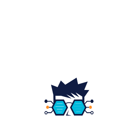
Sănătate / Hobby
21
Auto
20
Home & Deco
19
Gradina si exterior
16
Fashion
14
Educatie
12