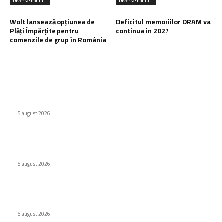
Diverse noutati
Diverse noutati
Wolt lansează opțiunea de
Deficitul memoriilor DRAM va
Plăți Împărțite pentru
continua în 2027
comenzile de grup în România
Ultimele postari:
Huawei a lansat o baterie externă de 12.000 mAh
5 august 2026
Școlile optează pentru MacBook Neo în locul Chromebook-
urilor
5 august 2026
Wolt lansează opțiunea de Plăți Împărțite pentru comenzile
de grup în România
5 august 2026