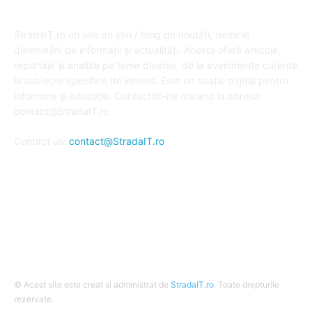
DESPRE NOI
StradaIT.ro un site de știri / blog de noutăți, dedicat
diseminării de informații și actualități. Acesta oferă articole,
reportaje și analize pe teme diverse, de la evenimente curente
la subiecte specifice de interes. Este un spațiu digital pentru
informare și educație. Contactati-ne oricand la adresa:
contact@StradaIT.ro
Contact us:
contact@StradaIT.ro
URMARESTE-NE
© Acest site este creat si administrat de
StradaIT.ro
. Toate drepturile
rezervate.