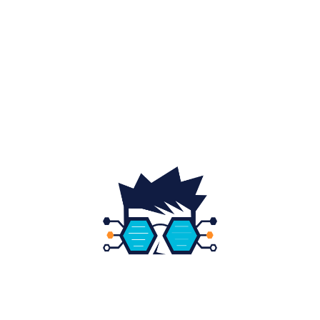
Auto
20
Home & Deco
19
Gradina si exterior
16
Fashion
14
Educatie
12