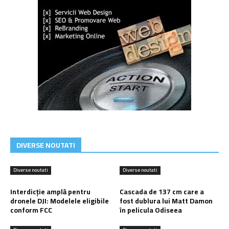
DIVERSE NOUTATI
Diverse noutati
Diverse noutati
Interdicție amplă pentru
Cascada de 137 cm care a
dronele DJI: Modelele eligibile
fost dublura lui Matt Damon
conform FCC
în pelicula Odiseea