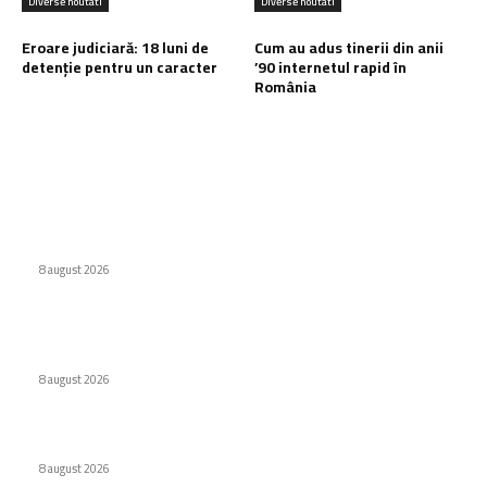
Diverse noutati
Diverse noutati
Eroare judiciară: 18 luni de
Cum au adus tinerii din anii
detenție pentru un caracter
’90 internetul rapid în
România
Ultimele postari:
Interdicție amplă pentru dronele DJI: Modelele eligibile
conform FCC
8 august 2026
Cascada de 137 cm care a fost dublura lui Matt Damon în
pelicula Odiseea
8 august 2026
Eroare judiciară: 18 luni de detenție pentru un caracter
8 august 2026