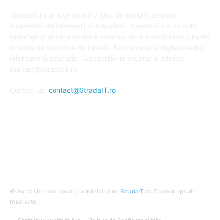
DESPRE NOI
StradaIT.ro un site de știri / blog de noutăți, dedicat
diseminării de informații și actualități. Acesta oferă articole,
reportaje și analize pe teme diverse, de la evenimente curente
la subiecte specifice de interes. Este un spațiu digital pentru
informare și educație. Contactati-ne oricand la adresa:
contact@StradaIT.ro
Contact us:
contact@StradaIT.ro
URMARESTE-NE
© Acest site este creat si administrat de
StradaIT.ro
. Toate drepturile
rezervate.
Contact www.stradait.ro
Politica de Confidentialitate