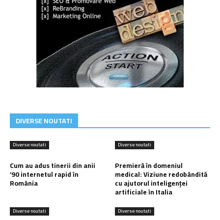
DIVERSE NOUTATI
Diverse noutati
Diverse noutati
Cum au adus tinerii din anii
Premieră în domeniul
’90 internetul rapid în
medical: Viziune redobândită
România
cu ajutorul inteligenței
artificiale în Italia
Diverse noutati
Diverse noutati