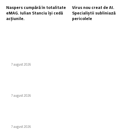
Naspers cumpără în totalitate
Virus nou creat de AI.
eMAG. Iulian Stanciu își cedă
Specialiștii subliniază
acțiunile.
pericolele
Ultimele postari:
Cum au adus tinerii din anii ’90 internetul rapid în România
7 august 2026
Premieră în domeniul medical: Viziune redobândită cu
ajutorul inteligenței artificiale în Italia
7 august 2026
Naspers cumpără în totalitate eMAG. Iulian Stanciu își cedă
acțiunile.
7 august 2026
Stiri populare