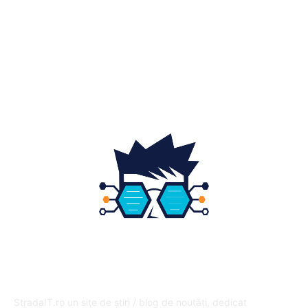
Home & Deco
19
Gradina si exterior
16
Fashion
14
Educatie
12
DESPRE NOI
StradaIT.ro un site de știri / blog de noutăți, dedicat