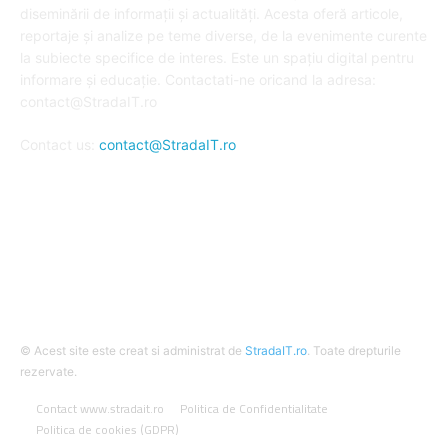
diseminării de informații și actualități. Acesta oferă articole,
reportaje și analize pe teme diverse, de la evenimente curente
la subiecte specifice de interes. Este un spațiu digital pentru
informare și educație. Contactati-ne oricand la adresa:
contact@StradaIT.ro
Contact us:
contact@StradaIT.ro
URMARESTE-NE
© Acest site este creat si administrat de
StradaIT.ro
. Toate drepturile
rezervate.
Contact www.stradait.ro
Politica de Confidentialitate
Politica de cookies (GDPR)