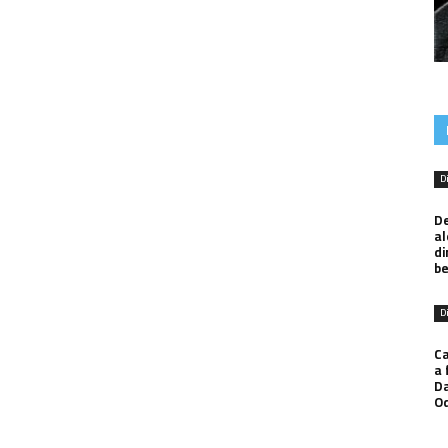
D
De
al
di
be
D
Ca
a 
Da
O