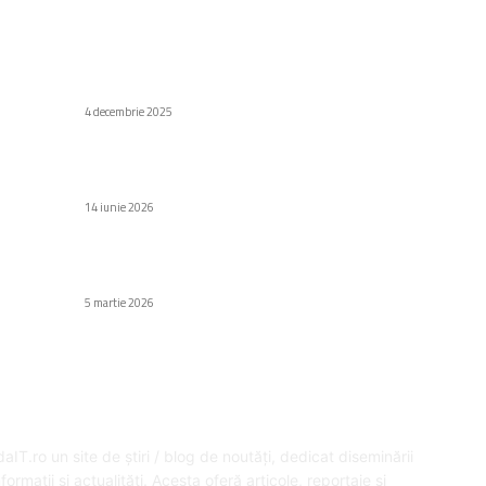
C
Stiri populare
Di
Anker Nano, o unitate de andocare 13-în-1
Af
4 decembrie 2025
Să
Motoare de bărcile sustrase în Suedia, reținute
Au
e
la Tulcea
14 iunie 2026
H
Gr
Aplicații renumite în Iran: Cele mai eficiente
Fa
tt
opțiuni pentru Waze și Instagram
5 martie 2026
Ed
SPRE NOI
U
aIT.ro un site de știri / blog de noutăți, dedicat diseminării
formații și actualități. Acesta oferă articole, reportaje și