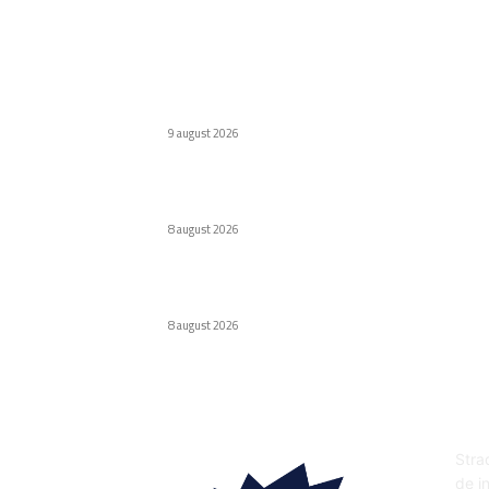
Ultimele postari:
Defecțiuni semnificative ale vehiculor
chinezești din Rusia provocate de benzină
9 august 2026
Interdicție amplă pentru dronele DJI: Modelel
eligibile conform FCC
8 august 2026
Cascada de 137 cm care a fost dublura lui Ma
Damon în pelicula Odiseea
8 august 2026
DE
Strad
de in