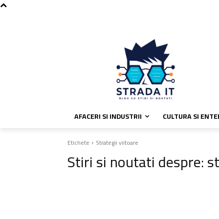
C
duminică, august 9, 2026
Politic
25.5
București
AFACERI SI INDUSTRII
CULTURA SI ENT
Etichete
Strategii viitoare
Stiri si noutati despre:
st