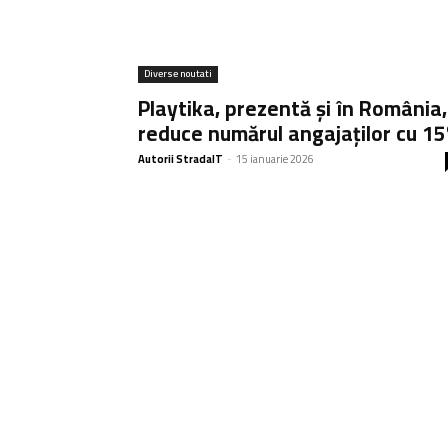
Diverse noutati
Playtika, prezentă și în România,
reduce numărul angajaților cu 1
Autorii StradaIT
-
15 ianuarie 2026