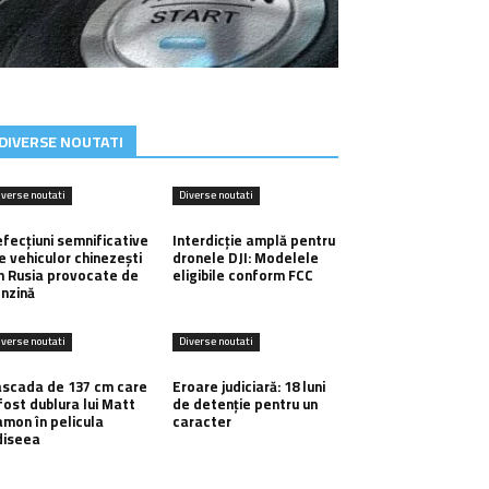
DIVERSE NOUTATI
iverse noutati
Diverse noutati
fecțiuni semnificative
Interdicție amplă pentru
e vehiculor chinezești
dronele DJI: Modelele
n Rusia provocate de
eligibile conform FCC
nzină
iverse noutati
Diverse noutati
scada de 137 cm care
Eroare judiciară: 18 luni
fost dublura lui Matt
de detenție pentru un
mon în pelicula
caracter
diseea