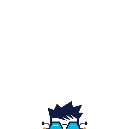
Diverse noutati
1156
Afaceri si industrii
48
Sănătate / Hobby
21
Auto
20
Home & Deco
19
Gradina si exterior
16
Fashion
14
Educatie
12