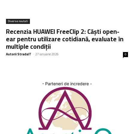
Diverse noutati
Recenzia HUAWEI FreeClip 2: Căști open-
ear pentru utilizare cotidiană, evaluate în
multiple condiții
Autorii StradaIT
-
27 ianuarie 2026
0
- Parteneri de incredere -