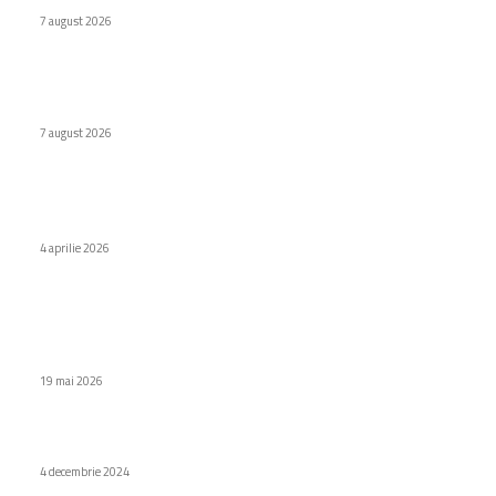
7 august 2026
Naspers cumpără în totalitate eMAG. Iulian Stanciu își cedă
acțiunile.
7 august 2026
Stiri populare
Ce este un CNC cu sistem de răcire avansat?
4 aprilie 2026
Microsoft lansează funcția „Restaurare a driverelor inițiate
din cloud” pentru revenirea automată la versiunea stabilă
anterioară a driverelor după actualizări eșuate.
19 mai 2026
Cele mai atractive modele de tapet pentru balcon
4 decembrie 2024
Categorii