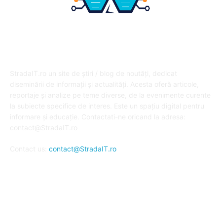
DESPRE NOI
StradaIT.ro un site de știri / blog de noutăți, dedicat
diseminării de informații și actualități. Acesta oferă articole,
reportaje și analize pe teme diverse, de la evenimente curente
la subiecte specifice de interes. Este un spațiu digital pentru
informare și educație. Contactati-ne oricand la adresa:
contact@StradaIT.ro
Contact us:
contact@StradaIT.ro
URMARESTE-NE