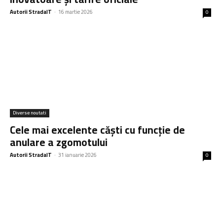
Autorii StradaIT
-
16 martie 2026
0
Diverse noutati
Cele mai excelente căști cu funcție de
anulare a zgomotului
Autorii StradaIT
-
31 ianuarie 2026
0