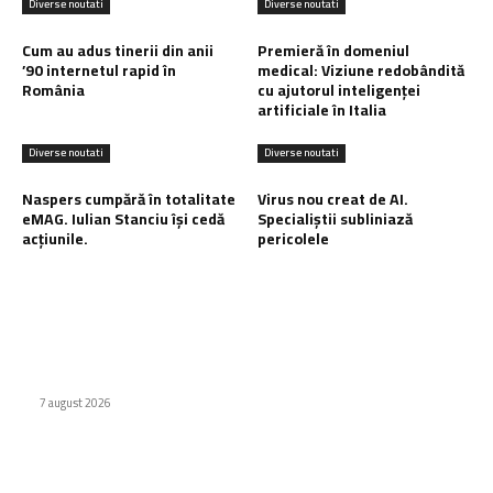
Diverse noutati
Diverse noutati
Cum au adus tinerii din anii
Premieră în domeniul
’90 internetul rapid în
medical: Viziune redobândită
România
cu ajutorul inteligenței
artificiale în Italia
Diverse noutati
Diverse noutati
Naspers cumpără în totalitate
Virus nou creat de AI.
eMAG. Iulian Stanciu își cedă
Specialiștii subliniază
acțiunile.
pericolele
Ultimele postari:
Cum au adus tinerii din anii ’90 internetul rapid în România
7 august 2026
Premieră în domeniul medical: Viziune redobândită cu
ajutorul inteligenței artificiale în Italia