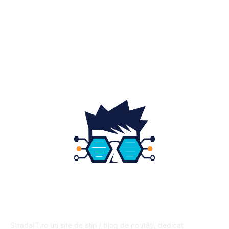
Home & Deco
19
Gradina si exterior
16
Fashion
14
Educatie
12
DESPRE NOI
StradaIT.ro un site de știri / blog de noutăți, dedicat