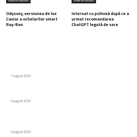
Diverse noutati
Diverse noutati
Odyssey, versiunea de lux
Internat cu psihoză după ce a
Caviar a ochelarilor smart
urmat recomandarea
Ray-Ban
ChatGPT legată de sare
Ultimele postari:
Naspers cumpără în totalitate eMAG. Iulian Stanciu își cedă
acțiunile.
7 august 2026
Virus nou creat de AI. Specialiștii subliniază pericolele
6 august 2026
Odyssey, versiunea de lux Caviar a ochelarilor smart Ray-
Ban
6 august 2026