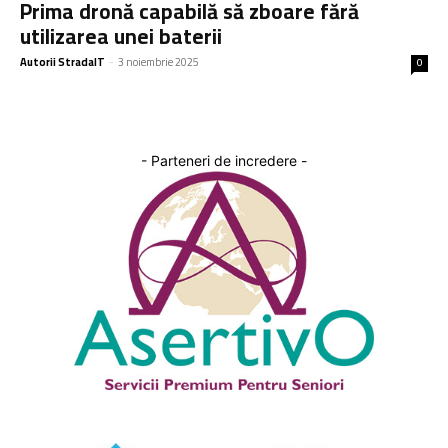
Prima dronă capabilă să zboare fără
utilizarea unei baterii
Autorii StradaIT
-
3 noiembrie 2025
0
- Parteneri de incredere -