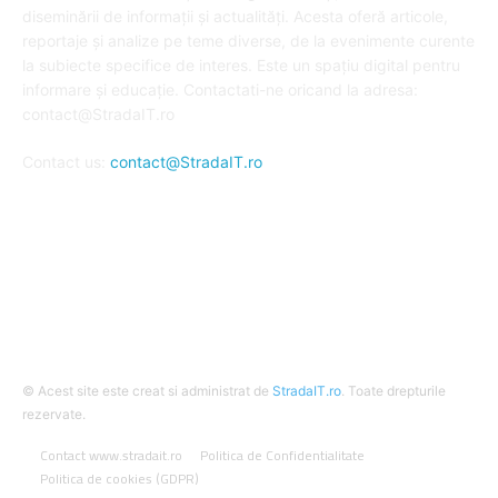
diseminării de informații și actualități. Acesta oferă articole,
reportaje și analize pe teme diverse, de la evenimente curente
la subiecte specifice de interes. Este un spațiu digital pentru
informare și educație. Contactati-ne oricand la adresa:
contact@StradaIT.ro
Contact us:
contact@StradaIT.ro
URMARESTE-NE
© Acest site este creat si administrat de
StradaIT.ro
. Toate drepturile
rezervate.
Contact www.stradait.ro
Politica de Confidentialitate
Politica de cookies (GDPR)