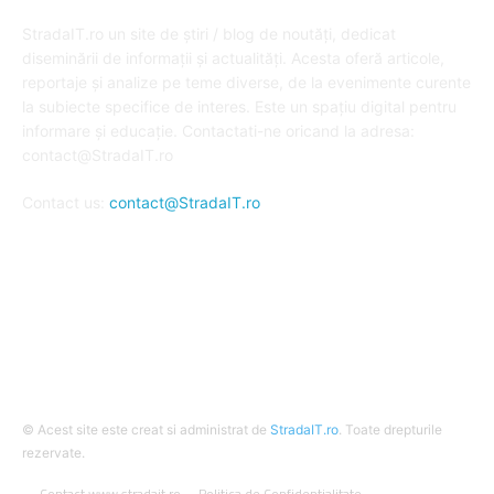
DESPRE NOI
StradaIT.ro un site de știri / blog de noutăți, dedicat
diseminării de informații și actualități. Acesta oferă articole,
reportaje și analize pe teme diverse, de la evenimente curente
la subiecte specifice de interes. Este un spațiu digital pentru
informare și educație. Contactati-ne oricand la adresa:
contact@StradaIT.ro
Contact us:
contact@StradaIT.ro
URMARESTE-NE
© Acest site este creat si administrat de
StradaIT.ro
. Toate drepturile
rezervate.
Contact www.stradait.ro
Politica de Confidentialitate