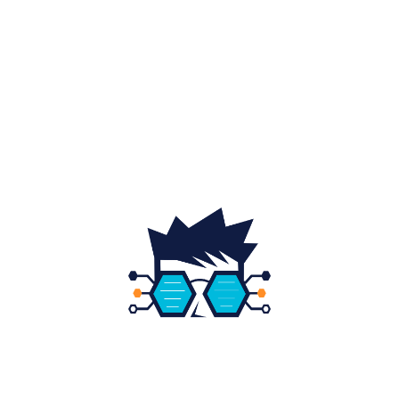
Auto
20
Home & Deco
19
Gradina si exterior
16
Fashion
14
Educatie
12