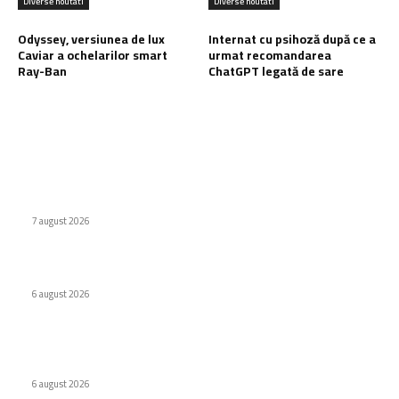
Diverse noutati
Diverse noutati
Odyssey, versiunea de lux
Internat cu psihoză după ce a
Caviar a ochelarilor smart
urmat recomandarea
Ray-Ban
ChatGPT legată de sare
Ultimele postari:
Naspers cumpără în totalitate eMAG. Iulian Stanciu își cedă
acțiunile.
7 august 2026
Virus nou creat de AI. Specialiștii subliniază pericolele
6 august 2026
Odyssey, versiunea de lux Caviar a ochelarilor smart Ray-
Ban
6 august 2026