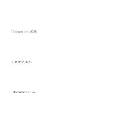
Stiri populare
Explorați Dockcase Selfix, carcasa cu afișaj secundar pentru
iPhone 17 Pro
12 decembrie 2025
Apple introduce AirPods Max 2: Funcții inovatoare și tarife
oficiale
16 martie 2026
Care sunt cele mai frumoase plante curgătoare pentru
gradină?
5 decembrie 2024
Categorii
Diverse noutati
1154
Afaceri si industrii
48
Sănătate / Hobby
21