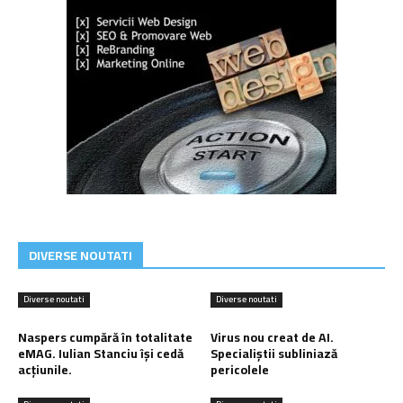
DIVERSE NOUTATI
Diverse noutati
Diverse noutati
Naspers cumpără în totalitate
Virus nou creat de AI.
eMAG. Iulian Stanciu își cedă
Specialiștii subliniază
acțiunile.
pericolele