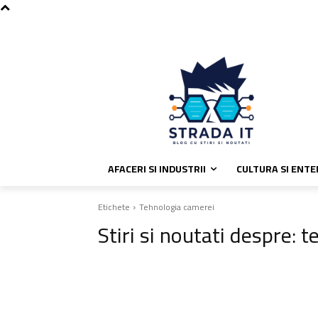
C
vineri, august 7, 2026
Politica de
23.5
București
AFACERI SI INDUSTRII
CULTURA SI ENT
Etichete
Tehnologia camerei
Stiri si noutati despre:
t