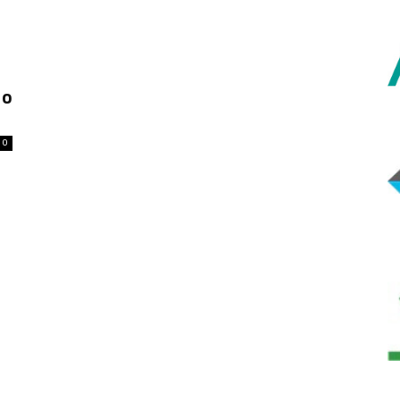
 o
l
0