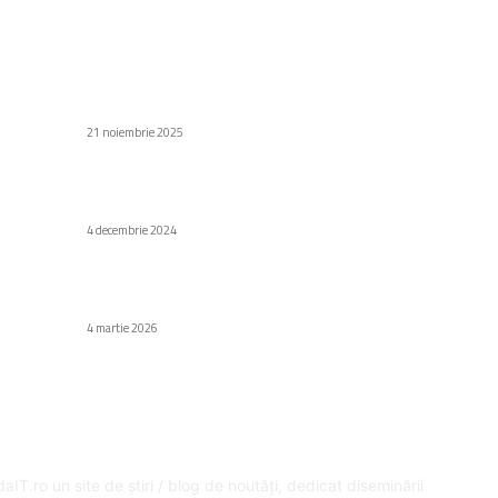
C
Stiri populare
Di
AirDrop și Quick Share pot fi coordonate
Af
21 noiembrie 2025
Să
Rozmarin – tot ce trebuie să știi despre
Au
această plantă
4 decembrie 2024
H
Gr
iPad Air (M4): Performanțe Excepționale
Fa
Aproape de Pro
4 martie 2026
Ed
SPRE NOI
U
aIT.ro un site de știri / blog de noutăți, dedicat diseminării