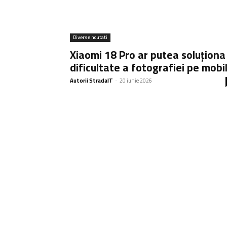
Diverse noutati
Xiaomi 18 Pro ar putea soluționa
dificultate a fotografiei pe mobi
Autorii StradaIT
-
20 iunie 2026