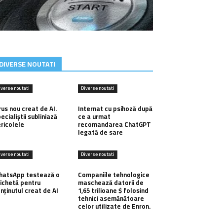
DIVERSE NOUTATI
iverse noutati
Diverse noutati
rus nou creat de AI.
Internat cu psihoză după
ecialiștii subliniază
ce a urmat
ricolele
recomandarea ChatGPT
legată de sare
iverse noutati
Diverse noutati
hatsApp testează o
Companiile tehnologice
ichetă pentru
maschează datorii de
nținutul creat de AI
1,65 trilioane $ folosind
tehnici asemănătoare
celor utilizate de Enron.