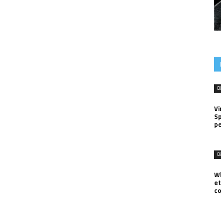
D
Vi
Sp
pe
D
W
et
co