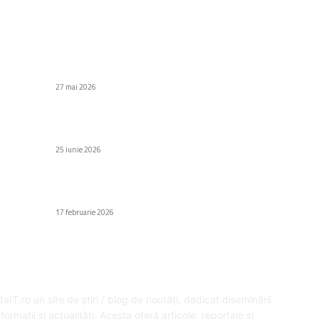
C
Stiri populare
Di
Tinder Românesc: o aplicație centrată pe
potrivire
Af
27 mai 2026
Să
Au
AI decodează papirusurile de la Herculaneum
fără a le desface
H
25 iunie 2026
Gr
Fa
Irlanda inițiază o anchetă privind imaginile
sexualizate generate de chatbot-ul Grok
Ed
17 februarie 2026
SPRE NOI
U
aIT.ro un site de știri / blog de noutăți, dedicat diseminării
formații și actualități. Acesta oferă articole, reportaje și