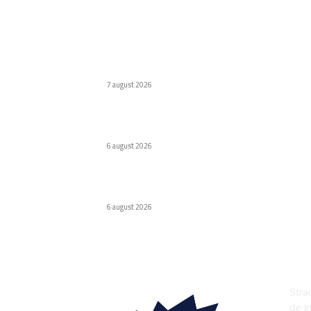
Ultimele postari:
Naspers cumpără în totalitate eMAG. Iulian
Stanciu își cedă acțiunile.
7 august 2026
Virus nou creat de AI. Specialiștii subliniază
pericolele
6 august 2026
Odyssey, versiunea de lux Caviar a ochelarilor
smart Ray-Ban
6 august 2026
DE
Strad
de in