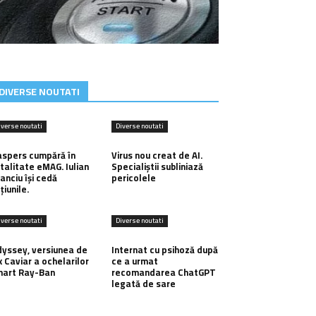
DIVERSE NOUTATI
iverse noutati
Diverse noutati
spers cumpără în
Virus nou creat de AI.
talitate eMAG. Iulian
Specialiștii subliniază
anciu își cedă
pericolele
țiunile.
iverse noutati
Diverse noutati
yssey, versiunea de
Internat cu psihoză după
x Caviar a ochelarilor
ce a urmat
mart Ray-Ban
recomandarea ChatGPT
legată de sare