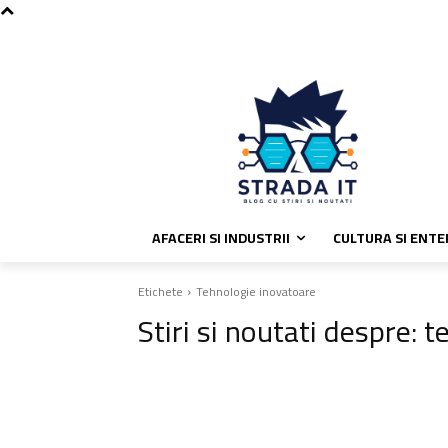
C
vineri, august 7, 2026
Politica de
33.8
București
AFACERI SI INDUSTRII
CULTURA SI ENT
Etichete
Tehnologie inovatoare
Stiri si noutati despre:
t