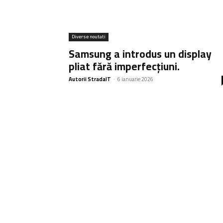
Diverse noutati
Samsung a introdus un display
pliat fără imperfecțiuni.
Autorii StradaIT
-
6 ianuarie 2026