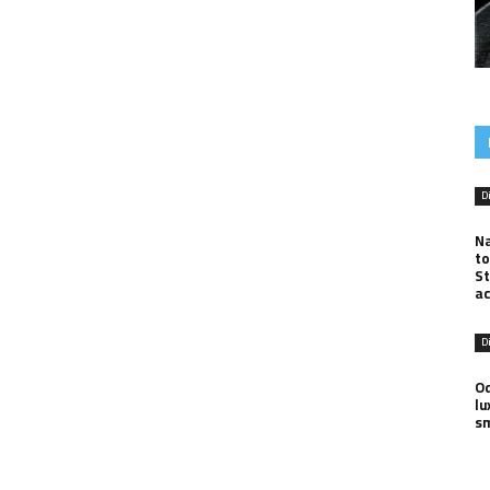
D
Na
to
St
ac
D
Od
lu
s