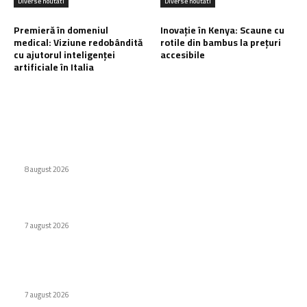
Diverse noutati
Diverse noutati
Premieră în domeniul
Inovație în Kenya: Scaune cu
medical: Viziune redobândită
rotile din bambus la prețuri
cu ajutorul inteligenței
accesibile
artificiale în Italia
Ultimele postari:
Eroare judiciară: 18 luni de detenție pentru un caracter
8 august 2026
Cum au adus tinerii din anii ’90 internetul rapid în România
7 august 2026
Premieră în domeniul medical: Viziune redobândită cu
ajutorul inteligenței artificiale în Italia
7 august 2026