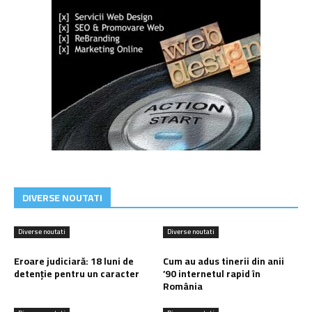
DIVERSE NOUTATI
Diverse noutati
Diverse noutati
Eroare judiciară: 18 luni de
Cum au adus tinerii din anii
detenție pentru un caracter
’90 internetul rapid în
România