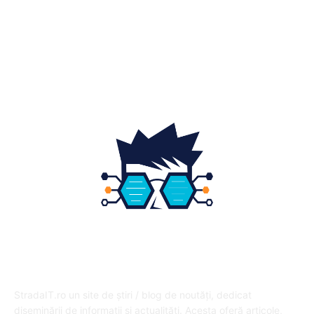
Gradina si exterior
16
Fashion
14
Educatie
12
DESPRE NOI
StradaIT.ro un site de știri / blog de noutăți, dedicat
diseminării de informații și actualități. Acesta oferă articole,