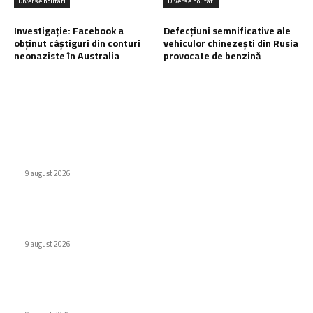
Diverse noutati
Diverse noutati
Investigație: Facebook a
Defecțiuni semnificative ale
obținut câștiguri din conturi
vehiculor chinezești din Rusia
neonaziste în Australia
provocate de benzină
Ultimele postari:
Apple, un nou telefon pliabil? iPhone Ultra 3 se conturează la
orizont
9 august 2026
Alertă Smart TV: Samsung scoate aplicațiile care îți
influențează conexiunea
9 august 2026
Investigație: Facebook a obținut câștiguri din conturi
neonaziste în Australia