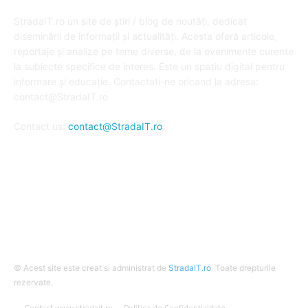
DESPRE NOI
StradaIT.ro un site de știri / blog de noutăți, dedicat
diseminării de informații și actualități. Acesta oferă articole,
reportaje și analize pe teme diverse, de la evenimente curente
la subiecte specifice de interes. Este un spațiu digital pentru
informare și educație. Contactati-ne oricand la adresa:
contact@StradaIT.ro
Contact us:
contact@StradaIT.ro
URMARESTE-NE
© Acest site este creat si administrat de
StradaIT.ro
. Toate drepturile
rezervate.
Contact www.stradait.ro
Politica de Confidentialitate