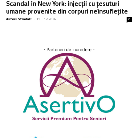
Scandal în New York: injecții cu țesuturi
umane provenite din corpuri neînsuflețite
Autorii StradaIT
-
11 iunie 2026
0
- Parteneri de incredere -