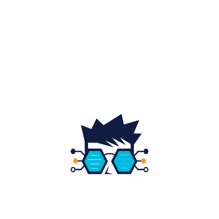
Auto
20
Home & Deco
19
Gradina si exterior
16
Fashion
14
Educatie
12