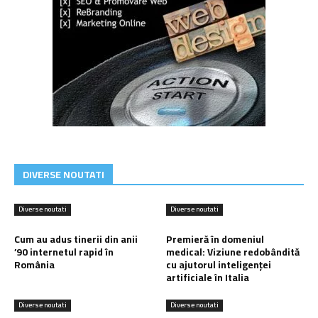
DIVERSE NOUTATI
Diverse noutati
Diverse noutati
Cum au adus tinerii din anii
Premieră în domeniul
’90 internetul rapid în
medical: Viziune redobândită
România
cu ajutorul inteligenței
artificiale în Italia
Diverse noutati
Diverse noutati