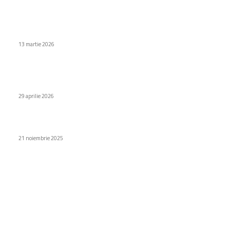
Vânzările Tesla în China au crescut, în timp ce producătorul
local BYD a observat o reducere.
13 martie 2026
iPhone 17: unele dispozitive nu mai pornesc după
descărcarea completă
29 aprilie 2026
Gemini AI ajunge pe Android Auto
21 noiembrie 2025
Categorii
Diverse noutati
1156
Afaceri si industrii
48
Sănătate / Hobby
21
Auto
20