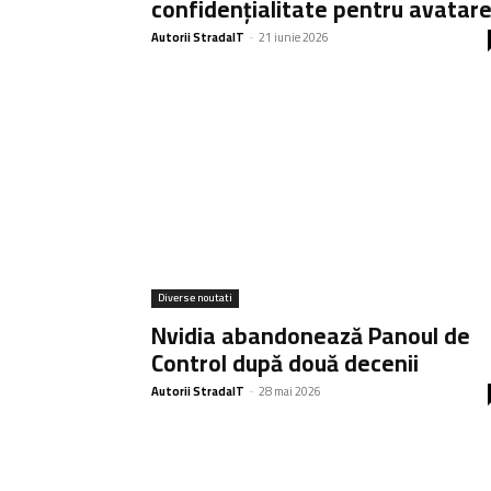
confidențialitate pentru avatar
Autorii StradaIT
-
21 iunie 2026
Diverse noutati
Nvidia abandonează Panoul de
Control după două decenii
Autorii StradaIT
-
28 mai 2026