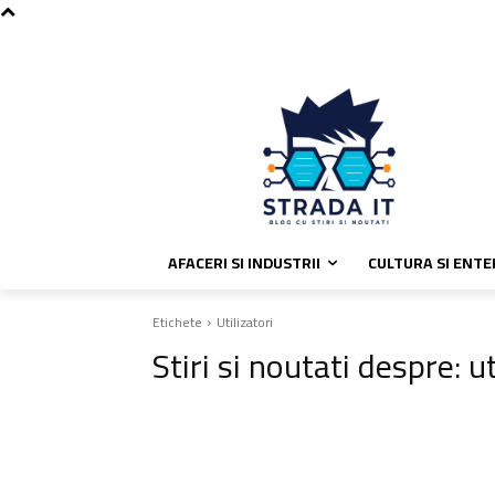
C
joi, august 6, 2026
Politica de coo
31.8
București
AFACERI SI INDUSTRII
CULTURA SI ENT
Etichete
Utilizatori
Stiri si noutati despre:
ut