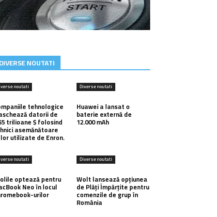
DIVERSE NOUTATI
iverse noutati
Diverse noutati
mpaniile tehnologice
Huawei a lansat o
schează datorii de
baterie externă de
65 trilioane $ folosind
12.000 mAh
hnici asemănătoare
lor utilizate de Enron.
iverse noutati
Diverse noutati
olile optează pentru
Wolt lansează opțiunea
cBook Neo în locul
de Plăți Împărțite pentru
romebook-urilor
comenzile de grup în
România