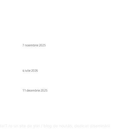
C
Stiri populare
Di
Prețurile cipurilor la TSMC ar putea urca,
e
influențând de asemenea viitoarele produse de
Af
la Apple
Să
7 noiembrie 2025
Au
Cercetătorii au creat un gândac-cyborg capabil
H
să supraviețuiască timp de trei ore sub apă
Gr
4 iulie 2026
Fa
V2536A: Un flagship nou cu încărcare la 100W
Ed
11 decembrie 2025
SPRE NOI
U
aIT.ro un site de știri / blog de noutăți, dedicat diseminării