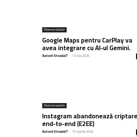
Diverse noutati
Google Maps pentru CarPlay va
avea integrare cu AI-ul Gemini.
Autorii StradaIT
-
13 mai 2026
Diverse noutati
Instagram abandonează criptar
end-to-end (E2EE)
Autorii StradaIT
-
15 martie 2026