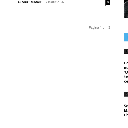
Autorii StradaIT
-
7 martie 2026
0
Pagina 1 din 3
D
Co
ma
1,
te
ce
D
Șc
Ma
Ch