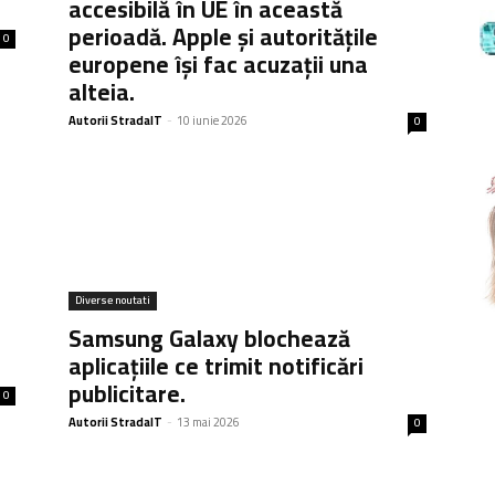
e
accesibilă în UE în această
perioadă. Apple și autoritățile
0
europene își fac acuzații una
alteia.
Autorii StradaIT
-
10 iunie 2026
0
Diverse noutati
Samsung Galaxy blochează
aplicațiile ce trimit notificări
publicitare.
0
Autorii StradaIT
-
13 mai 2026
0