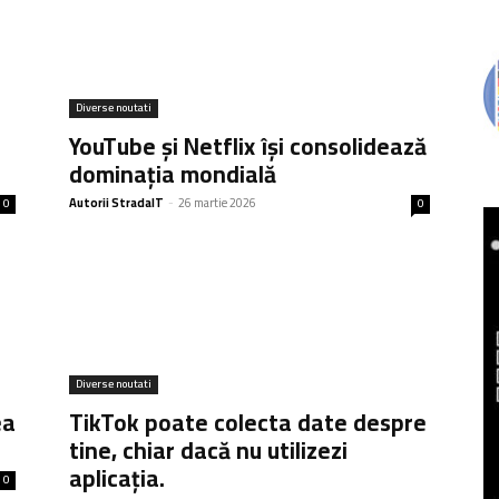
Diverse noutati
YouTube și Netflix își consolidează
dominația mondială
Autorii StradaIT
-
26 martie 2026
0
0
Diverse noutati
ea
TikTok poate colecta date despre
tine, chiar dacă nu utilizezi
aplicația.
0