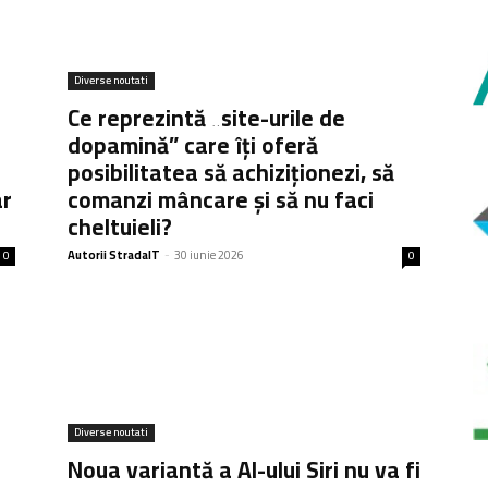
Diverse noutati
Ce reprezintă „site-urile de
dopamină” care îți oferă
posibilitatea să achiziționezi, să
ar
comanzi mâncare și să nu faci
cheltuieli?
Autorii StradaIT
-
30 iunie 2026
0
0
Diverse noutati
Noua variantă a AI-ului Siri nu va fi