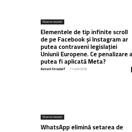
Diverse noutati
Elementele de tip infinite scroll
de pe Facebook și Instagram ar
putea contraveni legislației
Uniunii Europene. Ce penalizare 
putea fi aplicată Meta?
Autorii StradaIT
-
11 iulie 2026
Diverse noutati
WhatsApp elimină setarea de