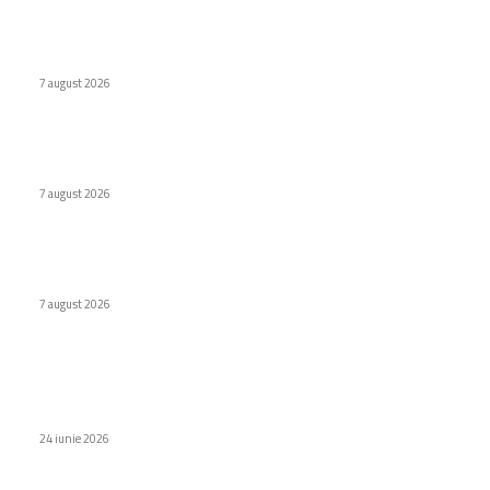
Cum au adus tinerii din anii ’90 internetul rapid în România
7 august 2026
Premieră în domeniul medical: Viziune redobândită cu
ajutorul inteligenței artificiale în Italia
7 august 2026
Naspers cumpără în totalitate eMAG. Iulian Stanciu își cedă
acțiunile.
7 august 2026
Stiri populare
Procesorul Galaxy Z Flip 8, confirmat din greșeală de
Samsung
24 iunie 2026