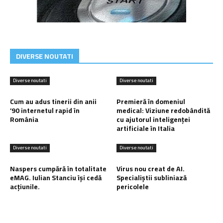
DIVERSE NOUTATI
Diverse noutati
Diverse noutati
Cum au adus tinerii din anii
Premieră în domeniul
’90 internetul rapid în
medical: Viziune redobândită
România
cu ajutorul inteligenței
artificiale în Italia
Diverse noutati
Diverse noutati
Naspers cumpără în totalitate
Virus nou creat de AI.
eMAG. Iulian Stanciu își cedă
Specialiștii subliniază
acțiunile.
pericolele
Ultimele postari: