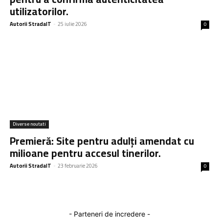
utilizatorilor.
Autorii StradaIT
-
25 iulie 2026
0
Diverse noutati
Premieră: Site pentru adulți amendat cu
milioane pentru accesul tinerilor.
Autorii StradaIT
-
23 februarie 2026
0
- Parteneri de incredere -