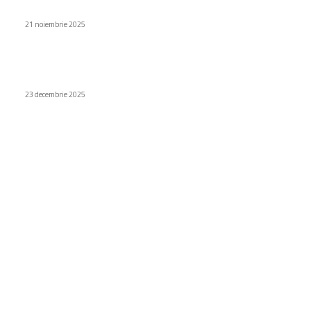
GO27Q24, noua serie de monitoare de gaming de la Gigabyte
21 noiembrie 2025
Huawei lansează noi variante pentru ceasurile Watch 5 și
Watch GT 6
23 decembrie 2025
Categorii
Diverse noutati
1156
Afaceri si industrii
48
Sănătate / Hobby
21
Auto
20
Home & Deco
19
Gradina si exterior
16
Fashion
14
Educatie
12