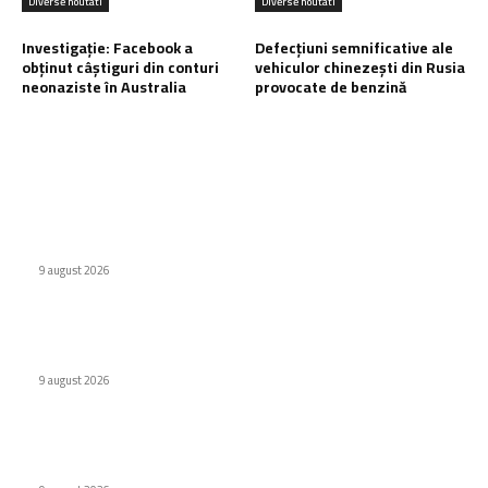
Diverse noutati
Diverse noutati
Investigație: Facebook a
Defecțiuni semnificative ale
obținut câștiguri din conturi
vehiculor chinezești din Rusia
neonaziste în Australia
provocate de benzină
Ultimele postari:
Apple, un nou telefon pliabil? iPhone Ultra 3 se conturează la
orizont
9 august 2026
Alertă Smart TV: Samsung scoate aplicațiile care îți
influențează conexiunea
9 august 2026
Investigație: Facebook a obținut câștiguri din conturi
neonaziste în Australia