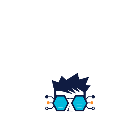
Auto
20
Home & Deco
19
Gradina si exterior
16
Fashion
14
Educatie
12