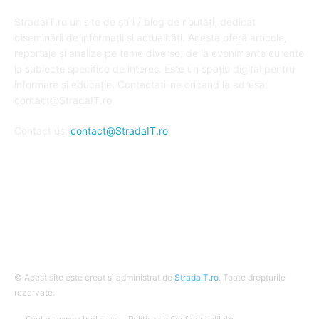
DESPRE NOI
StradaIT.ro un site de știri / blog de noutăți, dedicat
diseminării de informații și actualități. Acesta oferă articole,
reportaje și analize pe teme diverse, de la evenimente curente
la subiecte specifice de interes. Este un spațiu digital pentru
informare și educație. Contactati-ne oricand la adresa:
contact@StradaIT.ro
Contact us:
contact@StradaIT.ro
URMARESTE-NE
© Acest site este creat si administrat de
StradaIT.ro
. Toate drepturile
rezervate.
Contact www.stradait.ro
Politica de Confidentialitate