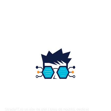
Home & Deco
19
Gradina si exterior
16
Fashion
14
Educatie
12
DESPRE NOI
StradaIT.ro un site de știri / blog de noutăți, dedicat