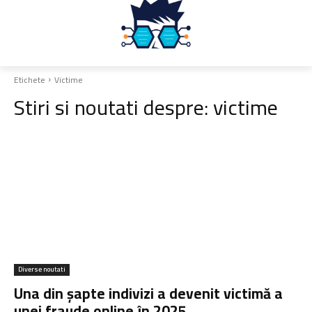
Etichete
Victime
Stiri si noutati despre:
victime
Diverse noutati
Una din șapte indivizi a devenit victimă a
unei fraude online în 2025