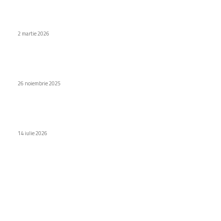
Microplasticele se găsesc în 90% din neoplasmele maligne
ale prostatei.
2 martie 2026
Ce cunoaștem despre iPhone-ul pliabil inițial: trei
caracteristici ce l-ar distinge de competitori
26 noiembrie 2025
PNRR aduce 17 milioane de euro pentru modernizarea
instituțiilor publice prin digitalizare.
14 iulie 2026
Categorii
Diverse noutati
1154
Afaceri si industrii
48
Sănătate / Hobby
21
Auto
20