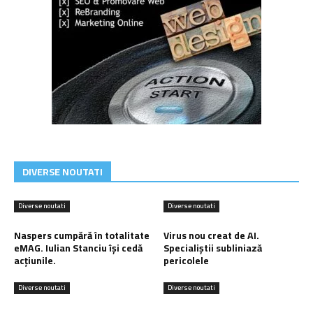
DIVERSE NOUTATI
Diverse noutati
Diverse noutati
Naspers cumpără în totalitate
Virus nou creat de AI.
eMAG. Iulian Stanciu își cedă
Specialiștii subliniază
acțiunile.
pericolele
Diverse noutati
Diverse noutati