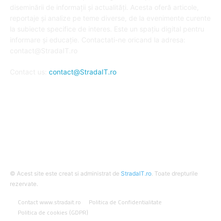
diseminării de informații și actualități. Acesta oferă articole,
reportaje și analize pe teme diverse, de la evenimente curente
la subiecte specifice de interes. Este un spațiu digital pentru
informare și educație. Contactati-ne oricand la adresa:
contact@StradaIT.ro
Contact us:
contact@StradaIT.ro
URMARESTE-NE
© Acest site este creat si administrat de
StradaIT.ro
. Toate drepturile
rezervate.
Contact www.stradait.ro
Politica de Confidentialitate
Politica de cookies (GDPR)