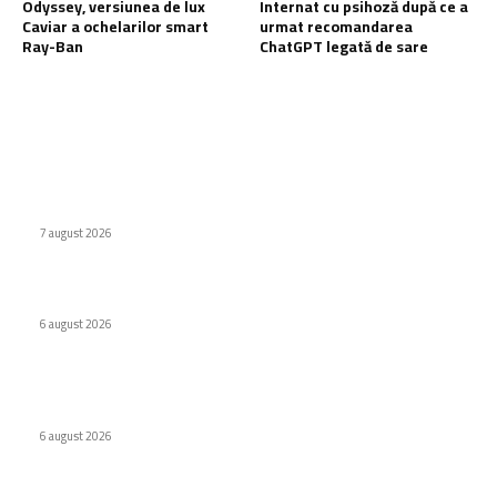
Odyssey, versiunea de lux
Internat cu psihoză după ce a
Caviar a ochelarilor smart
urmat recomandarea
Ray-Ban
ChatGPT legată de sare
Ultimele postari:
Naspers cumpără în totalitate eMAG. Iulian Stanciu își cedă
acțiunile.
7 august 2026
Virus nou creat de AI. Specialiștii subliniază pericolele
6 august 2026
Odyssey, versiunea de lux Caviar a ochelarilor smart Ray-
Ban
6 august 2026
Stiri populare