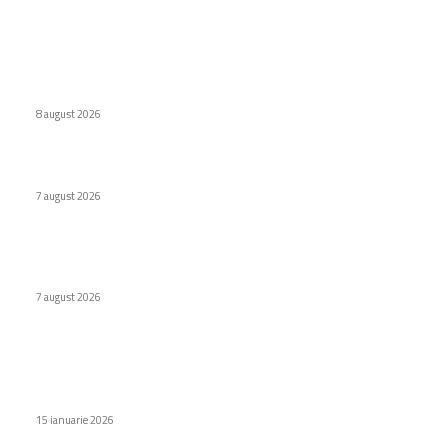
Ultimele postari:
Eroare judiciară: 18 luni de detenție pentru un caracter
8 august 2026
Cum au adus tinerii din anii ’90 internetul rapid în România
7 august 2026
Premieră în domeniul medical: Viziune redobândită cu
ajutorul inteligenței artificiale în Italia
7 august 2026
Stiri populare
Playtika, prezentă și în România, reduce numărul angajaților
cu 15%
15 ianuarie 2026