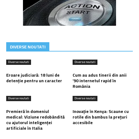
DIVERSE NOUTATI
Diverse noutati
Diverse noutati
Eroare judiciară: 18 luni de
Cum au adus tinerii din anii
detenție pentru un caracter
’90 internetul rapid în
România
Diverse noutati
Diverse noutati
Premieră în domeniul
Inovație în Kenya: Scaune cu
medical: Viziune redobândită
rotile din bambus la prețuri
cu ajutorul inteligenței
accesibile
artificiale în Italia