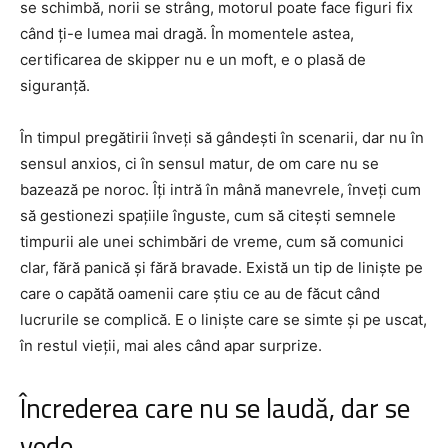
se schimbă, norii se strâng, motorul poate face figuri fix
când ți-e lumea mai dragă. În momentele astea,
certificarea de skipper nu e un moft, e o plasă de
siguranță.
În timpul pregătirii înveți să gândești în scenarii, dar nu în
sensul anxios, ci în sensul matur, de om care nu se
bazează pe noroc. Îți intră în mână manevrele, înveți cum
să gestionezi spațiile înguste, cum să citești semnele
timpurii ale unei schimbări de vreme, cum să comunici
clar, fără panică și fără bravade. Există un tip de liniște pe
care o capătă oamenii care știu ce au de făcut când
lucrurile se complică. E o liniște care se simte și pe uscat,
în restul vieții, mai ales când apar surprize.
Încrederea care nu se laudă, dar se
vede