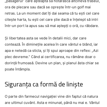
„pasagerul” care așteaptă să hotărască altcineva traseul,
ora de plecare sau dacă se oprește într-un golf mai
retras. La un moment dat îți dai seama că tu ești cel care
citește harta, tu ești cel care știe dacă e înțelept să intri
într-un port la apus sau să mai aștepți o oră, cu răbdare.
Și libertatea asta se vede în detalii mici, dar care
contează. În diminețile acelea în care vântul e blând, iar
apa e netedă ca sticla, și îți spui aproape din reflex: „Azi
plec devreme.” Când ai certificarea, nu rămâne doar o
dorință frumoasă. Devine un plan, și planul ăsta chiar se
poate întâmpla.
Siguranța ca formă de liniște
O parte din farmecul navigației vine din faptul că natura
are ultimul cuvânt. Asta e minunat, până nu mai e. Vântul