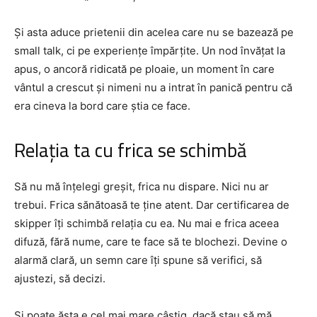
Și asta aduce prietenii din acelea care nu se bazează pe
small talk, ci pe experiențe împărțite. Un nod învățat la
apus, o ancoră ridicată pe ploaie, un moment în care
vântul a crescut și nimeni nu a intrat în panică pentru că
era cineva la bord care știa ce face.
Relația ta cu frica se schimbă
Să nu mă înțelegi greșit, frica nu dispare. Nici nu ar
trebui. Frica sănătoasă te ține atent. Dar certificarea de
skipper îți schimbă relația cu ea. Nu mai e frica aceea
difuză, fără nume, care te face să te blochezi. Devine o
alarmă clară, un semn care îți spune să verifici, să
ajustezi, să decizi.
Și poate ăsta e cel mai mare câștig, dacă stau să mă