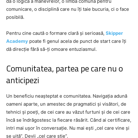
dă o logică a manevrelor, o limbă comună pentru
comunicare, o disciplină care nu îți taie bucuria, ci o face
posibilă.
Pentru cine caută o formare clară și serioasă,
Skipper
Academy
poate fi genul acela de punct de start care îți
dă direcție fără să-ți omoare entuziasmul.
Comunitatea, partea pe care nu o
anticipezi
Un beneficiu neașteptat e comunitatea. Navigația adună
oameni aparte, un amestec de pragmatici și visători, de
tehnici și poeți, de cei care au văzut furtuni și de cei care
încă se îndrăgostesc la fiecare răsărit. Când ai certificare,
intri mai ușor în conversație. Nu mai ești „cel care vine și
se uită”. Devii „cel care știe”.