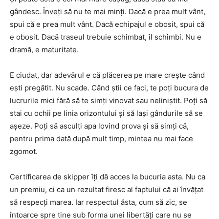
gândesc. Înveți să nu te mai minți. Dacă e prea mult vânt,
spui că e prea mult vânt. Dacă echipajul e obosit, spui că
e obosit. Dacă traseul trebuie schimbat, îl schimbi. Nu e
dramă, e maturitate.
E ciudat, dar adevărul e că plăcerea pe mare crește când
ești pregătit. Nu scade. Când știi ce faci, te poți bucura de
lucrurile mici fără să te simți vinovat sau neliniștit. Poți să
stai cu ochii pe linia orizontului și să lași gândurile să se
așeze. Poți să asculți apa lovind prova și să simți că,
pentru prima dată după mult timp, mintea nu mai face
zgomot.
Certificarea de skipper îți dă acces la bucuria asta. Nu ca
un premiu, ci ca un rezultat firesc al faptului că ai învățat
să respecți marea. Iar respectul ăsta, cum să zic, se
întoarce spre tine sub forma unei libertăți care nu se