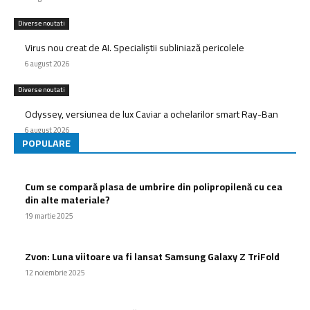
Diverse noutati
Virus nou creat de AI. Specialiștii subliniază pericolele
6 august 2026
Diverse noutati
Odyssey, versiunea de lux Caviar a ochelarilor smart Ray-Ban
6 august 2026
POPULARE
Cum se compară plasa de umbrire din polipropilenă cu cea
din alte materiale?
19 martie 2025
Zvon: Luna viitoare va fi lansat Samsung Galaxy Z TriFold
12 noiembrie 2025