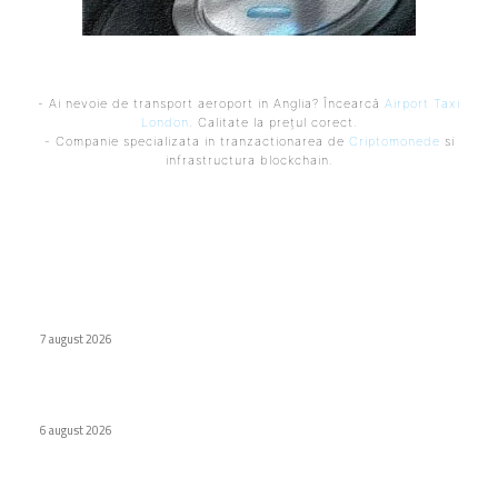
- Ai nevoie de transport aeroport in Anglia? Încearcă
Airport Taxi
London
. Calitate la prețul corect.
- Companie specializata in tranzactionarea de
Criptomonede
si
infrastructura blockchain.
Ultimele postari:
Naspers cumpără în totalitate eMAG. Iulian Stanciu își cedă
acțiunile.
7 august 2026
Virus nou creat de AI. Specialiștii subliniază pericolele
6 august 2026
Odyssey, versiunea de lux Caviar a ochelarilor smart Ray-