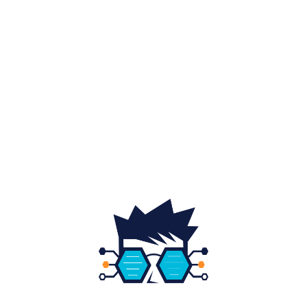
Afaceri si industrii
48
Sănătate / Hobby
21
Auto
20
Home & Deco
19
Gradina si exterior
16
Fashion
14
Educatie
12