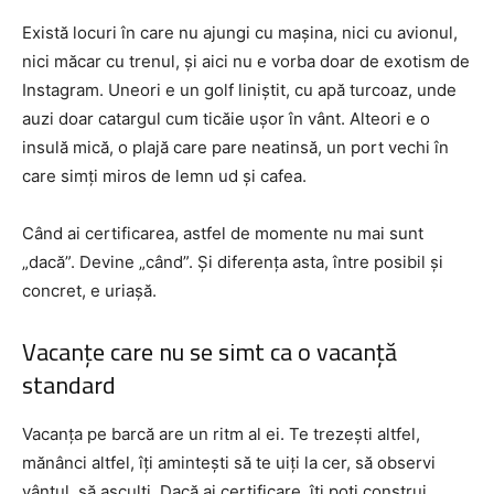
Există locuri în care nu ajungi cu mașina, nici cu avionul,
nici măcar cu trenul, și aici nu e vorba doar de exotism de
Instagram. Uneori e un golf liniștit, cu apă turcoaz, unde
auzi doar catargul cum ticăie ușor în vânt. Alteori e o
insulă mică, o plajă care pare neatinsă, un port vechi în
care simți miros de lemn ud și cafea.
Când ai certificarea, astfel de momente nu mai sunt
„dacă”. Devine „când”. Și diferența asta, între posibil și
concret, e uriașă.
Vacanțe care nu se simt ca o vacanță
standard
Vacanța pe barcă are un ritm al ei. Te trezești altfel,
mănânci altfel, îți amintești să te uiți la cer, să observi
vântul, să asculți. Dacă ai certificare, îți poți construi