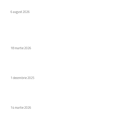
Ban
6 august 2026
Stiri populare
Germania a pus în aplicare un plan pentru a stimula
progresul centrelor de date dedicate AI.
18 martie 2026
Pot repara o jantă fisurată singur sau trebuie să merg la un
profesionist?
1 decembrie 2025
Primarul Ciprian Ciucu își prezintă un podcast destinat
gestionării orașului București
14 martie 2026
Categorii
Diverse noutati
1154