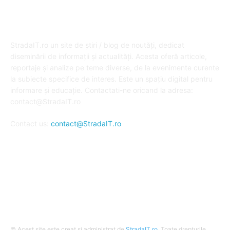
DESPRE NOI
StradaIT.ro un site de știri / blog de noutăți, dedicat
diseminării de informații și actualități. Acesta oferă articole,
reportaje și analize pe teme diverse, de la evenimente curente
la subiecte specifice de interes. Este un spațiu digital pentru
informare și educație. Contactati-ne oricand la adresa:
contact@StradaIT.ro
Contact us:
contact@StradaIT.ro
URMARESTE-NE
© Acest site este creat si administrat de
StradaIT.ro
. Toate drepturile