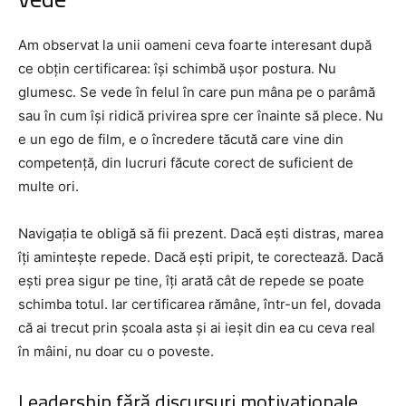
Am observat la unii oameni ceva foarte interesant după
ce obțin certificarea: își schimbă ușor postura. Nu
glumesc. Se vede în felul în care pun mâna pe o parâmă
sau în cum își ridică privirea spre cer înainte să plece. Nu
e un ego de film, e o încredere tăcută care vine din
competență, din lucruri făcute corect de suficient de
multe ori.
Navigația te obligă să fii prezent. Dacă ești distras, marea
îți amintește repede. Dacă ești pripit, te corectează. Dacă
ești prea sigur pe tine, îți arată cât de repede se poate
schimba totul. Iar certificarea rămâne, într-un fel, dovada
că ai trecut prin școala asta și ai ieșit din ea cu ceva real
în mâini, nu doar cu o poveste.
Leadership fără discursuri motivaționale