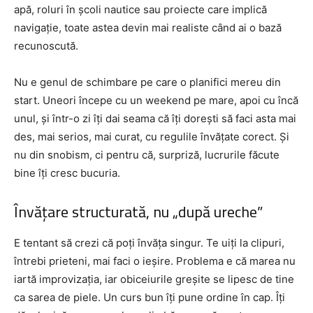
apă, roluri în școli nautice sau proiecte care implică
navigație, toate astea devin mai realiste când ai o bază
recunoscută.
Nu e genul de schimbare pe care o planifici mereu din
start. Uneori începe cu un weekend pe mare, apoi cu încă
unul, și într-o zi îți dai seama că îți dorești să faci asta mai
des, mai serios, mai curat, cu regulile învățate corect. Și
nu din snobism, ci pentru că, surpriză, lucrurile făcute
bine îți cresc bucuria.
Învățare structurată, nu „după ureche”
E tentant să crezi că poți învăța singur. Te uiți la clipuri,
întrebi prieteni, mai faci o ieșire. Problema e că marea nu
iartă improvizația, iar obiceiurile greșite se lipesc de tine
ca sarea de piele. Un curs bun îți pune ordine în cap. Îți