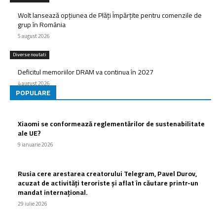
Wolt lansează opțiunea de Plăți Împărțite pentru comenzile de
grup în România
5 august 2026
Diverse noutati
Deficitul memoriilor DRAM va continua în 2027
4 august 2026
POPULARE
Xiaomi se conformează reglementărilor de sustenabilitate
ale UE?
9 ianuarie 2026
Rusia cere arestarea creatorului Telegram, Pavel Durov,
acuzat de activități teroriste și aflat în căutare printr-un
mandat internațional.
29 iulie 2026