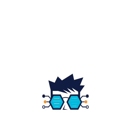
Auto
20
Home & Deco
19
Gradina si exterior
16
Fashion
14
Educatie
12