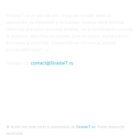
DESPRE NOI
StradaIT.ro un site de știri / blog de noutăți, dedicat
diseminării de informații și actualități. Acesta oferă articole,
reportaje și analize pe teme diverse, de la evenimente curente
la subiecte specifice de interes. Este un spațiu digital pentru
informare și educație. Contactati-ne oricand la adresa:
contact@StradaIT.ro
Contact us:
contact@StradaIT.ro
URMARESTE-NE
© Acest site este creat si administrat de
StradaIT.ro
. Toate drepturile
rezervate.