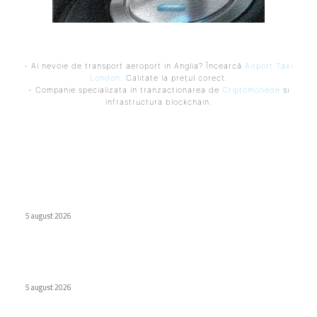
- Ai nevoie de transport aeroport in Anglia? Încearcă
Airport Taxi
London
. Calitate la prețul corect.
- Companie specializata in tranzactionarea de
Criptomonede
si
infrastructura blockchain.
Ultimele postari:
Școlile optează pentru MacBook Neo în locul Chromebook-
urilor
5 august 2026
Wolt lansează opțiunea de Plăți Împărțite pentru comenzile
de grup în România
5 august 2026