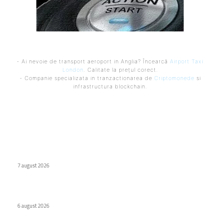
- Ai nevoie de transport aeroport in Anglia? Încearcă
Airport Taxi
London
. Calitate la prețul corect.
- Companie specializata in tranzactionarea de
Criptomonede
si
infrastructura blockchain.
Ultimele postari:
Naspers cumpără în totalitate eMAG. Iulian Stanciu își cedă
acțiunile.
7 august 2026
Virus nou creat de AI. Specialiștii subliniază pericolele
6 august 2026