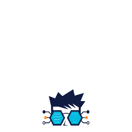
Afaceri si industrii
48
Sănătate / Hobby
21
Auto
20
Home & Deco
19
Gradina si exterior
16
Fashion
14
Educatie
12