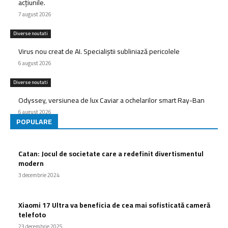
acțiunile.
7 august 2026
Diverse noutati
Virus nou creat de AI. Specialiștii subliniază pericolele
6 august 2026
Diverse noutati
Odyssey, versiunea de lux Caviar a ochelarilor smart Ray-Ban
6 august 2026
POPULARE
Catan: Jocul de societate care a redefinit divertismentul
modern
3 decembrie 2024
Xiaomi 17 Ultra va beneficia de cea mai sofisticată cameră
telefoto
23 decembrie 2025