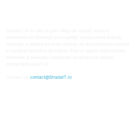
DESPRE NOI
StradaIT.ro un site de știri / blog de noutăți, dedicat
diseminării de informații și actualități. Acesta oferă articole,
reportaje și analize pe teme diverse, de la evenimente curente
la subiecte specifice de interes. Este un spațiu digital pentru
informare și educație. Contactati-ne oricand la adresa:
contact@StradaIT.ro
Contact us:
contact@StradaIT.ro
URMARESTE-NE