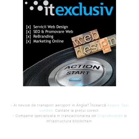
- Ai nevoie de transport aeroport in Anglia? Încearcă
Airport Taxi
London
. Calitate la prețul corect.
- Companie specializata in tranzactionarea de
Criptomonede
si
infrastructura blockchain.