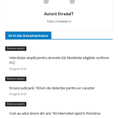
Autorii StradaIT
https://stradait.ro
Articole Aseamantoare
Diverse noutati
Interdicție amplă pentru dronele DJI: Modelele eligibile conform
FCC
8 august 2026
Diverse noutati
Eroare judiciară: 18 luni de detenție pentru un caracter
8 august 2026
Diverse noutati
Cum au adus tinerii din anii ’90 internetul rapid în România