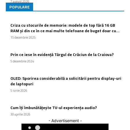
7 august 2026
POPULARE
Criza cu stocurile de memorie: modele de top fără 16 GB
RAM și din ce în ce mai multe telefoane de buget doar cu...
15 decembrie 2025
Prin ce iese în evidență Târgul de Crăciun de la Craiova?
5 decembrie 2024
OLED: Sporirea considerabilă a solicitării pentru display-uri
de laptopuri
5 iunie 2026
Cum îți îmbunătățește TV-ul experiența audio?
30 aprilie 2026
- Advertisement -