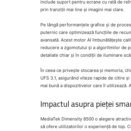
include suport pentru ecrane cu rată de reî
prin tranziții mai line și imagini mai clare.
Pe lângă performanțele grafice și de proce
puternic care optimizează funcțiile de recun
avansată. Acest motor AI îmbunătățește calit
reducere a zgomotului și a algoritmilor de po
detaliate chiar și în condiții de iluminare sc
În ceea ce privește stocarea și memoria, c
UFS 3.1, asigurând viteze rapide de citire ș
mai bună a dispozitivelor care îl utilizează. 
Impactul asupra pieței sma
MediaTek Dimensity 8500 o alegere atractiv
să ofere utilizatorilor o experiență de top. 