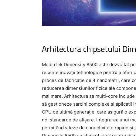
Arhitectura chipsetului Di
MediaTek Dimensity 8500 este dezvoltat pe o
recente inovații tehnologice pentru a oferi
proces de fabricație de 4 nanometri, care con
reducerea dimensiunilor fizice ale componen
mai mare. Arhitectura sa multi-core include
să gestioneze sarcini complexe și aplicați
GPU de ultimă generație, care asigură o exp
noi standarde de afișare. Integrarea unui m
permițând viteze de conectivitate rapide și s
Dimensity 8500 un chipset ideal pentru disp