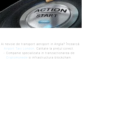
 Ai nevoie de transport aeroport in Anglia? Încearcă
Airport Taxi London
. Calitate la prețul corect.
- Companie specializata in tranzactionarea de
Criptomonede
si infrastructura blockchain.