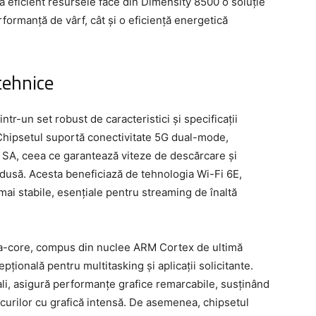
na eficient resursele face din Dimensity 8500 o soluție
rformanță de vârf, cât și o eficiență energetică
 tehnice
-un set robust de caracteristici și specificații
 Chipsetul suportă conectivitate 5G dual-mode,
i SA, ceea ce garantează viteze de descărcare și
edusă. Acesta beneficiază de tehnologia Wi-Fi 6E,
ai stabile, esențiale pentru streaming de înaltă
a-core, compus din nuclee ARM Cortex de ultimă
pțională pentru multitasking și aplicații solicitante.
li, asigură performanțe grafice remarcabile, susținând
jocurilor cu grafică intensă. De asemenea, chipsetul