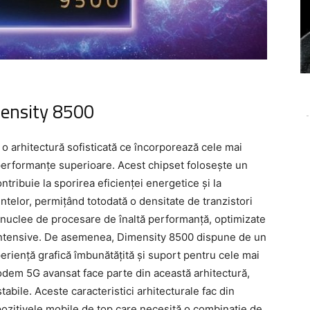
mensity 8500
-
 arhitectură sofisticată ce încorporează cele mai
 performanțe superioare. Acest chipset folosește un
tribuie la sporirea eficienței energetice și la
telor, permițând totodată o densitate de tranzistori
 nuclee de procesare de înaltă performanță, optimizate
i intensive. De asemenea, Dimensity 8500 dispune de un
eriență grafică îmbunătățită și suport pentru cele mai
odem 5G avansat face parte din această arhitectură,
tabile. Aceste caracteristici arhitecturale fac din
ozitivele mobile de top care necesită o combinație de