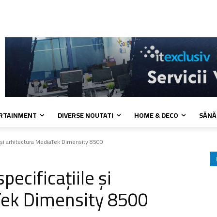
a de cookies
Confidentialitate
Contact
ERTAINMENT
DIVERSE NOUTATI
HOME & DECO
SĂNĂ
e și arhitectura MediaTek Dimensity 8500
pecificațiile și
Tek Dimensity 8500