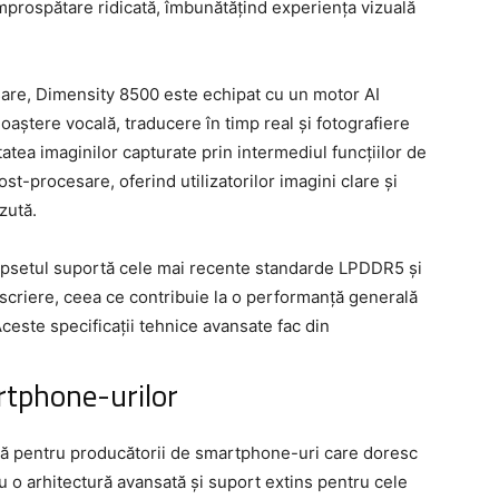
mprospătare ridicată, îmbunătățind experiența vizuală
sare, Dimensity 8500 este echipat cu un motor AI
oaștere vocală, traducere în timp real și fotografiere
atea imaginilor capturate prin intermediul funcțiilor de
st-procesare, oferind utilizatorilor imagini clare și
ăzută.
hipsetul suportă cele mai recente standarde LPDDR5 și
i scriere, ceea ce contribuie la o performanță generală
Aceste specificații tehnice avansate fac din
rtphone-urilor
ă pentru producătorii de smartphone-uri care doresc
Cu o arhitectură avansată și suport extins pentru cele