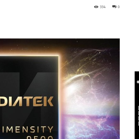
334
0