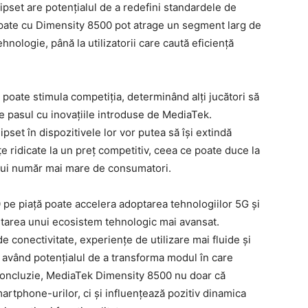
ipset are potențialul de a redefini standardele de
ipate cu Dimensity 8500 pot atrage un segment larg de
hnologie, până la utilizatorii care caută eficiență
poate stimula competiția, determinând alți jucători să
e pasul cu inovațiile introduse de MediaTek.
pset în dispozitivele lor vor putea să își extindă
 ridicate la un preț competitiv, ceea ce poate duce la
 unui număr mai mare de consumatori.
e piață poate accelera adoptarea tehnologiilor 5G și
oltarea unui ecosistem tehnologic mai avansat.
de conectivitate, experiențe de utilizare mai fluide și
ea având potențialul de a transforma modul în care
 concluzie, MediaTek Dimensity 8500 nu doar că
rtphone-urilor, ci și influențează pozitiv dinamica