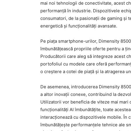
mai noi tehnologii de conectivitate, acest ch
performanță în industrie. Dispozitivele ech
consumatori, de la pasionații de gaming și te
energetică și funcționalități avansate.
Pe piața smartphone-urilor, Dimensity 8500 
îmbunătățească propriile oferte pentru a țin
Producătorii care aleg să integreze acest chi
portofoliul cu modele care oferă performanțe
o creștere a cotei de piață și la atragerea
De asemenea, introducerea Dimensity 8500 p
a altor inovații conexe, contribuind la dezv
Utilizatorii vor beneficia de viteze mai mari 
funcționalități AI îmbunătățite, toate acest
interacționează cu dispozitivele mobile. În
îmbunătățește performanțele tehnice ale sma