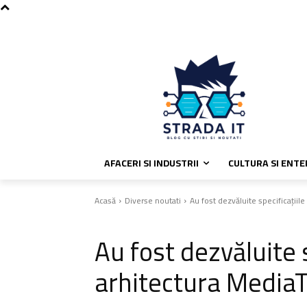
C
sâmbătă, august 8, 2026
Politic
24.5
București
AFACERI SI INDUSTRII
CULTURA SI ENT
Acasă
Diverse noutati
Au fost dezvăluite specificațiil
Diverse noutati
Au fost dezvăluite s
arhitectura Media