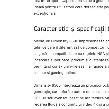
fără întreruperi. Capacitatea sa de a gestio
ideală pentru utilizatorii care doresc atât pe
excepțională.
Caracteristici și specificații
MediaTek Dimensity 8500 impresionează printr
tehnice care îl diferențiază de competitori.
asigurând compatibilitate cu rețelele NSA ș
încărcare superioare, precum și o latență r
permițând conexiuni wireless mai rapide și m
calitate și gaming online.
Dimensity 8500 integrează un procesor oct
generație, care oferă o putere de calcul exce
GPU-ul său avansat, bazat pe arhitectura Ma
redarea fluidă a conținutului video 4K și a 