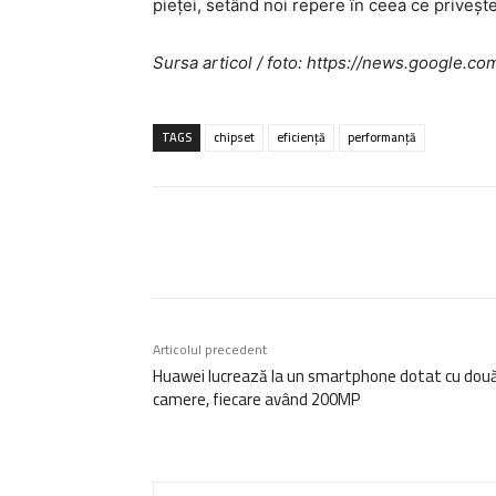
pieței, setând noi repere în ceea ce privește 
Sursa articol / foto: https://news.googl
TAGS
chipset
eficiență
performanță
Acțiune
Articolul precedent
Huawei lucrează la un smartphone dotat cu dou
camere, fiecare având 200MP