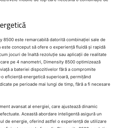
ergetică
 8500 este remarcabilă datorită combinației sale de
este conceput să ofere o experiență fluidă și rapidă
ecum jocuri de înaltă rezoluție sau aplicații de realitate
ricare pe 4 nanometri, Dimensity 8500 optimizează
iață a bateriei dispozitivelor fără a compromite
r-o eficiență energetică superioară, permițând
idicate pe perioade mai lungi de timp, fără a fi necesare
ment avansat al energiei, care ajustează dinamic
 efectuate. Această abordare inteligentă asigură un
l de energie, oferind astfel o experiență de utilizare