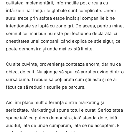
calitatea implementării, informațiile pot circula cu
întârzieri, iar lanțurile globale sunt complicate. Uneori
aurul trece prin atâtea etape încât și companiile bine
intenționate se luptă cu zone gri. De aceea, pentru mine,
semnul cel mai bun nu este perfecțiunea declarată, ci
onestitatea unei companii când explică ce știe sigur, ce
poate demonstra și unde mai există limite.
Cu alte cuvinte, proveniența contează enorm, dar nu ca
obiect de cult. Nu ajunge să spui că aurul provine dintr-o
sursă bună. Trebuie să poți arăta cum știi asta și ce ai
făcut ca să reduci riscurile pe parcurs.
Aici îmi place mult diferența dintre marketing și
seriozitate. Marketingul spune totul e curat. Seriozitatea
spune iată ce putem demonstra, iată standardele, iată
auditul, iată de unde cumpărăm, iată ce nu acceptăm. E