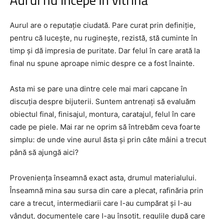
Aurul are o reputație ciudată. Pare curat prin definiție,
pentru că lucește, nu ruginește, rezistă, stă cuminte în
timp și dă impresia de puritate. Dar felul în care arată la
final nu spune aproape nimic despre ce a fost înainte.
Asta mi se pare una dintre cele mai mari capcane în
discuția despre bijuterii. Suntem antrenați să evaluăm
obiectul final, finisajul, montura, caratajul, felul în care
cade pe piele. Mai rar ne oprim să întrebăm ceva foarte
simplu: de unde vine aurul ăsta și prin câte mâini a trecut
până să ajungă aici?
Proveniența înseamnă exact asta, drumul materialului.
Înseamnă mina sau sursa din care a plecat, rafinăria prin
care a trecut, intermediarii care l-au cumpărat și l-au
vândut, documentele care l-au însoțit, regulile după care