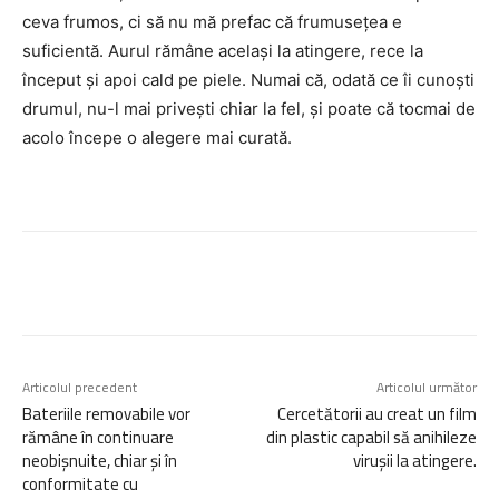
ceva frumos, ci să nu mă prefac că frumusețea e
suficientă. Aurul rămâne același la atingere, rece la
început și apoi cald pe piele. Numai că, odată ce îi cunoști
drumul, nu-l mai privești chiar la fel, și poate că tocmai de
acolo începe o alegere mai curată.
Articolul precedent
Articolul următor
Bateriile removabile vor
Cercetătorii au creat un film
rămâne în continuare
din plastic capabil să anihileze
neobișnuite, chiar și în
virușii la atingere.
conformitate cu