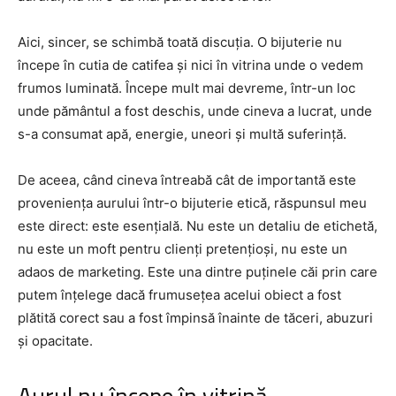
Aici, sincer, se schimbă toată discuția. O bijuterie nu
începe în cutia de catifea și nici în vitrina unde o vedem
frumos luminată. Începe mult mai devreme, într-un loc
unde pământul a fost deschis, unde cineva a lucrat, unde
s-a consumat apă, energie, uneori și multă suferință.
De aceea, când cineva întreabă cât de importantă este
proveniența aurului într-o bijuterie etică, răspunsul meu
este direct: este esențială. Nu este un detaliu de etichetă,
nu este un moft pentru clienți pretențioși, nu este un
adaos de marketing. Este una dintre puținele căi prin care
putem înțelege dacă frumusețea acelui obiect a fost
plătită corect sau a fost împinsă înainte de tăceri, abuzuri
și opacitate.
Aurul nu începe în vitrină