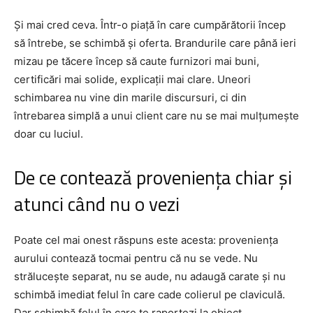
Și mai cred ceva. Într-o piață în care cumpărătorii încep
să întrebe, se schimbă și oferta. Brandurile care până ieri
mizau pe tăcere încep să caute furnizori mai buni,
certificări mai solide, explicații mai clare. Uneori
schimbarea nu vine din marile discursuri, ci din
întrebarea simplă a unui client care nu se mai mulțumește
doar cu luciul.
De ce contează proveniența chiar și
atunci când nu o vezi
Poate cel mai onest răspuns este acesta: proveniența
aurului contează tocmai pentru că nu se vede. Nu
strălucește separat, nu se aude, nu adaugă carate și nu
schimbă imediat felul în care cade colierul pe claviculă.
Dar schimbă felul în care te raportezi la obiect.