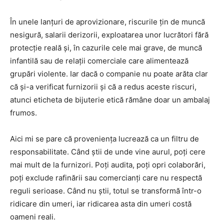
În unele lanțuri de aprovizionare, riscurile țin de muncă
nesigură, salarii derizorii, exploatarea unor lucrători fără
protecție reală și, în cazurile cele mai grave, de muncă
infantilă sau de relații comerciale care alimentează
grupări violente. Iar dacă o companie nu poate arăta clar
că și-a verificat furnizorii și că a redus aceste riscuri,
atunci eticheta de bijuterie etică rămâne doar un ambalaj
frumos.
Aici mi se pare că proveniența lucrează ca un filtru de
responsabilitate. Când știi de unde vine aurul, poți cere
mai mult de la furnizori. Poți audita, poți opri colaborări,
poți exclude rafinării sau comercianți care nu respectă
reguli serioase. Când nu știi, totul se transformă într-o
ridicare din umeri, iar ridicarea asta din umeri costă
oameni reali.