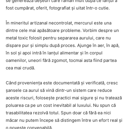
se generează deșeuri care rămân mult după ce lanțul a
fost cumpărat, oferit, fotografiat și uitat într-o cutie.
În mineritul artizanal necontrolat, mercurul este una
dintre cele mai apăsătoare probleme. Vorbim despre un
metal toxic folosit pentru separarea aurului, care nu
dispare pur și simplu după proces. Ajunge în aer, în apă,
în sol și apoi intră în lanțul alimentar și în corpul
oamenilor, uneori fără zgomot, tocmai asta fiind partea
cea mai crudă.
Când proveniența este documentată și verificată, cresc
șansele ca aurul să vină dintr-un sistem care reduce
aceste riscuri, folosește practici mai sigure și nu tratează
poluarea ca pe un cost inevitabil al luxului. Nu spun că
trasabilitatea rezolvă totul. Spun doar că fără ea nici
măcar nu putem începe să distingem între un efort real și
o poveste convenabilă.