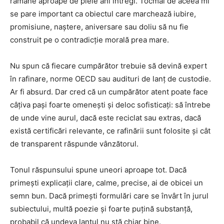
rămâne aproape de piele ani întregi. Tocmai de aceea mi
se pare important ca obiectul care marchează iubire,
promisiune, naștere, aniversare sau doliu să nu fie
construit pe o contradicție morală prea mare.
Nu spun că fiecare cumpărător trebuie să devină expert
în rafinare, norme OECD sau audituri de lanț de custodie.
Ar fi absurd. Dar cred că un cumpărător atent poate face
câțiva pași foarte omenești și deloc sofisticați: să întrebe
de unde vine aurul, dacă este reciclat sau extras, dacă
există certificări relevante, ce rafinării sunt folosite și cât
de transparent răspunde vânzătorul.
Tonul răspunsului spune uneori aproape tot. Dacă
primești explicații clare, calme, precise, ai de obicei un
semn bun. Dacă primești formulări care se învârt în jurul
subiectului, multă poezie și foarte puțină substanță,
probabil că undeva lanțul nu stă chiar bine.