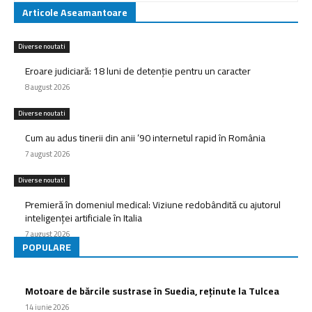
Articole Aseamantoare
Diverse noutati
Eroare judiciară: 18 luni de detenție pentru un caracter
8 august 2026
Diverse noutati
Cum au adus tinerii din anii ’90 internetul rapid în România
7 august 2026
Diverse noutati
Premieră în domeniul medical: Viziune redobândită cu ajutorul
inteligenței artificiale în Italia
7 august 2026
POPULARE
Motoare de bărcile sustrase în Suedia, reținute la Tulcea
14 iunie 2026