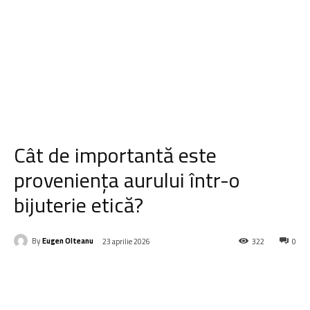
Cât de importantă este
proveniența aurului într-o
bijuterie etică?
By
Eugen Olteanu
23 aprilie 2026
322
0