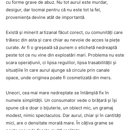
cu forme grave de abuz. Nu tot aurul este murdar,
desigur, dar tocmai pentru că nu este tot la fel,
proveniența devine atât de importantă.
Există și minerit artizanal făcut corect, cu comunități care
trăiesc din asta și care chiar au nevoie de acces la piețe
curate. Ar fi o greșeală să punem o etichetă nedreaptă
peste tot ce nu vine din exploatări mari. Problema nu este
scara operațiunii, ci lipsa regulilor, lipsa trasabilității și
situațiile în care aurul ajunge să circule prin canale
opace, unde originea poate fi cosmetizată din mers.
Uneori, cea mai mare nedreptate se întâmplă fix în
numele simplității. Un consumator vede o brățară și își
spune că e doar o bijuterie, un obiect mic, un gramaj
modest, nimic spectaculos. Dar aurul, chiar și în cantități
mici, are o densitate morală mare. În câțiva grame se