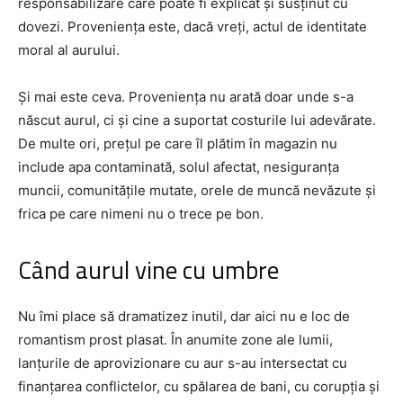
responsabilizare care poate fi explicat și susținut cu
dovezi. Proveniența este, dacă vreți, actul de identitate
moral al aurului.
Și mai este ceva. Proveniența nu arată doar unde s-a
născut aurul, ci și cine a suportat costurile lui adevărate.
De multe ori, prețul pe care îl plătim în magazin nu
include apa contaminată, solul afectat, nesiguranța
muncii, comunitățile mutate, orele de muncă nevăzute și
frica pe care nimeni nu o trece pe bon.
Când aurul vine cu umbre
Nu îmi place să dramatizez inutil, dar aici nu e loc de
romantism prost plasat. În anumite zone ale lumii,
lanțurile de aprovizionare cu aur s-au intersectat cu
finanțarea conflictelor, cu spălarea de bani, cu corupția și