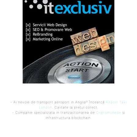
- Ai nevoie de transport aeroport in Anglia? Încearcă
Airport Taxi
London
. Calitate la prețul corect.
- Companie specializata in tranzactionarea de
Criptomonede
si
infrastructura blockchain.