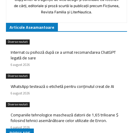
de cărți, editoriale și proză scurtă la publicații precum Ficțiunea,
Revista Familia și LiterNautica.
Articole Aseamantoare
Diverse noutati
Internat cu psihoză după ce a urmat recomandarea ChatGPT
legată de sare
6 august 2026
Diverse noutati
WhatsApp testează o etichetă pentru conținutul creat de AI
6 august 2026
Diverse noutati
Companiile tehnologice maschează datorii de 1,65 trilioane $
folosind tehnici asemănătoare celor utilizate de Enron.
6 august 2026