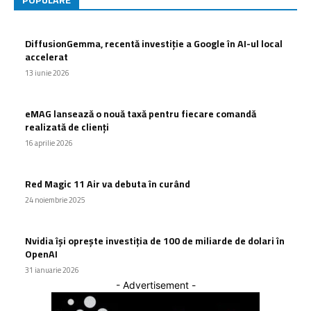
POPULARE
DiffusionGemma, recentă investiție a Google în AI-ul local
accelerat
13 iunie 2026
eMAG lansează o nouă taxă pentru fiecare comandă
realizată de clienți
16 aprilie 2026
Red Magic 11 Air va debuta în curând
24 noiembrie 2025
Nvidia își oprește investiția de 100 de miliarde de dolari în
OpenAI
31 ianuarie 2026
- Advertisement -