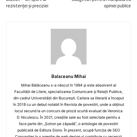
rezistenței și preciziei
opiniei publice
Balaceanu Mihai
Mihai Bălăceanu s-a născut în 1994 și este absolvent al
Facultății de Litere, specializarea Comunicare și Relații Publice,
din cadrul Universității din București. Cariera sa literară a început
în 2018 cu un debut notabil în Revista de povestiri, unde a obținut
locul secund la un concurs de proză scurtă evaluat de Veronica
D. Niculescu. În 2021, creațiile sale au fost selectate pentru a
face parte din „Șotron pe zăpadă”, o antologie de povestiri
publicată de Editura Siono. În prezent, ocupă funcția de SEO
Copywriter la o agenție de web design și contribuie cu recenzii