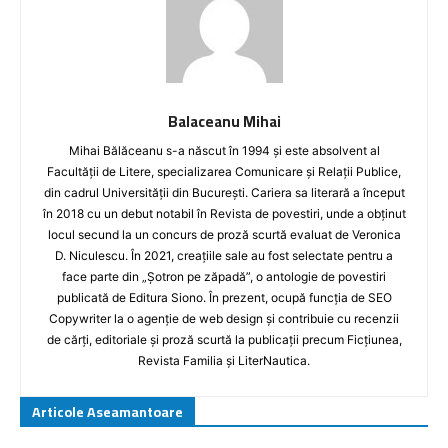
Balaceanu Mihai
Mihai Bălăceanu s-a născut în 1994 și este absolvent al
Facultății de Litere, specializarea Comunicare și Relații Publice,
din cadrul Universității din București. Cariera sa literară a început
în 2018 cu un debut notabil în Revista de povestiri, unde a obținut
locul secund la un concurs de proză scurtă evaluat de Veronica
D. Niculescu. În 2021, creațiile sale au fost selectate pentru a
face parte din „Șotron pe zăpadă”, o antologie de povestiri
publicată de Editura Siono. În prezent, ocupă funcția de SEO
Copywriter la o agenție de web design și contribuie cu recenzii
de cărți, editoriale și proză scurtă la publicații precum Ficțiunea,
Revista Familia și LiterNautica.
Articole Aseamantoare