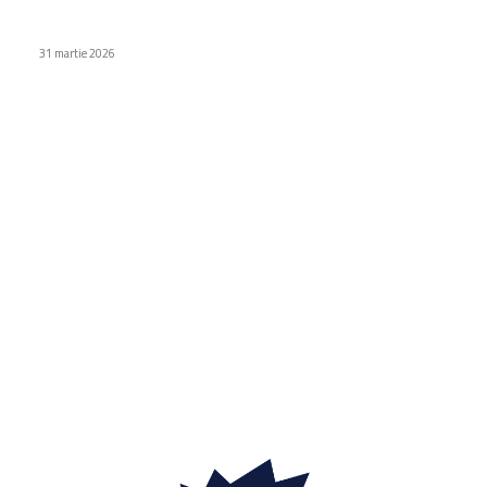
Proton Workspace și Meet: opțiunea privată în locul Google
și Microsoft
31 martie 2026
Categorii
Diverse noutati
1162
Afaceri si industrii
48
Sănătate / Hobby
21
Auto
20
Home & Deco
19
Gradina si exterior
16
Fashion
14
Educatie
12