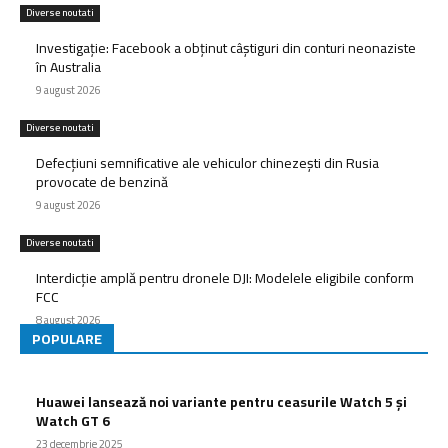
Diverse noutati
Investigație: Facebook a obținut câștiguri din conturi neonaziste
în Australia
9 august 2026
Diverse noutati
Defecțiuni semnificative ale vehiculor chinezești din Rusia
provocate de benzină
9 august 2026
Diverse noutati
Interdicție amplă pentru dronele DJI: Modelele eligibile conform
FCC
8 august 2026
POPULARE
Huawei lansează noi variante pentru ceasurile Watch 5 și
Watch GT 6
23 decembrie 2025