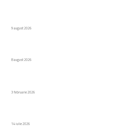
Defecțiuni semnificative ale vehiculor chinezești din Rusia
provocate de benzină
9 august 2026
Interdicție amplă pentru dronele DJI: Modelele eligibile
conform FCC
8 august 2026
Stiri populare
Xiaomi Pad 8, aproape de debutul mondial
3 februarie 2026
Huawei introduce MatePad Pro Max, tableta recentă cu un
design extrem de subțire. Costul în România.
14 iulie 2026