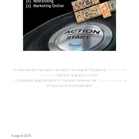
- Ai nevoie de transport aeroport in Anglia? Încearcă
Airport Taxi
London
. Calitate la prețul corect.
- Companie specializata in tranzactionarea de
Criptomonede
si
infrastructura blockchain.
Ultimele postari:
Investigație: Facebook a obținut câștiguri din conturi
neonaziste în Australia
9 august 2026