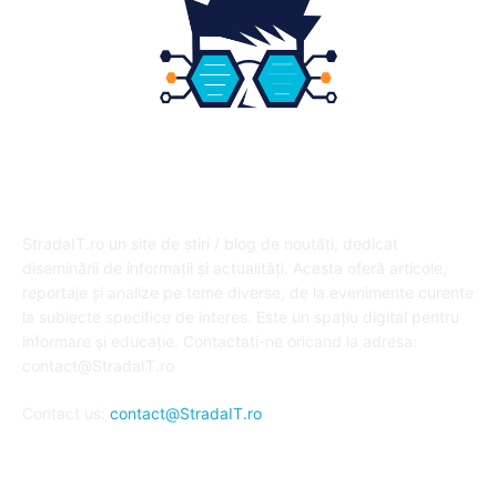
DESPRE NOI
StradaIT.ro un site de știri / blog de noutăți, dedicat
diseminării de informații și actualități. Acesta oferă articole,
reportaje și analize pe teme diverse, de la evenimente curente
la subiecte specifice de interes. Este un spațiu digital pentru
informare și educație. Contactati-ne oricand la adresa:
contact@StradaIT.ro
Contact us:
contact@StradaIT.ro
URMARESTE-NE