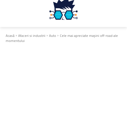
Acasă
Afaceri si industrii
Auto
Cele mai apreciate mașini off-road ale
momentului
Auto