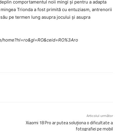
deplin comportamentul noii mingi și pentru a adapta
i mingea Trionda a fost primită cu entuziasm, antrenorii
 său pe termen lung asupra jocului și asupra
e.com/home?hl=ro&gl=RO&ceid=RO%3Aro
Articolul următor
Xiaomi 18 Pro ar putea soluționa o dificultate a
fotografiei pe mobil