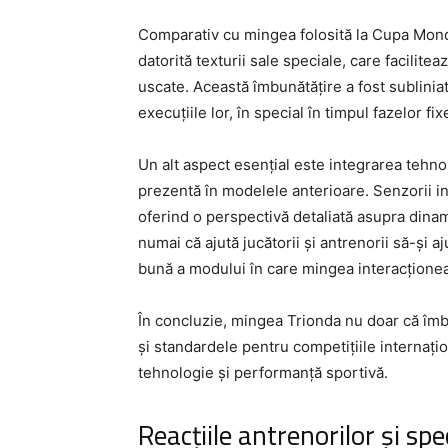
Comparativ cu mingea folosită la Cupa Mondi
datorită texturii sale speciale, care facilitea
uscate. Această îmbunătățire a fost subliniat
execuțiile lor, în special în timpul fazelor fi
Un alt aspect esențial este integrarea tehno
prezentă în modelele anterioare. Senzorii in
oferind o perspectivă detaliată asupra dinam
numai că ajută jucătorii și antrenorii să-și aj
bună a modului în care mingea interacționeaz
În concluzie, mingea Trionda nu doar că îmbu
și standardele pentru competițiile internațion
tehnologie și performanță sportivă.
Reacțiile antrenorilor și spec