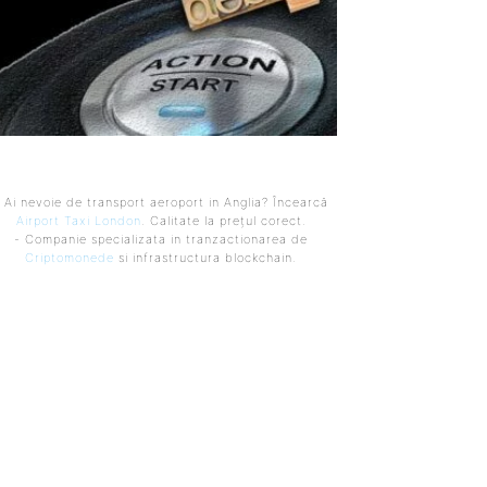
 Ai nevoie de transport aeroport in Anglia? Încearcă
Airport Taxi London
. Calitate la prețul corect.
- Companie specializata in tranzactionarea de
Criptomonede
si infrastructura blockchain.