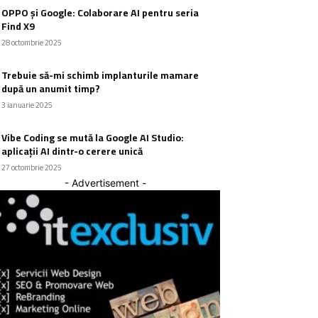
OPPO și Google: Colaborare AI pentru seria
Find X9
28 octombrie 2025
Trebuie să-mi schimb implanturile mamare
după un anumit timp?
3 ianuarie 2025
Vibe Coding se mută la Google AI Studio:
aplicații AI dintr-o cerere unică
27 octombrie 2025
- Advertisement -