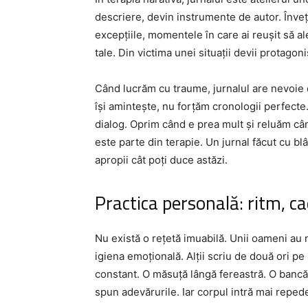
descriere, devin instrumente de autor. Înveț
excepțiile, momentele în care ai reușit să al
tale. Din victima unei situații devii protagon
Când lucrăm cu traume, jurnalul are nevoie 
își amintește, nu forțăm cronologii perfecte
dialog. Oprim când e prea mult și reluăm cân
este parte din terapie. Un jurnal făcut cu blâ
apropii cât poți duce astăzi.
Practica personală: ritm, ca
Nu există o rețetă imuabilă. Unii oameni au 
igiena emoțională. Alții scriu de două ori pe 
constant. O măsuță lângă fereastră. O bancă 
spun adevărurile. Iar corpul intră mai repede