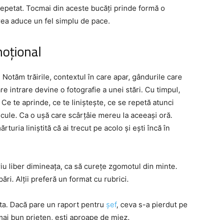
epetat. Tocmai din aceste bucăți prinde formă o
erea aduce un fel simplu de pace.
moțional
 Notăm trăirile, contextul în care apar, gândurile care
are intrare devine o fotografie a unei stări. Cu timpul,
 Ce te aprinde, ce te liniștește, ce se repetă atunci
scule. Ca o ușă care scârțâie mereu la aceeași oră.
turia liniștită că ai trecut pe acolo și ești încă în
criu liber dimineața, ca să curețe zgomotul din minte.
bări. Alții preferă un format cu rubrici.
a ta. Dacă pare un raport pentru
șef
, ceva s-a pierdut pe
ai bun prieten, ești aproape de miez.