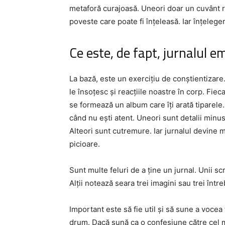
metaforă curajoasă. Uneori doar un cuvânt r
poveste care poate fi înțeleasă. Iar înțeleg
Ce este, de fapt, jurnalul e
La bază, este un exercițiu de conștientizare.
le însoțesc și reacțiile noastre în corp. Fiec
se formează un album care îți arată tiparele.
când nu ești atent. Uneori sunt detalii minu
Alteori sunt cutremure. Iar jurnalul devine măr
picioare.
Sunt multe feluri de a ține un jurnal. Unii s
Alții notează seara trei imagini sau trei între
Important este să fie util și să sune a voce
drum. Dacă sună ca o confesiune către cel m