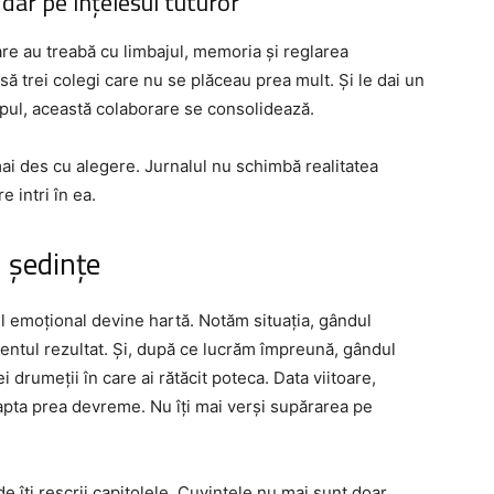
dar pe înțelesul tuturor
re au treabă cu limbajul, memoria și reglarea
ă trei colegi care nu se plăceau prea mult. Și le dai un
pul, această colaborare se consolidează.
mai des cu alegere. Jurnalul nu schimbă realitatea
 intri în ea.
n ședințe
l emoțional devine hartă. Notăm situația, gândul
entul rezultat. Și, după ce lucrăm împreună, gândul
i drumeții în care ai rătăcit poteca. Data viitoare,
apta prea devreme. Nu îți mai verși supărarea pe
nde îți rescrii capitolele. Cuvintele nu mai sunt doar