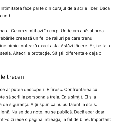
 Intimitatea face parte din curajul de a scrie liber. Dacă
scund.
rebare. Ce am simțit azi în corp. Unde am apăsat prea
ebările creează un fel de railuri pe care trenul
ine nimic, notează exact asta. Astăzi tăcere. E și asta o
ală. Alteori e protecție. Să știi diferența e deja o
e le trecem
 ce ar putea descoperi. E firesc. Confruntarea cu
e să scrii la persoana a treia. Ea a simțit. El s-a
e de siguranță. Alții spun că nu au talent la scris.
igienă. Nu se dau note, nu se publică. Dacă apar doar
ntr-o zi iese o pagină întreagă, la fel de bine. Important