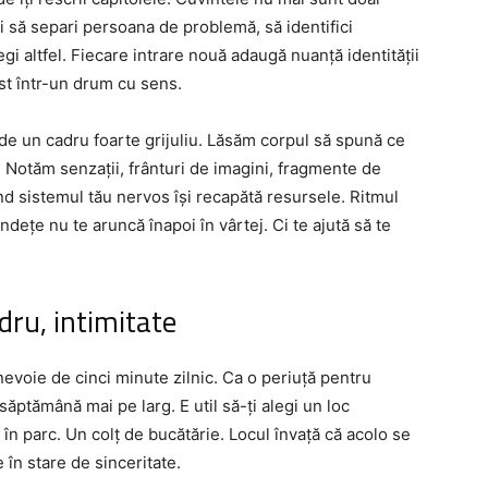
i să separi persoana de problemă, să identifici
egi altfel. Fiecare intrare nouă adaugă nuanță identității
ist într-un drum cu sens.
de un cadru foarte grijuliu. Lăsăm corpul să spună ce
. Notăm senzații, frânturi de imagini, fragmente de
d sistemul tău nervos își recapătă resursele. Ritmul
ndețe nu te aruncă înapoi în vârtej. Ci te ajută să te
dru, intimitate
nevoie de cinci minute zilnic. Ca o periuță pentru
săptămână mai pe larg. E util să-ți alegi un loc
în parc. Un colț de bucătărie. Locul învață că acolo se
 în stare de sinceritate.