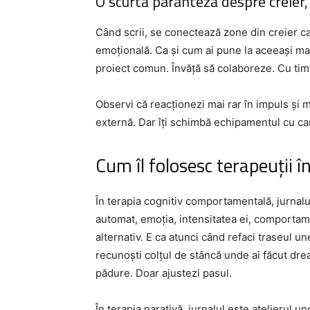
O scurtă paranteză despre creier, 
Când scrii, se conectează zone din creier ca
emoțională. Ca și cum ai pune la aceeași mas
proiect comun. Învăță să colaboreze. Cu tim
Observi că reacționezi mai rar în impuls și 
externă. Dar îți schimbă echipamentul cu care
Cum îl folosesc terapeuții î
În terapia cognitiv comportamentală, jurnalu
automat, emoția, intensitatea ei, comportam
alternativ. E ca atunci când refaci traseul une
recunoști colțul de stâncă unde ai făcut dre
pădure. Doar ajustezi pasul.
În terapia narativă, jurnalul este atelierul u