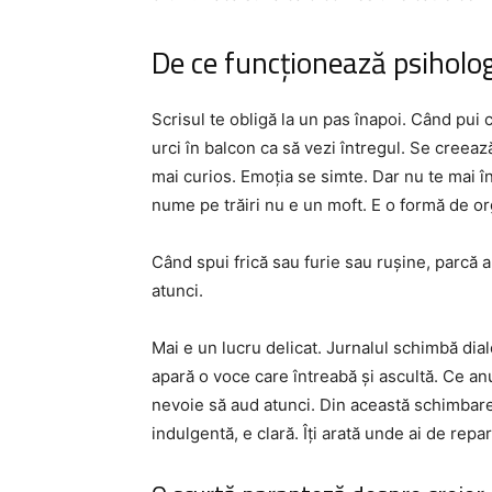
De ce funcționează psiholog
Scrisul te obligă la un pas înapoi. Când pui c
urci în balcon ca să vezi întregul. Se creează
mai curios. Emoția se simte. Dar nu te mai în
nume pe trăiri nu e un moft. E o formă de or
Când spui frică sau furie sau rușine, parcă a
atunci.
Mai e un lucru delicat. Jurnalul schimbă dial
apară o voce care întreabă și ascultă. Ce an
nevoie să aud atunci. Din această schimbar
indulgentă, e clară. Îți arată unde ai de repa