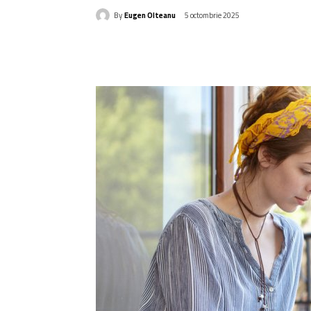
By
Eugen Olteanu
5 octombrie 2025
Acțiune