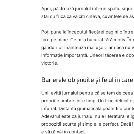
Apoi, păstrează jurnalul într-un spațiu sigur.
stai cu frica că va citi cineva, cuvintele se a
Poți pune la începutul fiecărei pagini o înt
tare pe mine. Ce m-a bucurat fără motiv. Într
gândurilor înaintează mai ușor. Iar dacă nu v
informație importantă. Uneori tăcerea e obose
victorie.
Barierele obișnuite și felul în car
Unii evită jurnalul pentru că se tem de ceea
propriile umbre cere timp. Un truc delicat est
înfuriat. Distanța gramaticală poate fi o punt
Adevărul este că jurnalul nu e literatură, e 
propoziții scurte și simple, e perfect. Dacă î
e să rămâi în contact.