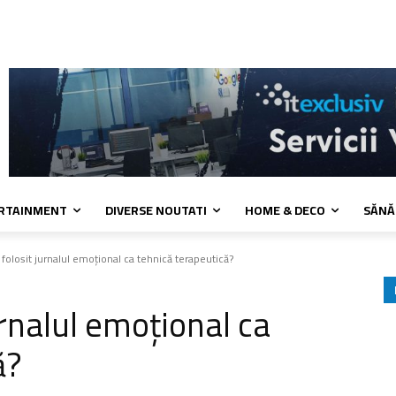
 cookies
Confidentialitate
Contact
ERTAINMENT
DIVERSE NOUTATI
HOME & DECO
SĂNĂ
folosit jurnalul emoțional ca tehnică terapeutică?
rnalul emoțional ca
ă?