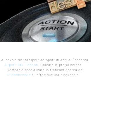
 Ai nevoie de transport aeroport in Anglia? Încearcă
Airport Taxi London
. Calitate la prețul corect.
- Companie specializata in tranzactionarea de
Criptomonede
si infrastructura blockchain.