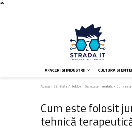
C
vineri, august 7, 2026
Politica de
28.6
București
AFACERI SI INDUSTRII
CULTURA SI ENT
Acasă
Sănătate / Hobby
Sanatate mentala
Cum este 
Sanatate mentala
Cum este folosit ju
tehnică terapeutic