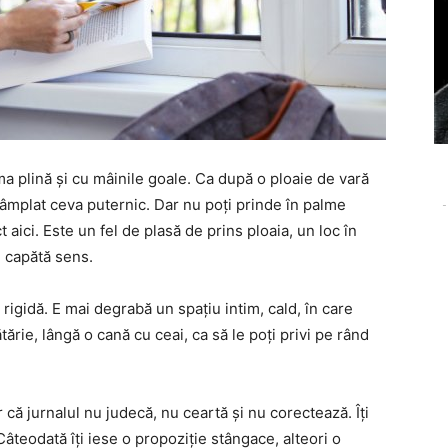
a plină și cu mâinile goale. Ca după o ploaie de vară
ntâmplat ceva puternic. Dar nu poți prinde în palme
-
aici. Este un fel de plasă de prins ploaia, un loc în
 capătă sens.
 rigidă. E mai degrabă un spațiu intim, cald, în care
ărie, lângă o cană cu ceai, ca să le poți privi pe rând
r că jurnalul nu judecă, nu ceartă și nu corectează. Îți
Câteodată îți iese o propoziție stângace, alteori o