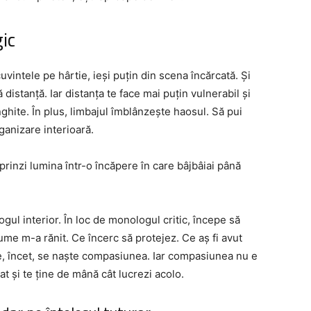
ic
uvintele pe hârtie, ieși puțin din scena încărcată. Și
 distanță. Iar distanța te face mai puțin vulnerabil și
ghite. În plus, limbajul îmblânzește haosul. Să pui
ganizare interioară.
prinzi lumina într-o încăpere în care bâjbâiai până
ogul interior. În loc de monologul critic, începe să
ume m-a rănit. Ce încerc să protejez. Ce aș fi avut
e, încet, se naște compasiunea. Iar compasiunea nu e
rat și te ține de mână cât lucrezi acolo.