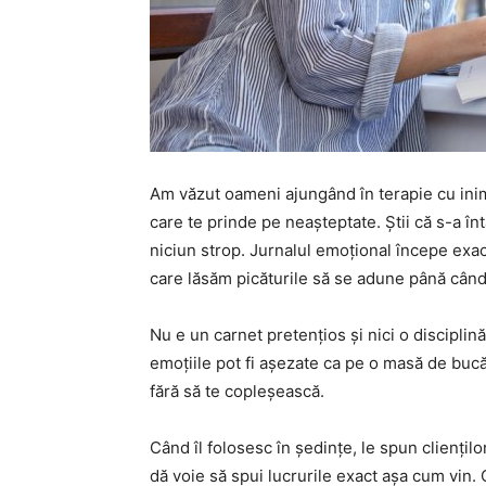
Am văzut oameni ajungând în terapie cu inim
care te prinde pe neașteptate. Știi că s-a î
niciun strop. Jurnalul emoțional începe exact 
care lăsăm picăturile să se adune până când
Nu e un carnet pretențios și nici o disciplină
emoțiile pot fi așezate ca pe o masă de bucăt
fără să te copleșească.
Când îl folosesc în ședințe, le spun cliențilo
dă voie să spui lucrurile exact așa cum vin. 