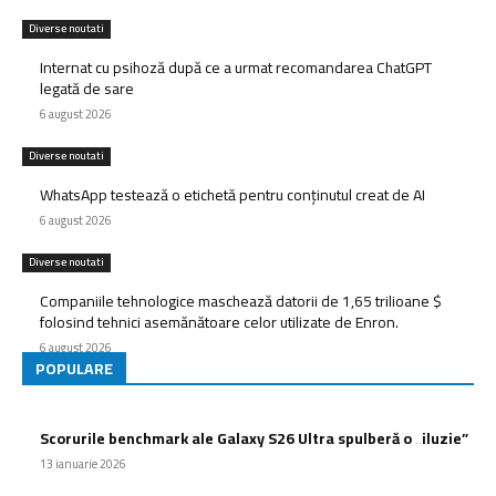
Diverse noutati
Internat cu psihoză după ce a urmat recomandarea ChatGPT
legată de sare
6 august 2026
Diverse noutati
WhatsApp testează o etichetă pentru conținutul creat de AI
6 august 2026
Diverse noutati
Companiile tehnologice maschează datorii de 1,65 trilioane $
folosind tehnici asemănătoare celor utilizate de Enron.
6 august 2026
POPULARE
Scorurile benchmark ale Galaxy S26 Ultra spulberă o „iluzie”
13 ianuarie 2026