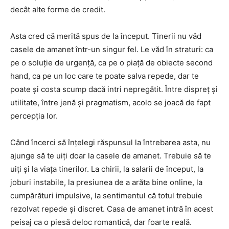
decât alte forme de credit.
Asta cred că merită spus de la început. Tinerii nu văd
casele de amanet într-un singur fel. Le văd în straturi: ca
pe o soluție de urgență, ca pe o piață de obiecte second
hand, ca pe un loc care te poate salva repede, dar te
poate și costa scump dacă intri nepregătit. Între dispreț și
utilitate, între jenă și pragmatism, acolo se joacă de fapt
percepția lor.
Când încerci să înțelegi răspunsul la întrebarea asta, nu
ajunge să te uiți doar la casele de amanet. Trebuie să te
uiți și la viața tinerilor. La chirii, la salarii de început, la
joburi instabile, la presiunea de a arăta bine online, la
cumpărături impulsive, la sentimentul că totul trebuie
rezolvat repede și discret. Casa de amanet intră în acest
peisaj ca o piesă deloc romantică, dar foarte reală.