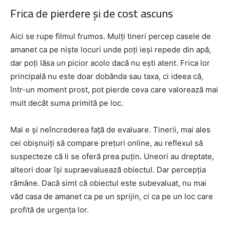
Frica de pierdere și de cost ascuns
Aici se rupe filmul frumos. Mulți tineri percep casele de
amanet ca pe niște locuri unde poți ieși repede din apă,
dar poți lăsa un picior acolo dacă nu ești atent. Frica lor
principală nu este doar dobânda sau taxa, ci ideea că,
într-un moment prost, pot pierde ceva care valorează mai
mult decât suma primită pe loc.
Mai e și neîncrederea față de evaluare. Tinerii, mai ales
cei obișnuiți să compare prețuri online, au reflexul să
suspecteze că li se oferă prea puțin. Uneori au dreptate,
alteori doar își supraevaluează obiectul. Dar percepția
rămâne. Dacă simt că obiectul este subevaluat, nu mai
văd casa de amanet ca pe un sprijin, ci ca pe un loc care
profită de urgența lor.