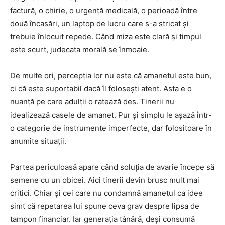
factură, o chirie, o urgență medicală, o perioadă între
două încasări, un laptop de lucru care s-a stricat și
trebuie înlocuit repede. Când miza este clară și timpul
este scurt, judecata morală se înmoaie.
De multe ori, percepția lor nu este că amanetul este bun,
ci că este suportabil dacă îl folosești atent. Asta e o
nuanță pe care adulții o ratează des. Tinerii nu
idealizează casele de amanet. Pur și simplu le așază într-
o categorie de instrumente imperfecte, dar folositoare în
anumite situații.
Partea periculoasă apare când soluția de avarie începe să
semene cu un obicei. Aici tinerii devin brusc mult mai
critici. Chiar și cei care nu condamnă amanetul ca idee
simt că repetarea lui spune ceva grav despre lipsa de
tampon financiar. Iar generația tânără, deși consumă