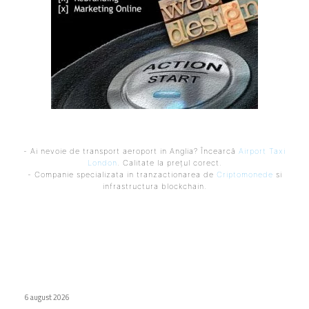
- Ai nevoie de transport aeroport in Anglia? Încearcă
Airport Taxi
London
. Calitate la prețul corect.
- Companie specializata in tranzactionarea de
Criptomonede
si
infrastructura blockchain.
Ultimele postari:
Internat cu psihoză după ce a urmat recomandarea ChatGPT
legată de sare
6 august 2026