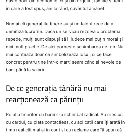
naște doar din economie, ci și din orgoliu, familie și felul
în care a fost spus, ani la rând, cuvântul amanet.
Numai că generațiile tinere au și un talent rece de a
demitiza lucrurile. Dacă un serviciu rezolvă o problemă
repede, mulți sunt dispuși să îl judece mai puțin moral și
mai mult practic. De aici pornește schimbarea de ton. Nu
mai contează doar ce simbolizează locul, ci ce face
concret pentru tine într-o marți seara când ai nevoie de
bani până la salariu.
De ce generația tânără nu mai
reacționează ca părinții
Relația tinerilor cu banii s-a schimbat radical. Au crescut
cu cardul, cu plata contactless, cu aplicații care îți arată în
timp real cât mai ai în cont și cu reclame care îți spun că