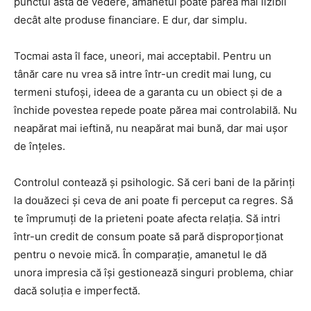
punctul ăsta de vedere, amanetul poate părea mai lizibil
decât alte produse financiare. E dur, dar simplu.
Tocmai asta îl face, uneori, mai acceptabil. Pentru un
tânăr care nu vrea să intre într-un credit mai lung, cu
termeni stufoși, ideea de a garanta cu un obiect și de a
închide povestea repede poate părea mai controlabilă. Nu
neapărat mai ieftină, nu neapărat mai bună, dar mai ușor
de înțeles.
Controlul contează și psihologic. Să ceri bani de la părinți
la douăzeci și ceva de ani poate fi perceput ca regres. Să
te împrumuți de la prieteni poate afecta relația. Să intri
într-un credit de consum poate să pară disproporționat
pentru o nevoie mică. În comparație, amanetul le dă
unora impresia că își gestionează singuri problema, chiar
dacă soluția e imperfectă.