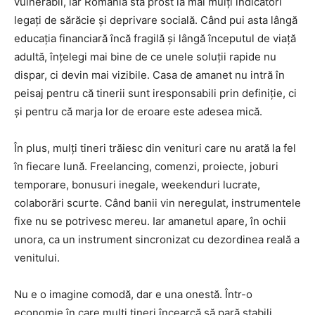
vulnerabil, iar România stă prost la mai mulți indicatori
legați de sărăcie și deprivare socială. Când pui asta lângă
educația financiară încă fragilă și lângă începutul de viață
adultă, înțelegi mai bine de ce unele soluții rapide nu
dispar, ci devin mai vizibile. Casa de amanet nu intră în
peisaj pentru că tinerii sunt iresponsabili prin definiție, ci
și pentru că marja lor de eroare este adesea mică.
În plus, mulți tineri trăiesc din venituri care nu arată la fel
în fiecare lună. Freelancing, comenzi, proiecte, joburi
temporare, bonusuri inegale, weekenduri lucrate,
colaborări scurte. Când banii vin neregulat, instrumentele
fixe nu se potrivesc mereu. Iar amanetul apare, în ochii
unora, ca un instrument sincronizat cu dezordinea reală a
venitului.
Nu e o imagine comodă, dar e una onestă. Într-o
economie în care mulți tineri încearcă să pară stabili