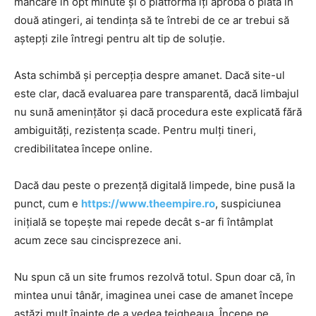
mâncare în opt minute și o platformă îți aprobă o plată în
două atingeri, ai tendința să te întrebi de ce ar trebui să
aștepți zile întregi pentru alt tip de soluție.
Asta schimbă și percepția despre amanet. Dacă site-ul
este clar, dacă evaluarea pare transparentă, dacă limbajul
nu sună amenințător și dacă procedura este explicată fără
ambiguități, rezistența scade. Pentru mulți tineri,
credibilitatea începe online.
Dacă dau peste o prezență digitală limpede, bine pusă la
punct, cum e
https://www.theempire.ro
, suspiciunea
inițială se topește mai repede decât s-ar fi întâmplat
acum zece sau cincisprezece ani.
Nu spun că un site frumos rezolvă totul. Spun doar că, în
mintea unui tânăr, imaginea unei case de amanet începe
astăzi mult înainte de a vedea tejgheaua. Începe pe