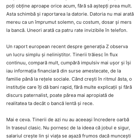
poți obține aproape orice acum, fără să aștepți prea mult.
Asta schimbă și raportarea la datorie. Datoria nu mai arată
mereu ca un împrumut solemn, cu costum, dosar și mers
la bancă. Uneori arată ca patru rate invizibile în telefon.
Un raport european recent despre generația Z observa
un lucru simplu și neliniștitor. Tinerii trăiesc în flux
continuu, compară mult, cumpără impulsiv mai ușor și își
iau informația financiară din surse amestecate, de la
familie până la rețele sociale. Când crești în ritmul ăsta, o
instituție care îți dă bani rapid, fără multe explicații și fără
discurs paternalist, poate părea mai apropiată de
realitatea ta decât o bancă lentă și rece.
Mai e ceva. Tinerii de azi nu au aceeași încredere oarbă
în traseul clasic. Nu pornesc de la ideea că jobul e sigur,
salariul crește lin și viața se așază frumos dacă muncești