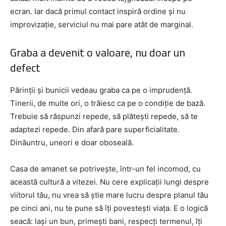
ecran. Iar dacă primul contact inspiră ordine și nu
improvizație, serviciul nu mai pare atât de marginal.
Graba a devenit o valoare, nu doar un
defect
Părinții și bunicii vedeau graba ca pe o imprudență.
Tinerii, de multe ori, o trăiesc ca pe o condiție de bază.
Trebuie să răspunzi repede, să plătești repede, să te
adaptezi repede. Din afară pare superficialitate.
Dinăuntru, uneori e doar oboseală.
Casa de amanet se potrivește, într-un fel incomod, cu
această cultură a vitezei. Nu cere explicații lungi despre
viitorul tău, nu vrea să știe mare lucru despre planul tău
pe cinci ani, nu te pune să îți povestești viața. E o logică
seacă: lași un bun, primești bani, respecți termenul, îți