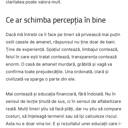
claritatea poate valora mult.
Ce ar schimba percepția în bine
Dacă mă întrebi ce îi face pe tineri să privească mai puțin
ostil casele de amanet, răspunsul nu ține doar de bani.
Ține de experiență. Spațiul contează, limbajul contează,
felul în care ești tratat contează, transparența contează
enorm. O casă de amanet murdară, grăbită și vagă va
confirma toate prejudecățile. Una ordonată, clară și
civilizată va sparge o parte din ele.
Mai contează și educația financiară, fără îndoială. Nu în
sensul de lecție ținută de sus, ci în sensul de alfabetizare
reală. Mulți tineri știu să facă plăți, dar nu știu să compare
costuri, să înțeleagă termenii sau să își calculeze riscul.
Asta nu e doar vina lor. E și rezultatul unei educații care i-