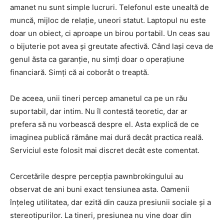
amanet nu sunt simple lucruri. Telefonul este unealtă de
muncă, mijloc de relație, uneori statut. Laptopul nu este
doar un obiect, ci aproape un birou portabil. Un ceas sau
o bijuterie pot avea și greutate afectivă. Când lași ceva de
genul ăsta ca garanție, nu simți doar o operațiune
financiară. Simți că ai coborât o treaptă.
De aceea, unii tineri percep amanetul ca pe un rău
suportabil, dar intim. Nu îl contestă teoretic, dar ar
prefera să nu vorbească despre el. Asta explică de ce
imaginea publică rămâne mai dură decât practica reală.
Serviciul este folosit mai discret decât este comentat.
Cercetările despre percepția pawnbrokingului au
observat de ani buni exact tensiunea asta. Oamenii
înțeleg utilitatea, dar ezită din cauza presiunii sociale și a
stereotipurilor. La tineri, presiunea nu vine doar din