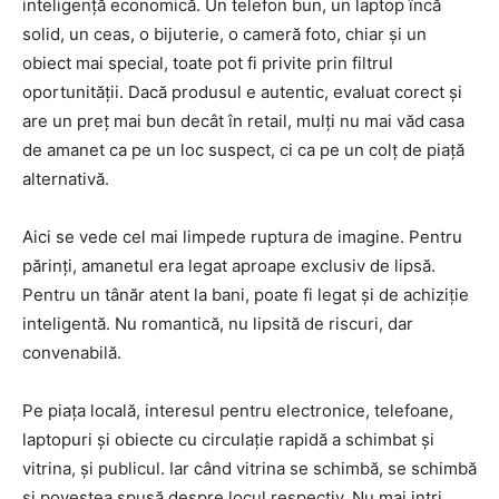
inteligență economică. Un telefon bun, un laptop încă
solid, un ceas, o bijuterie, o cameră foto, chiar și un
obiect mai special, toate pot fi privite prin filtrul
oportunității. Dacă produsul e autentic, evaluat corect și
are un preț mai bun decât în retail, mulți nu mai văd casa
de amanet ca pe un loc suspect, ci ca pe un colț de piață
alternativă.
Aici se vede cel mai limpede ruptura de imagine. Pentru
părinți, amanetul era legat aproape exclusiv de lipsă.
Pentru un tânăr atent la bani, poate fi legat și de achiziție
inteligentă. Nu romantică, nu lipsită de riscuri, dar
convenabilă.
Pe piața locală, interesul pentru electronice, telefoane,
laptopuri și obiecte cu circulație rapidă a schimbat și
vitrina, și publicul. Iar când vitrina se schimbă, se schimbă
și povestea spusă despre locul respectiv. Nu mai intri