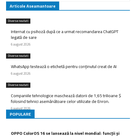
Articole Aseamantoare
Diverse noutati
Internat cu psihoză după ce a urmat recomandarea ChatGPT
legată de sare
6 august 2026
Diverse noutati
WhatsApp testează o etichetă pentru conținutul creat de AI
6 august 2026
Diverse noutati
Companiile tehnologice maschează datorii de 1,65 trilioane $
folosind tehnici asemănătoare celor utilizate de Enron.
6 august 2026
POPULARE
OPPO ColorOS 16 se lansează la nivel mondial: funcții și