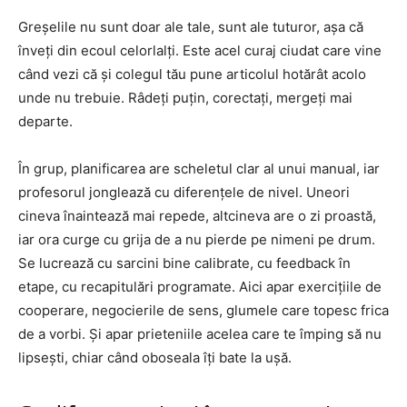
Greșelile nu sunt doar ale tale, sunt ale tuturor, așa că
înveți din ecoul celorlalți. Este acel curaj ciudat care vine
când vezi că și colegul tău pune articolul hotărât acolo
unde nu trebuie. Râdeți puțin, corectați, mergeți mai
departe.
În grup, planificarea are scheletul clar al unui manual, iar
profesorul jonglează cu diferențele de nivel. Uneori
cineva înaintează mai repede, altcineva are o zi proastă,
iar ora curge cu grija de a nu pierde pe nimeni pe drum.
Se lucrează cu sarcini bine calibrate, cu feedback în
etape, cu recapitulări programate. Aici apar exercițiile de
cooperare, negocierile de sens, glumele care topesc frica
de a vorbi. Și apar prieteniile acelea care te împing să nu
lipsești, chiar când oboseala îți bate la ușă.