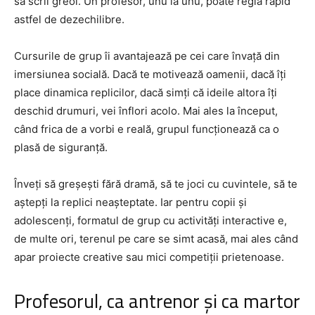
să scrii greoi. Un profesor, unu la unu, poate regla rapid
astfel de dezechilibre.
Cursurile de grup îi avantajează pe cei care învață din
imersiunea socială. Dacă te motivează oamenii, dacă îți
place dinamica replicilor, dacă simți că ideile altora îți
deschid drumuri, vei înflori acolo. Mai ales la început,
când frica de a vorbi e reală, grupul funcționează ca o
plasă de siguranță.
Înveți să greșești fără dramă, să te joci cu cuvintele, să te
aștepți la replici neașteptate. Iar pentru copii și
adolescenți, formatul de grup cu activități interactive e,
de multe ori, terenul pe care se simt acasă, mai ales când
apar proiecte creative sau mici competiții prietenoase.
Profesorul, ca antrenor și ca martor