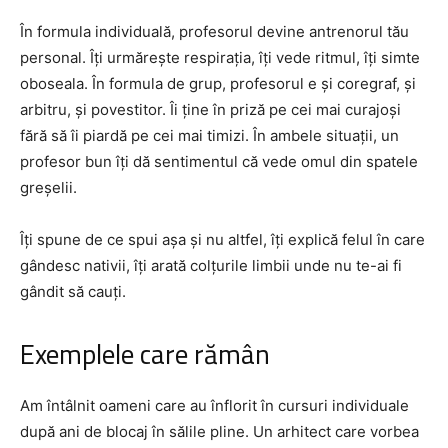
În formula individuală, profesorul devine antrenorul tău
personal. Îți urmărește respirația, îți vede ritmul, îți simte
oboseala. În formula de grup, profesorul e și coregraf, și
arbitru, și povestitor. Îi ține în priză pe cei mai curajoși
fără să îi piardă pe cei mai timizi. În ambele situații, un
profesor bun îți dă sentimentul că vede omul din spatele
greșelii.
Îți spune de ce spui așa și nu altfel, îți explică felul în care
gândesc nativii, îți arată colțurile limbii unde nu te-ai fi
gândit să cauți.
Exemplele care rămân
Am întâlnit oameni care au înflorit în cursuri individuale
după ani de blocaj în sălile pline. Un arhitect care vorbea