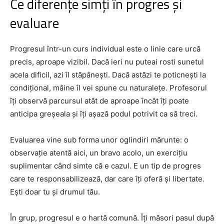
Ce diferențe simți în progres și
evaluare
Progresul într-un curs individual este o linie care urcă
precis, aproape vizibil. Dacă ieri nu puteai rosti sunetul
acela dificil, azi îl stăpânești. Dacă astăzi te poticnești la
condițional, mâine îl vei spune cu naturalețe. Profesorul
îți observă parcursul atât de aproape încât îți poate
anticipa greșeala și îți așază podul potrivit ca să treci.
Evaluarea vine sub forma unor oglindiri mărunte: o
observație atentă aici, un bravo acolo, un exercițiu
suplimentar când simte că e cazul. E un tip de progres
care te responsabilizează, dar care îți oferă și libertate.
Ești doar tu și drumul tău.
În grup, progresul e o hartă comună. Îți măsori pasul după