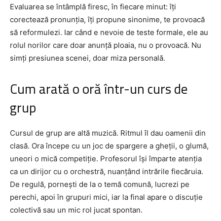
Evaluarea se întâmplă firesc, în fiecare minut: îți
corectează pronunția, îți propune sinonime, te provoacă
să reformulezi. Iar când e nevoie de teste formale, ele au
rolul norilor care doar anunță ploaia, nu o provoacă. Nu
simți presiunea scenei, doar miza personală.
Cum arată o oră într-un curs de
grup
Cursul de grup are altă muzică. Ritmul îl dau oamenii din
clasă. Ora începe cu un joc de spargere a gheții, o glumă,
uneori o mică competiție. Profesorul își împarte atenția
ca un dirijor cu o orchestră, nuanțând intrările fiecăruia.
De regulă, pornești de la o temă comună, lucrezi pe
perechi, apoi în grupuri mici, iar la final apare o discuție
colectivă sau un mic rol jucat spontan.