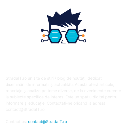
DESPRE NOI
StradaIT.ro un site de știri / blog de noutăți, dedicat
diseminării de informații și actualități. Acesta oferă articole,
reportaje și analize pe teme diverse, de la evenimente curente
la subiecte specifice de interes. Este un spațiu digital pentru
informare și educație. Contactati-ne oricand la adresa:
contact@StradaIT.ro
Contact us:
contact@StradaIT.ro