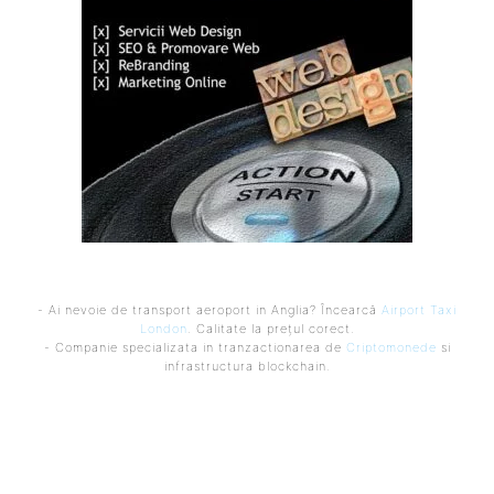
- Ai nevoie de transport aeroport in Anglia? Încearcă
Airport Taxi
London
. Calitate la prețul corect.
- Companie specializata in tranzactionarea de
Criptomonede
si
infrastructura blockchain.
Ultimele postari: