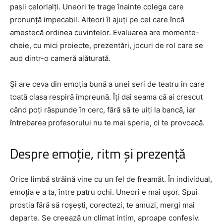
pașii celorlalți. Uneori te trage înainte colega care
pronunță impecabil. Alteori îl ajuți pe cel care încă
amestecă ordinea cuvintelor. Evaluarea are momente-
cheie, cu mici proiecte, prezentări, jocuri de rol care se
aud dintr-o cameră alăturată.
Și are ceva din emoția bună a unei seri de teatru în care
toată clasa respiră împreună. Îți dai seama că ai crescut
când poți răspunde în cerc, fără să te uiți la bancă, iar
întrebarea profesorului nu te mai sperie, ci te provoacă.
Despre emoție, ritm și prezență
Orice limbă străină vine cu un fel de freamăt. În individual,
emoția e a ta, între patru ochi. Uneori e mai ușor. Spui
prostia fără să roșești, corectezi, te amuzi, mergi mai
departe. Se creează un climat intim, aproape confesiv.