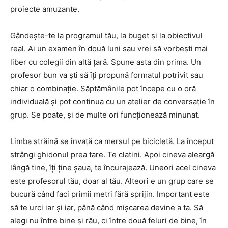
proiecte amuzante.
Gândește-te la programul tău, la buget și la obiectivul
real. Ai un examen în două luni sau vrei să vorbești mai
liber cu colegii din altă țară. Spune asta din prima. Un
profesor bun va ști să îți propună formatul potrivit sau
chiar o combinație. Săptămânile pot începe cu o oră
individuală și pot continua cu un atelier de conversație în
grup. Se poate, și de multe ori funcționează minunat.
Limba străină se învață ca mersul pe bicicletă. La început
strângi ghidonul prea tare. Te clatini. Apoi cineva aleargă
lângă tine, îți ține șaua, te încurajează. Uneori acel cineva
este profesorul tău, doar al tău. Alteori e un grup care se
bucură când faci primii metri fără sprijin. Important este
să te urci iar și iar, până când mișcarea devine a ta. Să
alegi nu între bine și rău, ci între două feluri de bine, în