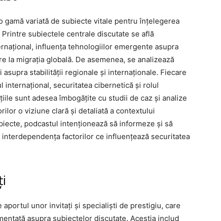
 gamă variată de subiecte vitale pentru înțelegerea
. Printre subiectele centrale discutate se află
nternațional, influența tehnologiilor emergente asupra
oare la migrația globală. De asemenea, se analizează
i asupra stabilității regionale și internaționale. Fiecare
nternațional, securitatea cibernetică și rolul
uțiile sunt adesea îmbogățite cu studii de caz și analize
ilor o viziune clară și detaliată a contextului
biecte, podcastul intenționează să informeze și să
i interdependența factorilor ce influențează securitatea
ți
portul unor invitați și specialiști de prestigiu, care
mentată asupra subiectelor discutate. Aceștia includ