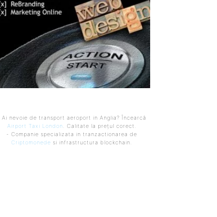
 Ai nevoie de transport aeroport in Anglia? Încearcă
Airport Taxi London
. Calitate la prețul corect.
- Companie specializata in tranzactionarea de
Criptomonede
si infrastructura blockchain.