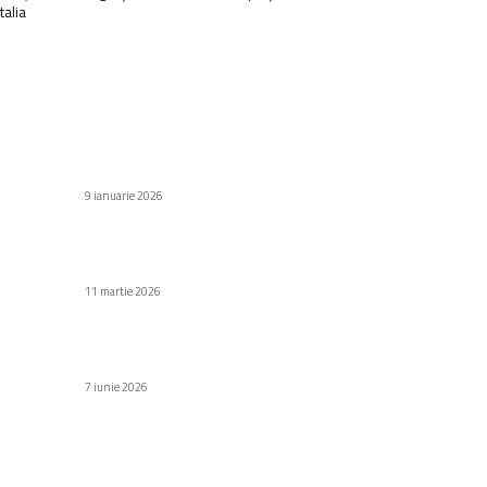
Italia
C
Stiri populare
Di
id
Proiectul Maxwell: Gadgetul purtabil cu AI de la
Motorola care observă realitatea în locul tău
Af
9 ianuarie 2026
Să
Au
Top Forbes 2026: Ion Stoica and Matei Zaharia
e
Head the Financial Elite
H
11 martie 2026
Gr
Fa
MSI unveils Claw 8 EX AI+ featuring Intel Arc G3
s
Extreme
Ed
7 iunie 2026