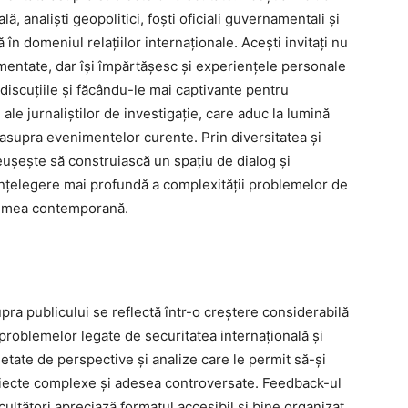
lă, analiști geopolitici, foști oficiali guvernamentali și
în domeniul relațiilor internaționale. Acești invitați nu
mentate, dar își împărtășesc și experiențele personale
 discuțiile și făcându-le mai captivante pentru
 ale jurnaliștilor de investigație, care aduc la lumină
e asupra evenimentelor curente. Prin diversitatea și
 reușește să construiască un spațiu de dialog și
înțelegere mai profundă a complexității problemelor de
 lumea contemporană.
ra publicului se reflectă într-o creștere considerabilă
 problemelor legate de securitatea internațională și
rietate de perspective și analize care le permit să-și
ubiecte complexe și adesea controversate. Feedback-ul
scultători apreciază formatul accesibil și bine organizat