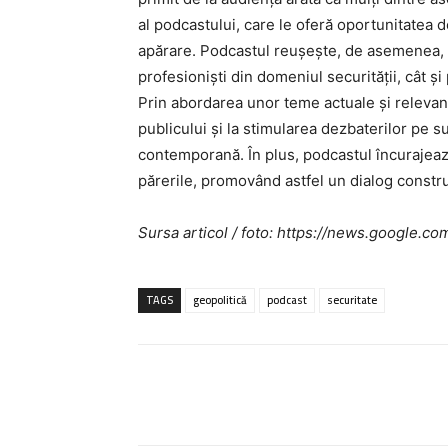
al podcastului, care le oferă oportunitatea de
apărare. Podcastul reușește, de asemenea, s
profesioniști din domeniul securității, cât ș
Prin abordarea unor teme actuale și relevan
publicului și la stimularea dezbaterilor pe 
contemporană. În plus, podcastul încurajează 
părerile, promovând astfel un dialog constru
Sursa articol / foto: https://news.googl
TAGS
geopolitică
podcast
securitate
Acțiune