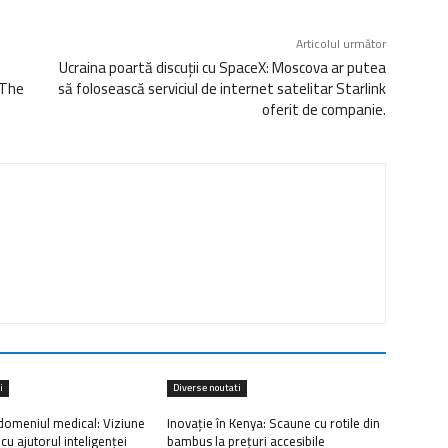
Articolul următor
Ucraina poartă discuții cu SpaceX: Moscova ar putea
„The
să folosească serviciul de internet satelitar Starlink
oferit de companie.
i
Diverse noutati
domeniul medical: Viziune
Inovație în Kenya: Scaune cu rotile din
cu ajutorul inteligenței
bambus la prețuri accesibile