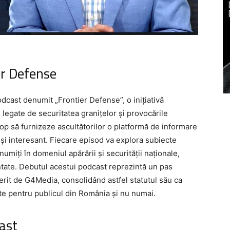
er Defense
dcast denumit „Frontier Defense”, o inițiativă
 legate de securitatea granițelor și provocările
-
op să furnizeze ascultătorilor o platformă de informare
s și interesant. Fiecare episod va explora subiecte
numiți în domeniul apărării și securității naționale,
tate. Debutul acestui podcast reprezintă un pas
ferit de G4Media, consolidând astfel statutul său ca
ate pentru publicul din România și nu numai.
ast