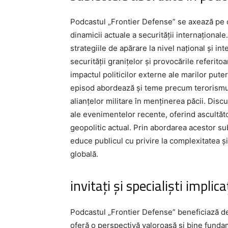
Podcastul „Frontier Defense” se axează pe o
dinamicii actuale a securității internaționale
strategiile de apărare la nivel național și i
securității granițelor și provocările referit
impactul politicilor externe ale marilor puter
episod abordează și teme precum terorismul i
alianțelor militare în menținerea păcii. Disc
ale evenimentelor recente, oferind ascultător
geopolitic actual. Prin abordarea acestor su
educe publicul cu privire la complexitatea ș
globală.
invitați și specialiști implica
Podcastul „Frontier Defense” beneficiază de a
oferă o perspectivă valoroasă și bine funda