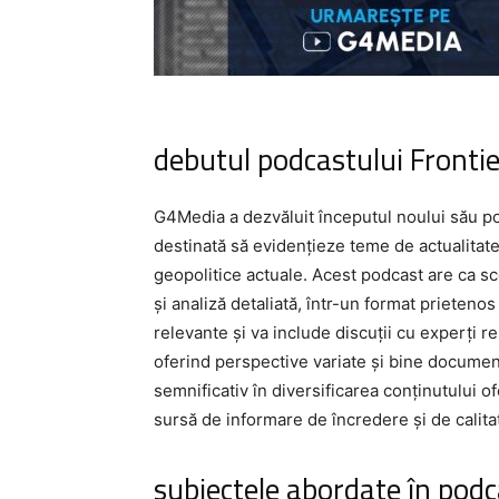
debutul podcastului Fronti
G4Media a dezvăluit începutul noului său po
destinată să evidențieze teme de actualitate
geopolitice actuale. Acest podcast are ca sc
și analiză detaliată, într-un format prieteno
relevante și va include discuții cu experți re
oferind perspective variate și bine documen
semnificativ în diversificarea conținutului o
sursă de informare de încredere și de calit
subiectele abordate în podc