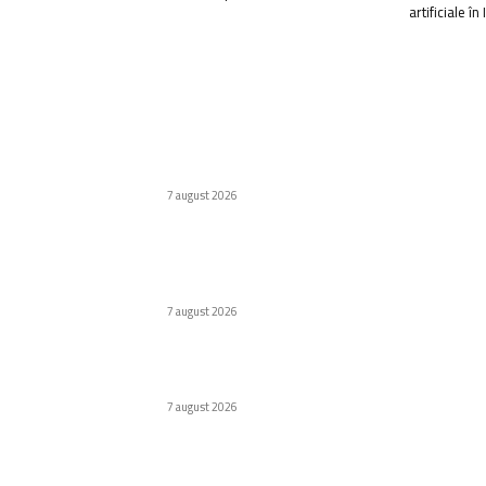
artificiale în 
Ultimele postari:
Cum au adus tinerii din anii ’90 internetul rap
în România
7 august 2026
Premieră în domeniul medical: Viziune
redobândită cu ajutorul inteligenței artificial
în Italia
7 august 2026
Inovație în Kenya: Scaune cu rotile din bambu
la prețuri accesibile
7 august 2026