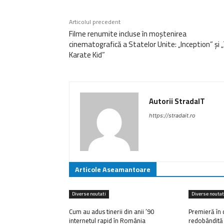
Articolul precedent
Filme renumite incluse în moștenirea
cinematografică a Statelor Unite: „Inception” și 
Karate Kid”
Autorii StradaIT
https://stradait.ro
Articole Aseamantoare
Diverse noutati
Diverse noutat
Cum au adus tinerii din anii ’90
Premieră în 
internetul rapid în România
redobândită 