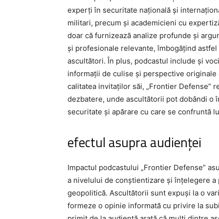
experți în securitate națională și internaționa
militari, precum și academicieni cu expertiză 
doar că furnizează analize profunde și argu
și profesionale relevante, îmbogățind astfel
ascultători. În plus, podcastul include și voci
informații de culise și perspective original
calitatea invitaților săi, „Frontier Defense”
dezbatere, unde ascultătorii pot dobândi o 
securitate și apărare cu care se confruntă
efectul asupra audienței
Impactul podcastului „Frontier Defense” asup
a nivelului de conștientizare și înțelegere a
geopolitică. Ascultătorii sunt expuși la o va
formeze o opinie informată cu privire la s
primit de la audiență arată că mulți dintre a