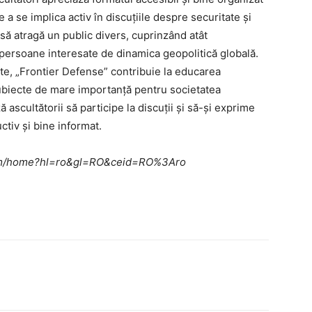
 a se implica activ în discuțiile despre securitate și
ă atragă un public divers, cuprinzând atât
i persoane interesate de dinamica geopolitică globală.
te, „Frontier Defense” contribuie la educarea
subiecte de mare importanță pentru societatea
ascultătorii să participe la discuții și să-și exprime
ctiv și bine informat.
e.com/home?hl=ro&gl=RO&ceid=RO%3Aro