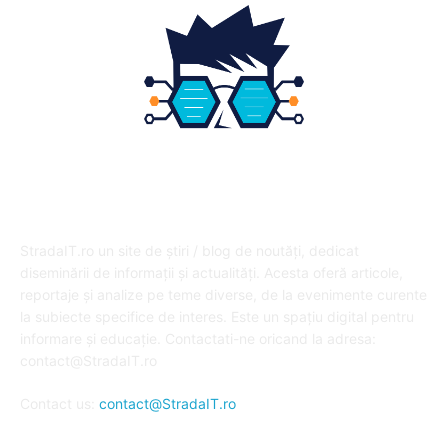
DESPRE NOI
StradaIT.ro un site de știri / blog de noutăți, dedicat
diseminării de informații și actualități. Acesta oferă articole,
reportaje și analize pe teme diverse, de la evenimente curente
la subiecte specifice de interes. Este un spațiu digital pentru
informare și educație. Contactati-ne oricand la adresa:
contact@StradaIT.ro
Contact us:
contact@StradaIT.ro