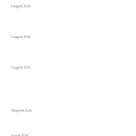
5 august 2026
Școlile optează pentru MacBook Neo în locul Chromebook-
urilor
5 august 2026
Wolt lansează opțiunea de Plăți Împărțite pentru comenzile
de grup în România
5 august 2026
Stiri populare
Vânzările de telefoane inteligente scad în China, însă Apple
își extinde cota de piață. Care este producătorul care
furnizează cele mai multe unități în...
18 aprilie 2026
TAROM consacră un Boeing 737 MAX „Mircea Lucescu”
3 iunie 2026