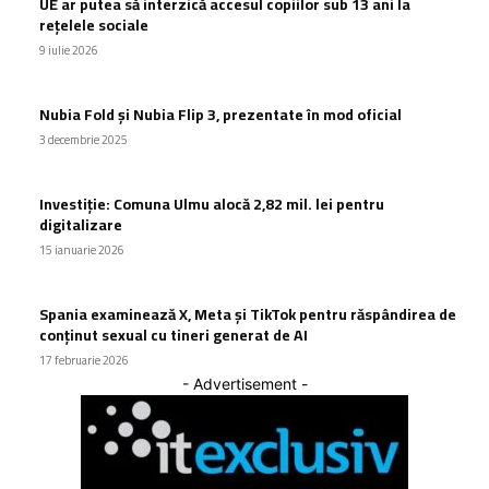
UE ar putea să interzică accesul copiilor sub 13 ani la
rețelele sociale
9 iulie 2026
Nubia Fold și Nubia Flip 3, prezentate în mod oficial
3 decembrie 2025
Investiție: Comuna Ulmu alocă 2,82 mil. lei pentru
digitalizare
15 ianuarie 2026
Spania examinează X, Meta și TikTok pentru răspândirea de
conținut sexual cu tineri generat de AI
17 februarie 2026
- Advertisement -