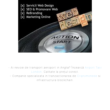
- Ai nevoie de transport aeroport in Anglia? Încearcă
Airport Taxi
London
. Calitate la prețul corect.
- Companie specializata in tranzactionarea de
Criptomonede
si
infrastructura blockchain.
Ultimele postari:
Huawei a lansat o baterie externă de 12.000 mAh