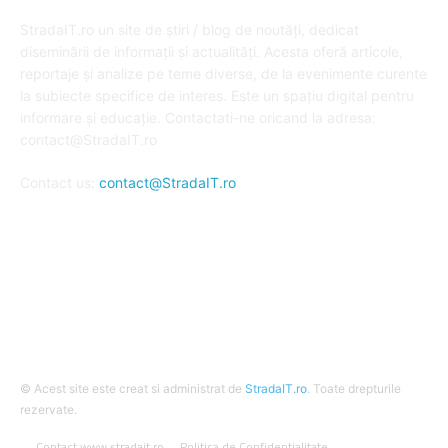
DESPRE NOI
StradaIT.ro un site de știri / blog de noutăți, dedicat
diseminării de informații și actualități. Acesta oferă articole,
reportaje și analize pe teme diverse, de la evenimente curente
la subiecte specifice de interes. Este un spațiu digital pentru
informare și educație. Contactati-ne oricand la adresa:
contact@StradaIT.ro
Contact us:
contact@StradaIT.ro
URMARESTE-NE
© Acest site este creat si administrat de
StradaIT.ro
. Toate drepturile
rezervate.
Contact www.stradait.ro
Politica de Confidentialitate