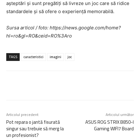
așteptări și sunt pregătiți să livreze un joc care să ridice
standardele și să ofere o experiență memorabilă.
Sursa articol / foto: https://news.google.com/home?
hl=ro&gl=RO&ceid=RO%3Aro
TAGS
caracteristici
imagini
joc
Articolul precedent
Articolul următor
Pot repara o jantă fisurată
ASUS ROG STRIX B850-I
singur sau trebuie să merg la
Gaming WIFI7 Board
un profesionist?