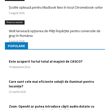
Școlile optează pentru MacBook Neo în locul Chromebook-urilor
5 august 2026
Diverse noutati
Wolt lansează opțiunea de Plăți Împărțite pentru comenzile de
grup în România
5 august 2026
POPULARE
Este acoperit furtul total al mașinii de CASCO?
19 decembrie 2024
Care sunt cele mai eficiente soluții de iluminat pentru
locuințe?
22 martie 2026
Zvon: OpenAI ar putea introduce căști audio dotate cu