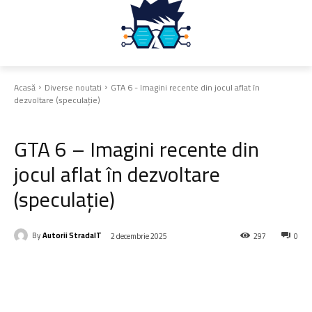
Acasă
Diverse noutati
GTA 6 - Imagini recente din jocul aflat în
dezvoltare (speculație)
Diverse noutati
GTA 6 – Imagini recente din
jocul aflat în dezvoltare
(speculație)
By
Autorii StradaIT
2 decembrie 2025
297
0