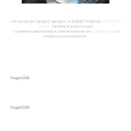
- Ai nevoie de transport aeroport in Anglia? Încearcă
Airport Taxi
London
. Calitate la prețul corect.
- Companie specializata in tranzactionarea de
Criptomonede
si
infrastructura blockchain.
Ultimele postari:
Huawei a lansat o baterie externă de 12.000 mAh
5 august 2026
Școlile optează pentru MacBook Neo în locul Chromebook-
urilor
5 august 2026
Wolt lansează opțiunea de Plăți Împărțite pentru comenzile
de grup în România