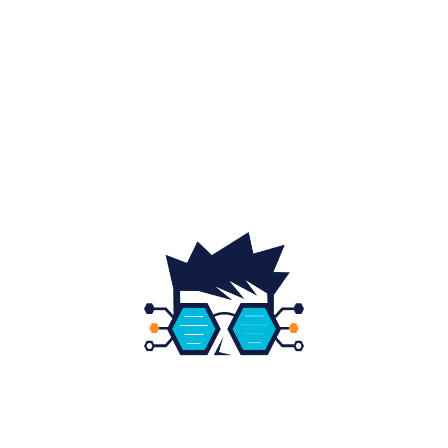
Auto
20
Home & Deco
19
Gradina si exterior
16
Fashion
14
Educatie
12