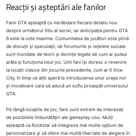
Reacții și așteptări ale fanilor
Fanii GTA așteaptă cu nerăbdare fiecare detaliu nou
despre următorul titlu al seriei, iar anticipația pentru GTA
6 este la cote maxime. Comunitatea de jucători este plină
de discuții și speculații, iar forumurile și rețelele sociale
sunt inundate de teorii și dorințe legate de cum ar putea
arăta și funcționa noul joc. Unii fani își doresc o revenire
la locații clasice din jocurile precedente, cum ar fi Vice
City, în timp ce alții speră la introducerea unor orașe noi
și inovatoare care să aducă un suflu proaspăt universului
GTA.
Pe lângă locațiile de joc, fanii sunt extrem de interesați
de posibilele îmbunătățiri ale gameplay-ului. Mulți
așteaptă ca Rockstar să integreze mai multe opțiuni de
personalizare și să ofere mai multă libertate de alegere în