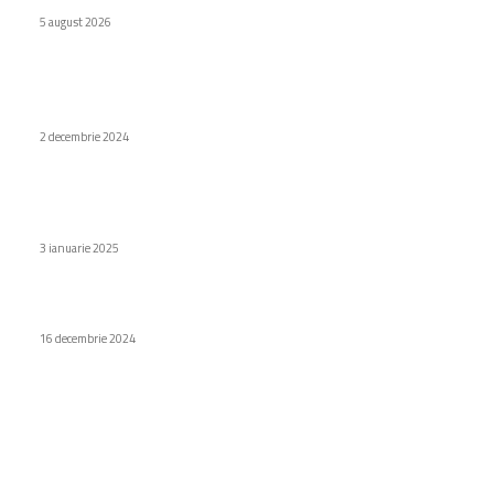
5 august 2026
Stiri populare
Despre tricoul marinăresc. Istorie, stil și versatilitate
2 decembrie 2024
Trebuie să-mi schimb implanturile mamare după un anumit
timp?
3 ianuarie 2025
Ce telefon are cea mai bună rezoluție a ecranului?
16 decembrie 2024
Categorii
Diverse noutati
1148
Afaceri si industrii
48
Sănătate / Hobby
21