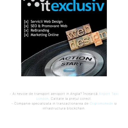
- Ai nevoie de transport aeroport in Anglia? Încearcă
Airport Taxi
London
. Calitate la prețul corect.
- Companie specializata in tranzactionarea de
Criptomonede
si
infrastructura blockchain.
Ultimele postari: