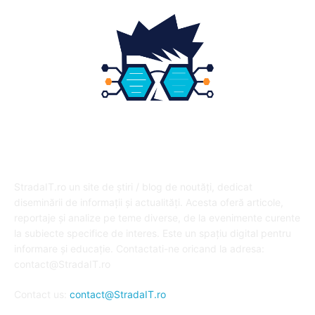
DESPRE NOI
StradaIT.ro un site de știri / blog de noutăți, dedicat
diseminării de informații și actualități. Acesta oferă articole,
reportaje și analize pe teme diverse, de la evenimente curente
la subiecte specifice de interes. Este un spațiu digital pentru
informare și educație. Contactati-ne oricand la adresa:
contact@StradaIT.ro
Contact us:
contact@StradaIT.ro