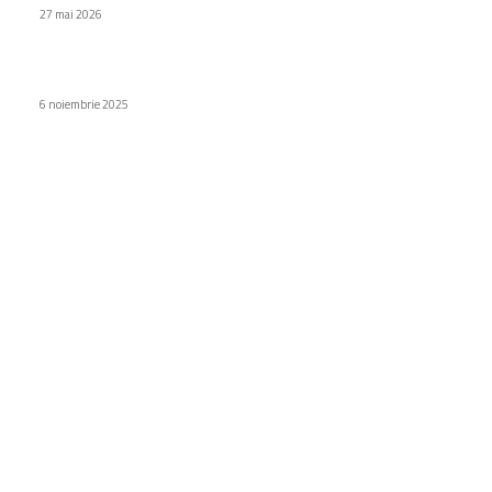
27 mai 2026
Motorola a dezvăluit telefonul Edge 70: care este costul?
6 noiembrie 2025
Categorii
Diverse noutati
1159
Afaceri si industrii
48
Sănătate / Hobby
21
Auto
20
Home & Deco
19
Gradina si exterior
16
Fashion
14
Educatie
12