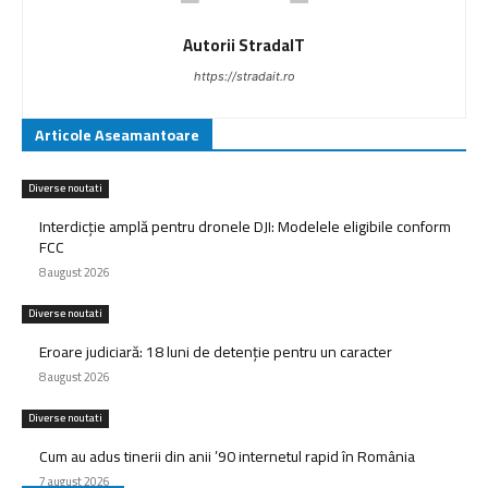
Autorii StradaIT
https://stradait.ro
Articole Aseamantoare
Diverse noutati
Interdicție amplă pentru dronele DJI: Modelele eligibile conform
FCC
8 august 2026
Diverse noutati
Eroare judiciară: 18 luni de detenție pentru un caracter
8 august 2026
Diverse noutati
Cum au adus tinerii din anii ’90 internetul rapid în România
7 august 2026