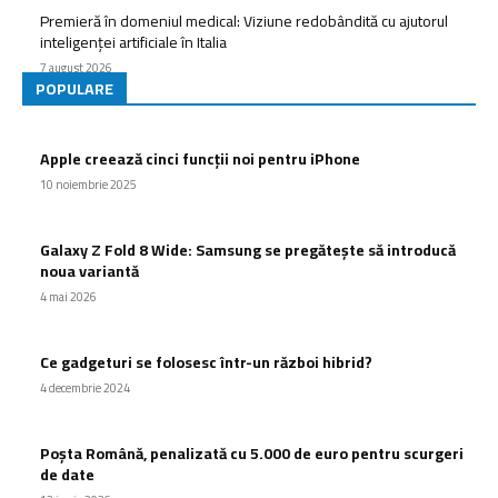
Premieră în domeniul medical: Viziune redobândită cu ajutorul
inteligenței artificiale în Italia
7 august 2026
POPULARE
Apple creează cinci funcții noi pentru iPhone
10 noiembrie 2025
Galaxy Z Fold 8 Wide: Samsung se pregătește să introducă
noua variantă
4 mai 2026
Ce gadgeturi se folosesc într-un război hibrid?
4 decembrie 2024
Poșta Română, penalizată cu 5.000 de euro pentru scurgeri
de date