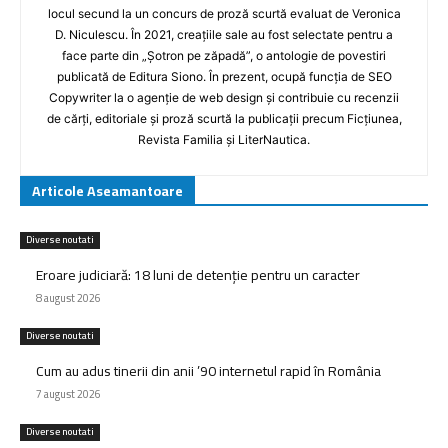
locul secund la un concurs de proză scurtă evaluat de Veronica
D. Niculescu. În 2021, creațiile sale au fost selectate pentru a
face parte din „Șotron pe zăpadă”, o antologie de povestiri
publicată de Editura Siono. În prezent, ocupă funcția de SEO
Copywriter la o agenție de web design și contribuie cu recenzii
de cărți, editoriale și proză scurtă la publicații precum Ficțiunea,
Revista Familia și LiterNautica.
Articole Aseamantoare
Diverse noutati
Eroare judiciară: 18 luni de detenție pentru un caracter
8 august 2026
Diverse noutati
Cum au adus tinerii din anii ’90 internetul rapid în România
7 august 2026
Diverse noutati