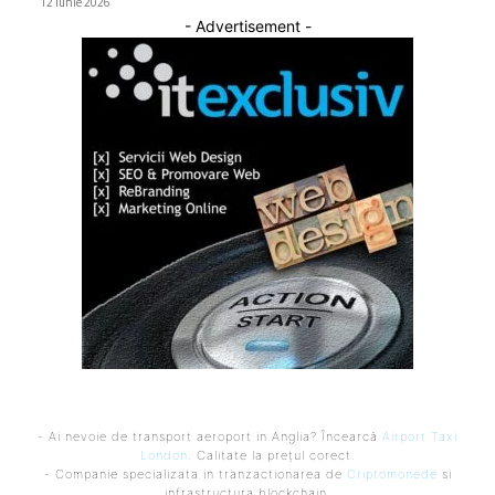
12 iunie 2026
- Advertisement -
- Ai nevoie de transport aeroport in Anglia? Încearcă
Airport Taxi
London
. Calitate la prețul corect.
- Companie specializata in tranzactionarea de
Criptomonede
si
infrastructura blockchain.