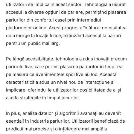
utilizatorii se implică în acest sector. Tehnologia a ușurat
accesul la diverse opțiuni de pariere, permițând plasarea
pariurilor din confortul casei prin intermediul
platformelor online. Acest progres a înlăturat necesitatea
de a merge la locații fizice, extinzând accesul la pariuri
pentru un public mai larg.
Pe lângă accesibilitate, tehnologia a adus inovații precum
pariurile live, care permit plasarea pariurilor în timp real
pe măsură ce evenimentele sportive au loc. Această
caracteristică a adus un nivel nou de interacțiune și
implicare, oferindu-le utilizatorilor posibilitatea de a-și
ajusta strategiile în timpul jocurilor.
În plus, analiza datelor și algoritmii avansați au devenit
esențiali în industria pariurilor. Utilizatorii beneficiază de
predicții mai precise și o înțelegere mai amplă a