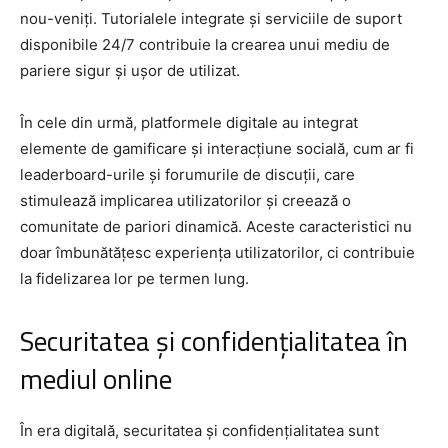
nou-veniți. Tutorialele integrate și serviciile de suport
disponibile 24/7 contribuie la crearea unui mediu de
pariere sigur și ușor de utilizat.
În cele din urmă, platformele digitale au integrat
elemente de gamificare și interacțiune socială, cum ar fi
leaderboard-urile și forumurile de discuții, care
stimulează implicarea utilizatorilor și creează o
comunitate de pariori dinamică. Aceste caracteristici nu
doar îmbunătățesc experiența utilizatorilor, ci contribuie
la fidelizarea lor pe termen lung.
Securitatea și confidențialitatea în
mediul online
În era digitală, securitatea și confidențialitatea sunt