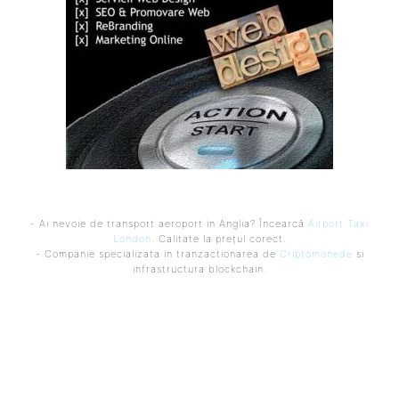
- Ai nevoie de transport aeroport in Anglia? Încearcă
Airport Taxi
London
. Calitate la prețul corect.
- Companie specializata in tranzactionarea de
Criptomonede
si
infrastructura blockchain.
Ultimele postari:
Naspers cumpără în totalitate eMAG. Iulian Stanciu își cedă
acțiunile.