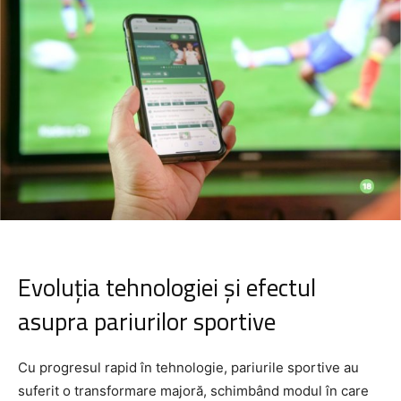
Evoluția tehnologiei și efectul
asupra pariurilor sportive
Cu progresul rapid în tehnologie, pariurile sportive au
suferit o transformare majoră, schimbând modul în care