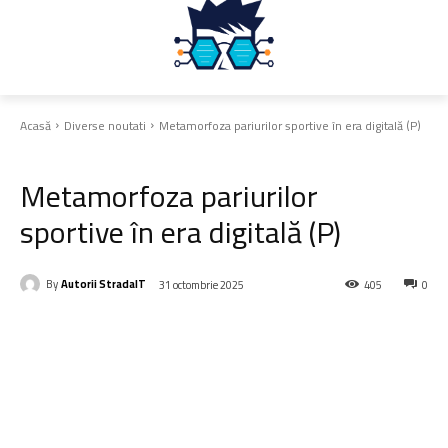
Acasă
Diverse noutati
Metamorfoza pariurilor sportive în era digitală (P)
Diverse noutati
Metamorfoza pariurilor
sportive în era digitală (P)
By
Autorii StradaIT
31 octombrie 2025
405
0