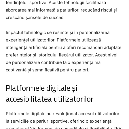
tendințelor sportive. Aceste tehnologii facilitează
abordarea mai informată a pariurilor, reducând riscul și
crescând șansele de succes.
Impactul tehnologic se resimte și în personalizarea
experienței utilizatorilor. Platformele utilizează
inteligența artificială pentru a oferi recomandări adaptate
preferințelor și istoricului fiecărui utilizator. Acest nivel
de personalizare contribuie la o experiență mai
captivantă și semnificativă pentru pariori.
Platformele digitale și
accesibilitatea utilizatorilor
Platformele digitale au revoluționat accesul utilizatorilor
la serviciile de pariuri sportive, oferind o experiență
excepțională în termeni de comoditate și flexibilitate. Prin