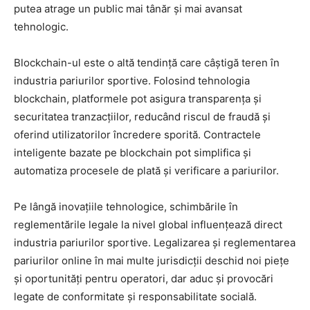
putea atrage un public mai tânăr și mai avansat
tehnologic.
Blockchain-ul este o altă tendință care câștigă teren în
industria pariurilor sportive. Folosind tehnologia
blockchain, platformele pot asigura transparența și
securitatea tranzacțiilor, reducând riscul de fraudă și
oferind utilizatorilor încredere sporită. Contractele
inteligente bazate pe blockchain pot simplifica și
automatiza procesele de plată și verificare a pariurilor.
Pe lângă inovațiile tehnologice, schimbările în
reglementările legale la nivel global influențează direct
industria pariurilor sportive. Legalizarea și reglementarea
pariurilor online în mai multe jurisdicții deschid noi piețe
și oportunități pentru operatori, dar aduc și provocări
legate de conformitate și responsabilitate socială.