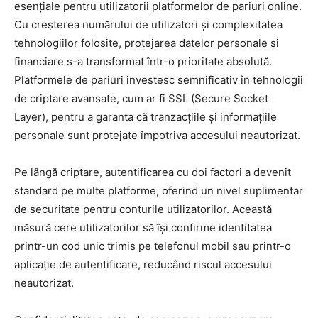
esențiale pentru utilizatorii platformelor de pariuri online.
Cu creșterea numărului de utilizatori și complexitatea
tehnologiilor folosite, protejarea datelor personale și
financiare s-a transformat într-o prioritate absolută.
Platformele de pariuri investesc semnificativ în tehnologii
de criptare avansate, cum ar fi SSL (Secure Socket
Layer), pentru a garanta că tranzacțiile și informațiile
personale sunt protejate împotriva accesului neautorizat.
Pe lângă criptare, autentificarea cu doi factori a devenit
standard pe multe platforme, oferind un nivel suplimentar
de securitate pentru conturile utilizatorilor. Această
măsură cere utilizatorilor să își confirme identitatea
printr-un cod unic trimis pe telefonul mobil sau printr-o
aplicație de autentificare, reducând riscul accesului
neautorizat.