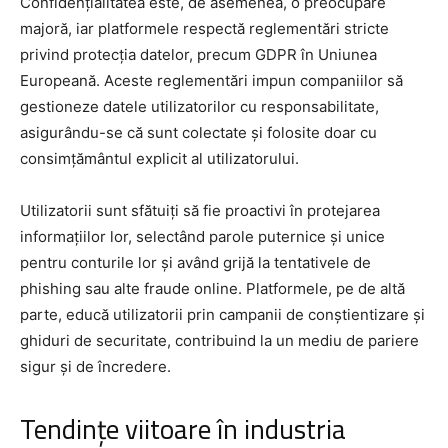
Confidențialitatea este, de asemenea, o preocupare
majoră, iar platformele respectă reglementări stricte
privind protecția datelor, precum GDPR în Uniunea
Europeană. Aceste reglementări impun companiilor să
gestioneze datele utilizatorilor cu responsabilitate,
asigurându-se că sunt colectate și folosite doar cu
consimțământul explicit al utilizatorului.
Utilizatorii sunt sfătuiți să fie proactivi în protejarea
informațiilor lor, selectând parole puternice și unice
pentru conturile lor și având grijă la tentativele de
phishing sau alte fraude online. Platformele, pe de altă
parte, educă utilizatorii prin campanii de conștientizare și
ghiduri de securitate, contribuind la un mediu de pariere
sigur și de încredere.
Tendințe viitoare în industria