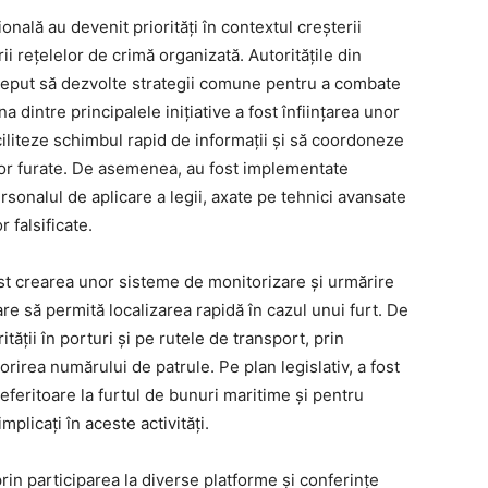
nală au devenit priorități în contextul creșterii
ii rețelelor de crimă organizată. Autoritățile din
nceput să dezvolte strategii comune pentru a combate
 dintre principalele inițiative a fost înființarea unor
ciliteze schimbul rapid de informații și să coordoneze
ilor furate. De asemenea, au fost implementate
onalul de aplicare a legii, axate pe tehnici avansate
 falsificate.
ost crearea unor sisteme de monitorizare și urmărire
e să permită localizarea rapidă în cazul unui furt. De
ății în porturi și pe rutele de transport, prin
irea numărului de patrule. Pe plan legislativ, a fost
referitoare la furtul de bunuri maritime și pentru
mplicați în aceste activități.
rin participarea la diverse platforme și conferințe