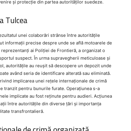
enire și protecție din partea autorităților suedeze.
la Tulcea
zultatul unei colaborări strânse între autoritățile
ut informații precise despre unde se află motoarele de
 reprezentanți ai Poliției de Frontieră, a organizat o
sportul suspect. În urma supravegherii meticuloase și
rol, autoritățile au reușit să descopere un depozit unde
te având seria de identificare alterată sau eliminată.
rivind implicarea unei rețele internaționale de crimă
e tranzit pentru bunurile furate. Operațiunea s-a
nele implicate au fost reținute pentru audieri. Acțiunea
ii între autoritățile din diverse țări și importanța
itate transfrontalieră.
aționale de crimă organizată