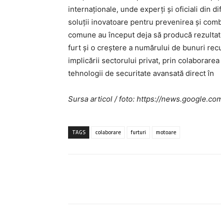
internaționale, unde experți și oficiali din d
soluții inovatoare pentru prevenirea și comb
comune au început deja să producă rezultate
furt și o creștere a numărului de bunuri re
implicării sectorului privat, prin colaborar
tehnologii de securitate avansată direct în
Sursa articol / foto: https://news.googl
TAGS
colaborare
furturi
motoare
Acțiune