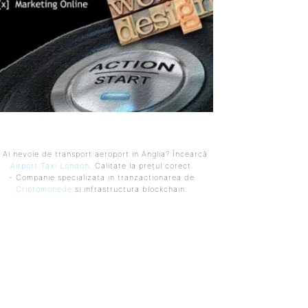
 Ai nevoie de transport aeroport in Anglia? Încearcă
Airport Taxi London
. Calitate la prețul corect.
- Companie specializata in tranzactionarea de
Criptomonede
si infrastructura blockchain.