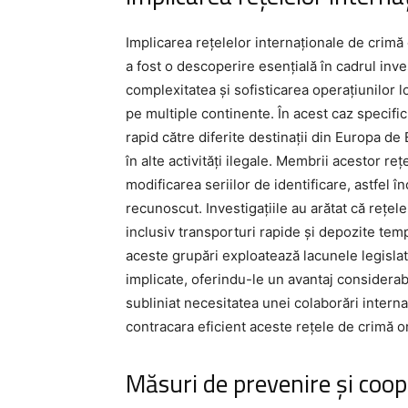
Implicarea rețelelor internaționale de crimă
a fost o descoperire esențială în cadrul inv
complexitatea și sofisticarea operațiunilor lo
pe multiple continente. În acest caz specifi
rapid către diferite destinații din Europa de 
în alte activități ilegale. Membrii acestor re
modificarea seriilor de identificare, astfel 
recunoscut. Investigațiile au arătat că rețel
inclusiv transporturi rapide și depozite te
aceste grupări exploatează lacunele legislati
implicate, oferindu-le un avantaj considerabil
subliniat necesitatea unei colaborări intern
contracara eficient aceste rețele de crimă o
Măsuri de prevenire și coop