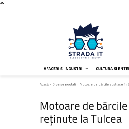
C
vineri, august 7, 2026
Politica de
28.6
București
AFACERI SI INDUSTRII
CULTURA SI ENT
Acasă
Diverse noutati
Motoare de bărcile sustrase în S
Diverse noutati
Motoare de bărcile
reținute la Tulcea