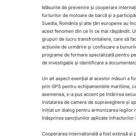
Măsurile de prevenire și cooperare internațio
furturilor de motoare de barcă și a participăr
Suedia, România și alte țări europene au î
acest fenomen din ce în ce mai răspândit. Una
grupuri de lucru transfrontaliere, care să fa
acțiunile de urmărire și confiscare a bunur
programe de formare specializată pentru pers
de investigație și identificare a documentelor
Un alt aspect esențial al acestor măsuri a f
prin GPS pentru echipamentele maritime, car
asemenea, s-a pus accent pe întărirea securit
instalarea de camere de supraveghere și spor
inițiat un dialog pentru armonizarea legilor 
înăsprirea sancțiunilor aplicate infractorilor i
Cooperarea internațională a fost extinsă și p