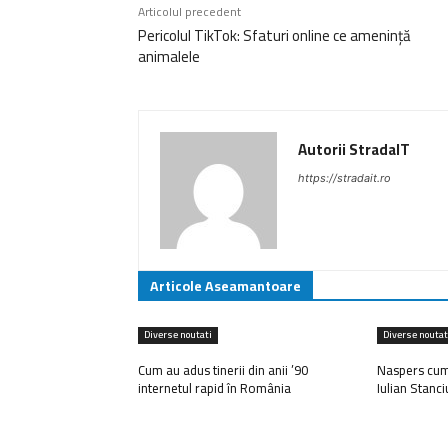
Articolul precedent
Pericolul TikTok: Sfaturi online ce amenință
animalele
Autorii StradaIT
https://stradait.ro
Articole Aseamantoare
Diverse noutati
Diverse noutat
Cum au adus tinerii din anii ’90
Naspers cump
internetul rapid în România
Iulian Stanci