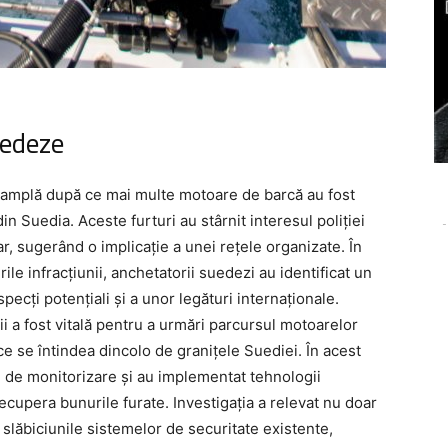
uedeze
ie amplă după ce mai multe motoare de barcă au fost
din Suedia. Aceste furturi au stârnit interesul poliției
-
ar, sugerând o implicație a unei rețele organizate. În
le infracțiunii, anchetatorii suedezi au identificat un
ecți potențiali și a unor legături internaționale.
ii a fost vitală pentru a urmări parcursul motoarelor
 ce se întindea dincolo de granițele Suediei. În acest
ile de monitorizare și au implementat tehnologii
ecupera bunurile furate. Investigația a relevat nu doar
 slăbiciunile sistemelor de securitate existente,