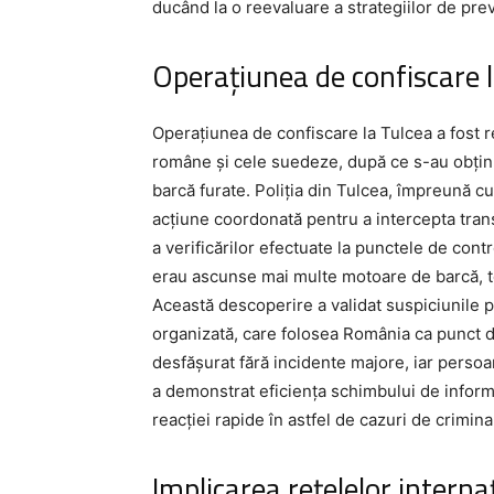
ducând la o reevaluare a strategiilor de prev
Operațiunea de confiscare 
Operațiunea de confiscare la Tulcea a fost re
române și cele suedeze, după ce s-au obțin
barcă furate. Poliția din Tulcea, împreună cu
acțiune coordonată pentru a intercepta tran
a verificărilor efectuate la punctele de cont
erau ascunse mai multe motoare de barcă, toa
Această descoperire a validat suspiciunile p
organizată, care folosea România ca punct d
desfășurat fără incidente majore, iar persoa
a demonstrat eficiența schimbului de informaț
reacției rapide în astfel de cazuri de criminal
Implicarea rețelelor intern