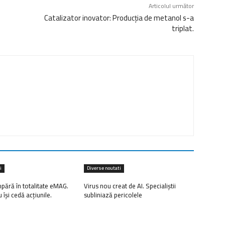
Articolul următor
Catalizator inovator: Producția de metanol s-a
triplat.
i
Diverse noutati
ără în totalitate eMAG.
Virus nou creat de AI. Specialiștii
u își cedă acțiunile.
subliniază pericolele