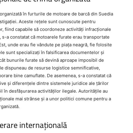
 organizată în furturile de motoare de barcă din Suedia
estigației. Aceste rețele sunt cunoscute pentru
r, fiind capabile să coordoneze activități infracționale
c, s-a constatat că motoarele furate erau transportate
Est, unde erau fie vândute pe piața neagră, fie folosite
țele sunt specializați în falsificarea documentelor și
încât bunurile furate să devină aproape imposibil de
ele dispuneau de resurse logistice semnificative,
mporare bine camuflate. De asemenea, s-a constatat că
ve și diferențele dintre sistemele juridice ale țărilor
 în desfășurarea activităților ilegale. Autoritățile au
aționale mai strânse și a unor politici comune pentru a
rganizată.
erare internațională