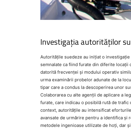
Investigația autorităților s
Autoritățile suedeze au inițiat o investigaț
semnalate ca fiind furate din diferite locații 
datorită frecvenței și modului operativ simil
urma examinării probelor adunate de la locuri
tipar care a condus la descoperirea unor susp
Colaborarea cu alte agenții de aplicare a leg
furate, care indicau o posibilă rută de trafic
context, autoritățile au intensificat efortur
avansate de urmărire pentru a identifica și r
metodele ingenioase utilizate de hoți, dar și