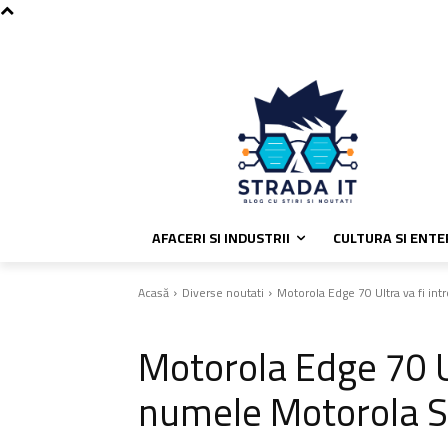
C
vineri, august 7, 2026
Politica de
28.6
București
AFACERI SI INDUSTRII
CULTURA SI ENT
Acasă
Diverse noutati
Motorola Edge 70 Ultra va fi in
Diverse noutati
Motorola Edge 70 Ul
numele Motorola S