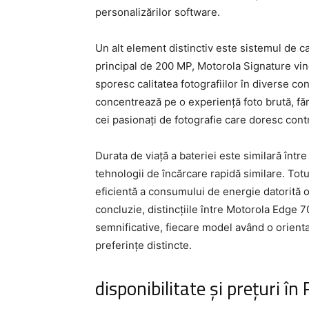
personalizărilor software.
Un alt element distinctiv este sistemul de
principal de 200 MP, Motorola Signature vine 
sporesc calitatea fotografiilor în diverse co
concentrează pe o experiență foto brută, fără
cei pasionați de fotografie care doresc contr
Durata de viață a bateriei este similară înt
tehnologii de încărcare rapidă similare. Tot
eficientă a consumului de energie datorită o
concluzie, distincțiile între Motorola Edge 7
semnificative, fiecare model având o orienta
preferințe distincte.
disponibilitate și prețuri î