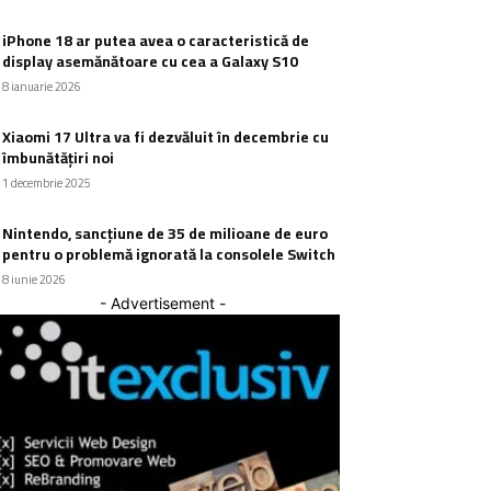
iPhone 18 ar putea avea o caracteristică de
display asemănătoare cu cea a Galaxy S10
8 ianuarie 2026
Xiaomi 17 Ultra va fi dezvăluit în decembrie cu
îmbunătățiri noi
1 decembrie 2025
Nintendo, sancțiune de 35 de milioane de euro
pentru o problemă ignorată la consolele Switch
8 iunie 2026
- Advertisement -