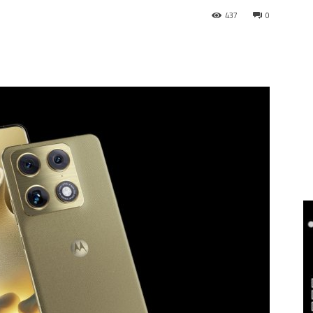
437
0