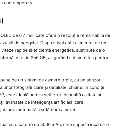
ței contemporary.
ui
OLED de 6.7 inci, care oferă o rezoluție remarcabilă de
izuală de neegalat. Dispozitivul este alimentat de un
iteze rapide și eficiență energetică, susținute de o
nternă este de 256 GB, asigurând suficient loc pentru
ispune de un sistem de camere triple, cu un senzor
nor fotografii clare și detaliate, chiar și în condiții
, este ideală pentru selfie-uri de înaltă calitate și
ții avansate de inteligență artificială, care
ajustarea automată a setărilor camerei.
chipat cu o baterie de 5000 mAh, care suportă încărcare