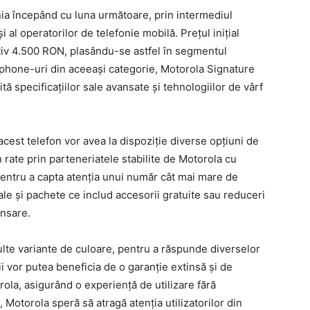
nia începând cu luna următoare, prin intermediul
i al operatorilor de telefonie mobilă. Prețul inițial
tiv 4.500 RON, plasându-se astfel în segmentul
tphone-uri din aceeași categorie, Motorola Signature
ită specificațiilor sale avansate și tehnologiilor de vârf
acest telefon vor avea la dispoziție diverse opțiuni de
n rate prin parteneriatele stabilite de Motorola cu
pentru a capta atenția unui număr cât mai mare de
le și pachete ce includ accesorii gratuite sau reduceri
ansare.
ulte variante de culoare, pentru a răspunde diverselor
ii vor putea beneficia de o garanție extinsă și de
rola, asigurând o experiență de utilizare fără
, Motorola speră să atragă atenția utilizatorilor din