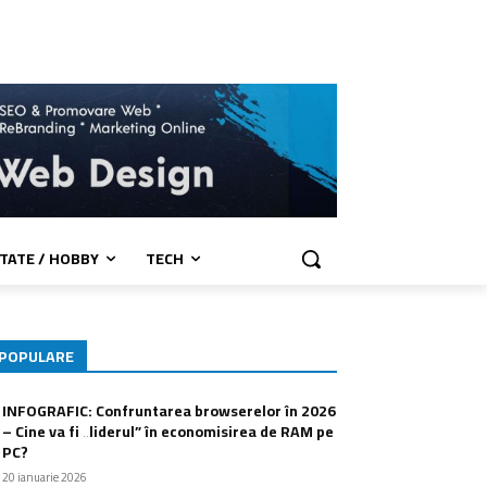
TATE / HOBBY
TECH
POPULARE
INFOGRAFIC: Confruntarea browserelor în 2026
– Cine va fi „liderul” în economisirea de RAM pe
PC?
20 ianuarie 2026