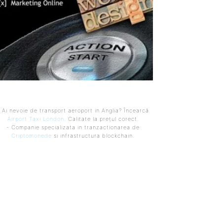
 Ai nevoie de transport aeroport in Anglia? Încearcă
Airport Taxi London
. Calitate la prețul corect.
- Companie specializata in tranzactionarea de
Criptomonede
si infrastructura blockchain.