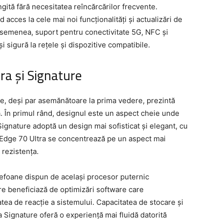
gită fără necesitatea reîncărcărilor frecvente.
acces la cele mai noi funcționalități și actualizări de
asemenea, suport pentru conectivitate 5G, NFC și
i sigură la rețele și dispozitive compatibile.
tra și Signature
e, deși par asemănătoare la prima vedere, prezintă
ză. În primul rând, designul este un aspect cheie unde
gnature adoptă un design mai sofisticat și elegant, cu
ce Edge 70 Ultra se concentrează pe un aspect mai
 rezistența.
lefoane dispun de același procesor puternic
e beneficiază de optimizări software care
atea de reacție a sistemului. Capacitatea de stocare și
 Signature oferă o experiență mai fluidă datorită