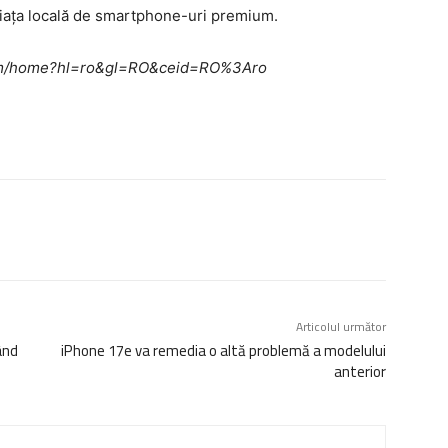
piața locală de smartphone-uri premium.
e.com/home?hl=ro&gl=RO&ceid=RO%3Aro
Articolul următor
ând
iPhone 17e va remedia o altă problemă a modelului
anterior