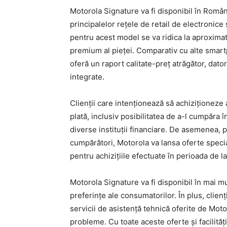
Motorola Signature va fi disponibil în Româ
principalelor rețele de retail de electronice ș
pentru acest model se va ridica la aproxima
premium al pieței. Comparativ cu alte smar
oferă un raport calitate-preț atrăgător, dator
integrate.
Clienții care intenționează să achiziționeze 
plată, inclusiv posibilitatea de a-l cumpăra î
diverse instituții financiare. De asemenea, 
cumpărători, Motorola va lansa oferte specia
pentru achizițiile efectuate în perioada de l
Motorola Signature va fi disponibil în mai m
preferințe ale consumatorilor. În plus, clienț
servicii de asistență tehnică oferite de Moto
probleme. Cu toate aceste oferte și facilități