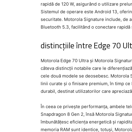
rapidă de 120 W, asigurând o utilizare prelun
Sistemul de operare este Android 13, oferind 
securitate. Motorola Signature include, de 
Bluetooth 5.3, facilitând o conectare rapidă ș
distincțiile între Edge 70 Ul
Motorola Edge 70 Ultra și Motorola Signatur
câteva distincții notabile care le diferenția
cele două modele se deosebesc. Motorola Si
linii curate și o finisare premium, în timp 
durabil, destinat utilizatorilor care apreciază
În ceea ce privește performanța, ambele te
Snapdragon 8 Gen 2, însă Motorola Signatur
îmbunătățesc eficiența energetică și rapidit
memoria RAM sunt identice, totuși, Motorola