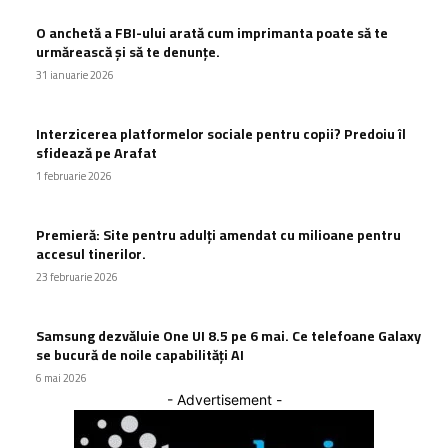
O anchetă a FBI-ului arată cum imprimanta poate să te
urmărească și să te denunțe.
31 ianuarie 2026
Interzicerea platformelor sociale pentru copii? Predoiu îl
sfidează pe Arafat
1 februarie 2026
Premieră: Site pentru adulți amendat cu milioane pentru
accesul tinerilor.
23 februarie 2026
Samsung dezvăluie One UI 8.5 pe 6 mai. Ce telefoane Galaxy
se bucură de noile capabilități AI
6 mai 2026
- Advertisement -