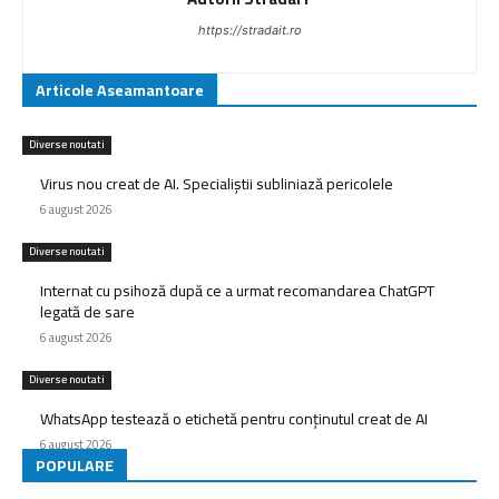
https://stradait.ro
Articole Aseamantoare
Diverse noutati
Virus nou creat de AI. Specialiștii subliniază pericolele
6 august 2026
Diverse noutati
Internat cu psihoză după ce a urmat recomandarea ChatGPT
legată de sare
6 august 2026
Diverse noutati
WhatsApp testează o etichetă pentru conținutul creat de AI
6 august 2026
POPULARE