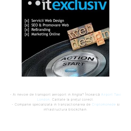
- Ai nevoie de transport aeroport in Anglia? Încearcă
Airport Taxi
London
. Calitate la prețul corect.
- Companie specializata in tranzactionarea de
Criptomonede
si
infrastructura blockchain.
Ultimele postari: