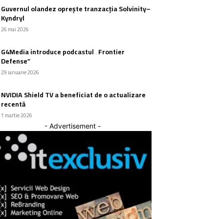
Guvernul olandez oprește tranzacția Solvinity–
Kyndryl
26 mai 2026
G4Media introduce podcastul „Frontier
Defense”
29 ianuarie 2026
NVIDIA Shield TV a beneficiat de o actualizare
recentă
1 martie 2026
- Advertisement -