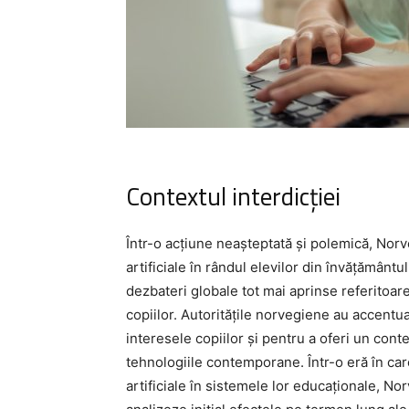
Contextul interdicției
Într-o acțiune neașteptată și polemică, Norve
artificiale în rândul elevilor din învățământ
dezbateri globale tot mai aprinse referitoare
copiilor. Autoritățile norvegiene au accentu
interesele copiilor și pentru a oferi un cont
tehnologiile contemporane. Într-o eră în car
artificiale în sistemele lor educaționale, N