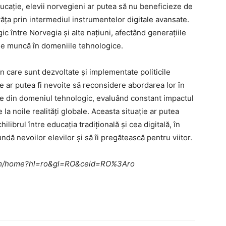
ucație, elevii norvegieni ar putea să nu beneficieze de
văța prin intermediul instrumentelor digitale avansate.
c între Norvegia și alte națiuni, afectând generațiile
 de muncă în domeniile tehnologice.
 în care sunt dezvoltate și implementate politicile
ne ar putea fi nevoite să reconsidere abordarea lor în
pide din domeniul tehnologic, evaluând constant impactul
 la noile realități globale. Aceasta situație ar putea
ilibrul între educația tradițională și cea digitală, în
ndă nevoilor elevilor și să îi pregătească pentru viitor.
e.com/home?hl=ro&gl=RO&ceid=RO%3Aro