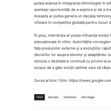
putea avansa în integrarea tehnologiei în ed
aceleași oportunități de a explora și de a în
Aceasta ar putea genera un decalaj tehnologi
viitoare în competiția globală pentru locuri
În plus, interdicția ar putea influența modul
educaționale în viitor. Autoritățile norvegie
fața presiunilor externe și a evoluțiilor ra
deciziilor lor asupra elevilor și adaptându-se
stimula o dezbatere continuă cu privire la ech
scopul de a găsi soluții optime care să răspu
Sursa articol / foto: https://news.googl
TAGS
educație
interdicție
tehnologie