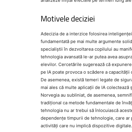
analizeze inițial efectele pe termen lung ale 
Motivele deciziei
Adecizia de a interzice folosirea inteligenței
fundamentată pe mai multe argumente solide.
specialiștii în dezvoltarea copilului au manif
tehnologia avansată le-ar putea avea asupra c
elevilor. Cercetările sugerează că expunerea 
pe IA poate provoca o scădere a capacității de
De asemenea, există temeri legate de siguran
mai ales că multe aplicații de IA colectează ș
Norvegia au subliniat, de asemenea, semnifica
tradițional ca metode fundamentale de învăț
tehnologia nu ar trebui să înlocuiască aces
dependențe timpurii de tehnologie, care ar p
activități care nu implică dispozitive digitale