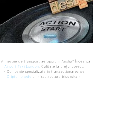
 Ai nevoie de transport aeroport in Anglia? Încearcă
Airport Taxi London
. Calitate la prețul corect.
- Companie specializata in tranzactionarea de
Criptomonede
si infrastructura blockchain.