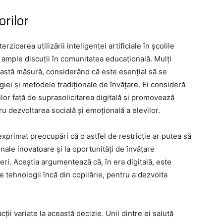
orilor
erzicerea utilizării inteligenței artificiale în școlile
 ample discuții în comunitatea educațională. Mulți
eastă măsură, considerând că este esențial să se
giei și metodele tradiționale de învățare. Ei consideră
piilor față de suprasolicitarea digitală și promovează
u dezvoltarea socială și emoțională a elevilor.
 exprimat preocupări că o astfel de restricție ar putea să
nale inovatoare și la oportunități de învățare
eri. Aceștia argumentează că, în era digitală, este
ile tehnologii încă din copilărie, pentru a dezvolta
ii variate la această decizie. Unii dintre ei salută