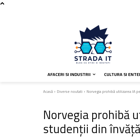
C
joi, august 6, 2026
Politica de coo
26.9
București
AFACERI SI INDUSTRII
CULTURA SI ENT
Acasă
Diverse noutati
Norvegia prohibă utilizarea IA p
Diverse noutati
Norvegia prohibă ut
studenții din învă