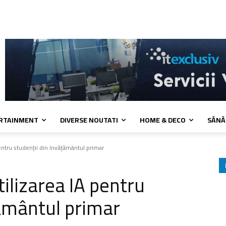
kies
Confidentialitate
Contact
ERTAINMENT
DIVERSE NOUTATI
HOME & DECO
SĂNĂ
entru studenții din învățământul primar
ilizarea IA pentru
țământul primar