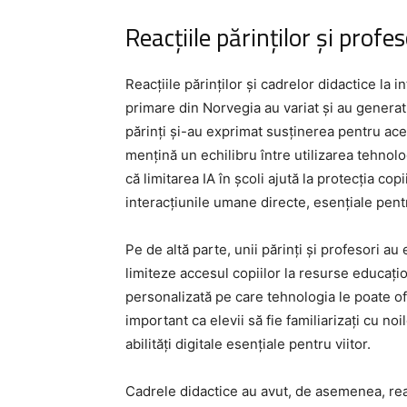
Reacțiile părinților și profes
Reacțiile părinților și cadrelor didactice la int
primare din Norvegia au variat și au generat
părinți și-au exprimat susținerea pentru ac
mențină un echilibru între utilizarea tehnolo
că limitarea IA în școli ajută la protecția co
interacțiunile umane directe, esențiale pentr
Pe de altă parte, unii părinți și profesori au
limiteze accesul copiilor la resurse educațio
personalizată pe care tehnologia le poate of
important ca elevii să fie familiarizați cu no
abilități digitale esențiale pentru viitor.
Cadrele didactice au avut, de asemenea, reacț