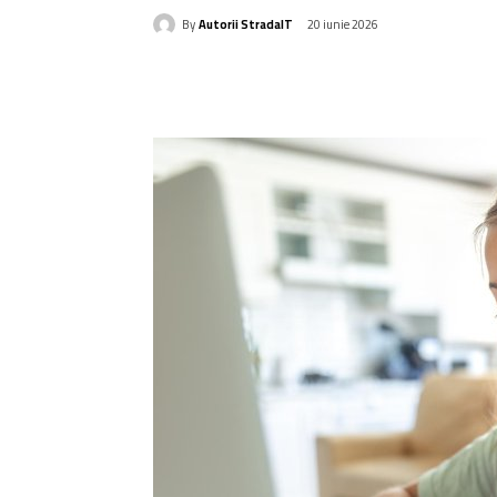
By
Autorii StradaIT
20 iunie 2026
Acțiune