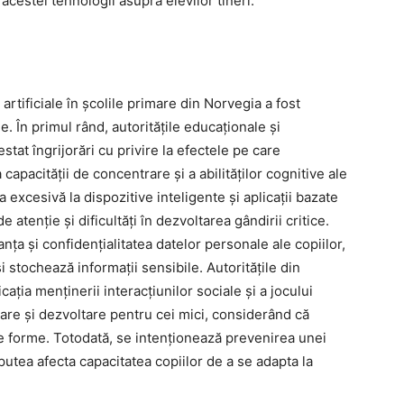
acestei tehnologii asupra elevilor tineri.
 artificiale în școlile primare din Norvegia a fost
 În primul rând, autoritățile educaționale și
estat îngrijorări cu privire la efectele pe care
apacității de concentrare și a abilităților cognitive ale
excesivă la dispozitive inteligente și aplicații bazate
 atenție și dificultăți în dezvoltarea gândirii critice.
ța și confidențialitatea datelor personale ale copiilor,
i stochează informații sensibile. Autoritățile din
ția menținerii interacțiunilor sociale și a jocului
are și dezvoltare pentru cei mici, considerând că
te forme. Totodată, se intenționează prevenirea unei
utea afecta capacitatea copiilor de a se adapta la
.