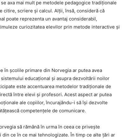
e a se axa mai mult pe metodele pedagogice tradiționale
citire, scriere și calcul. Alții, însă, consideră că
nal poate reprezenta un avantaj considerabil,
muleze curiozitatea elevilor prin metode interactive și
iale în școlile primare din Norvegia ar putea avea
sistemului educațional și asupra dezvoltării noilor
nticipate este accentuarea metodelor tradiționale de
rectă între elevi și profesori. Acest aspect ar putea
emoționale ale copiilor, încurajându-i să își dezvolte
unătățească competențele de comunicare.
 Norvegia să rămână în urma în ceea ce privește
 din ce în ce mai tehnologizate. În timp ce alte țări ar