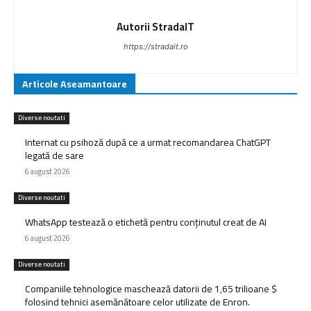
Autorii StradaIT
https://stradait.ro
Articole Aseamantoare
Diverse noutati
Internat cu psihoză după ce a urmat recomandarea ChatGPT
legată de sare
6 august 2026
Diverse noutati
WhatsApp testează o etichetă pentru conținutul creat de AI
6 august 2026
Diverse noutati
Companiile tehnologice maschează datorii de 1,65 trilioane $
folosind tehnici asemănătoare celor utilizate de Enron.