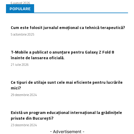
6 august 2026
POPULARE
Cum este folosit jurnalul emoțional ca tehnică terapeutică?
5 octombrie 2025
T-Mobile a publicat o anunțare pentru Galaxy Z Fold 8
înainte de lansarea oficială.
21 iulie 2026
Ce tipuri de utilaje sunt cele mai eficiente pentru lucrările
mici?
29 decembrie 2024
Există un program educațional internațional la grădinițele
private din București?
23 decembrie 2024
- Advertisement -