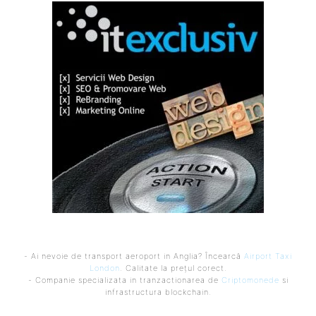
- Ai nevoie de transport aeroport in Anglia? Încearcă
Airport Taxi
London
. Calitate la prețul corect.
- Companie specializata in tranzactionarea de
Criptomonede
si
infrastructura blockchain.