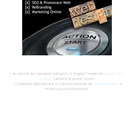
- Ai nevoie de transport aeroport in Anglia? Încearcă
Airport Taxi
London
. Calitate la prețul corect.
- Companie specializata in tranzactionarea de
Criptomonede
si
infrastructura blockchain.
Ultimele postari:
Internat cu psihoză după ce a urmat recomandarea ChatGPT
legată de sare