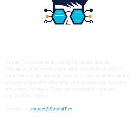
DESPRE NOI
StradaIT.ro un site de știri / blog de noutăți, dedicat
diseminării de informații și actualități. Acesta oferă articole,
reportaje și analize pe teme diverse, de la evenimente curente
la subiecte specifice de interes. Este un spațiu digital pentru
informare și educație. Contactati-ne oricand la adresa:
contact@StradaIT.ro
Contact us:
contact@StradaIT.ro
URMARESTE-NE