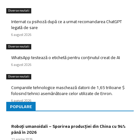
Diverse noutati
Internat cu psihoză după ce a urmat recomandarea ChatGPT
legată de sare
6 august 2026
Diverse noutati
WhatsApp testează o etichetă pentru conținutul creat de AI
6 august 2026
Diverse noutati
Companiile tehnologice maschează datorii de 1,65 trilioane $
folosind tehnici asemănătoare celor utilizate de Enron.
6 august 2026
POPULARE
Roboți umanoidali – Sporirea producției din China cu 94%
până în 2026
11 aprilie 2026