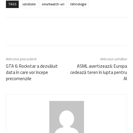
TAGS
sănătate
smartwatch-uri
tehnologie
Articolul precedent
Articolul următor
GTA 6: Rockstar a dezvăluit
ASML avertizează: Europa
data în care vor începe
cedează teren în lupta pentru
precomenzile
AI