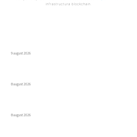
infrastructura blockchain.
Ultimele postari:
Defecțiuni semnificative ale vehiculor chinezești din Rusia
provocate de benzină
9 august 2026
Interdicție amplă pentru dronele DJI: Modelele eligibile
conform FCC
8 august 2026
Cascada de 137 cm care a fost dublura lui Matt Damon în
pelicula Odiseea
8 august 2026
Stiri populare