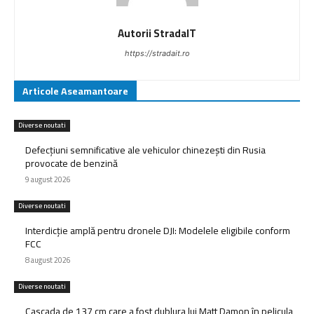
Autorii StradaIT
https://stradait.ro
Articole Aseamantoare
Diverse noutati
Defecțiuni semnificative ale vehiculor chinezești din Rusia
provocate de benzină
9 august 2026
Diverse noutati
Interdicție amplă pentru dronele DJI: Modelele eligibile conform
FCC
8 august 2026
Diverse noutati
Cascada de 137 cm care a fost dublura lui Matt Damon în pelicula