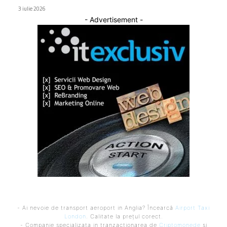
3 iulie 2026
- Advertisement -
- Ai nevoie de transport aeroport in Anglia? Încearcă
Airport Taxi
London
. Calitate la prețul corect.
- Companie specializata in tranzactionarea de
Criptomonede
si