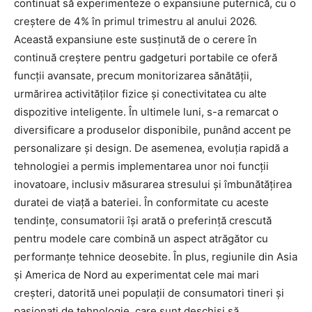
continuat să experimenteze o expansiune puternică, cu o
creștere de 4% în primul trimestru al anului 2026.
Această expansiune este susținută de o cerere în
continuă creștere pentru gadgeturi portabile ce oferă
funcții avansate, precum monitorizarea sănătății,
urmărirea activităților fizice și conectivitatea cu alte
dispozitive inteligente. În ultimele luni, s-a remarcat o
diversificare a produselor disponibile, punând accent pe
personalizare și design. De asemenea, evoluția rapidă a
tehnologiei a permis implementarea unor noi funcții
inovatoare, inclusiv măsurarea stresului și îmbunătățirea
duratei de viață a bateriei. În conformitate cu aceste
tendințe, consumatorii își arată o preferință crescută
pentru modele care combină un aspect atrăgător cu
performanțe tehnice deosebite. În plus, regiunile din Asia
și America de Nord au experimentat cele mai mari
creșteri, datorită unei populații de consumatori tineri și
pasionați de tehnologie, care sunt deschiși să