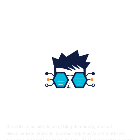
Fashion
14
Educatie
12
DESPRE NOI
StradaIT.ro un site de știri / blog de noutăți, dedicat
diseminării de informații și actualități. Acesta oferă articole,