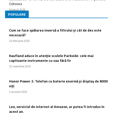
Odiseea
8 august 2026
POPULARE
Cum se face spălarea inversă a filtrului și cât de des este
necesară?
24 februarie 2026
Kaufland aduce în atenție sculele Parkside: cele mai
captivante instrumente cu sau fără fir
25 noiembrie 2025
Honor Power 2: Telefon cu baterie enormă și display de 8000
niți
5 ianuarie 2026
Leo, serviciul de internet al Amazon, ar putea fi introdus în
acest an.