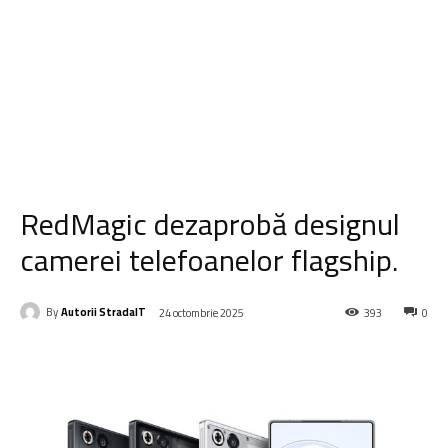
RedMagic dezaprobă designul
camerei telefoanelor flagship.
By
Autorii StradaIT
24 octombrie 2025
393
0