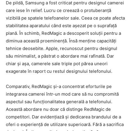
De pildă, Samsung a fost criticat pentru designul camerei
care iese în relief. Lucru ce creează o protuberanță
vizibilă pe spatele telefoanelor sale. Ceea ce poate afecta
stabilitatea aparatului când este așezat pe o suprafață
plană. În schimb, RedMagic a descoperit soluții pentru a
diminua această proeminență. Însă menține capacități
tehnice deosebite. Apple, recunoscut pentru designul
său minimalist, a păstrat o abordare mai rafinată. Dar
chiar și așa, camerele sale triple pot părea uneori
exagerate în raport cu restul designului telefonului.
Comparativ, RedMagic și-a concentrat eforturile pe
integrarea camerei într-un mod care să nu compromită
aspectul sau funcționalitatea generală a telefonului.
Această abordare nu doar că distinge RedMagic de
competitori. Dar evidențiază și dedicarea brandului de a
oferi o experiență de utilizare superioară. Fără a sacrifica