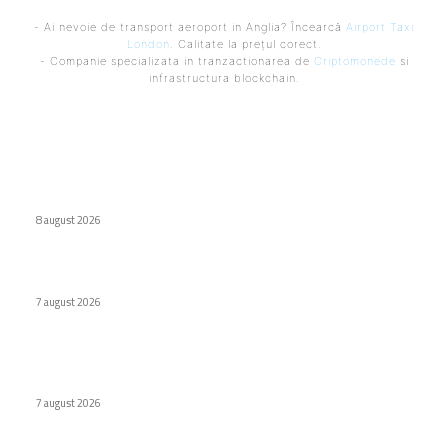
- Ai nevoie de transport aeroport in Anglia? Încearcă
Airport Taxi
London
. Calitate la prețul corect.
- Companie specializata in tranzactionarea de
Criptomonede
si
infrastructura blockchain.
Ultimele postari:
Eroare judiciară: 18 luni de detenție pentru un caracter
8 august 2026
Cum au adus tinerii din anii ’90 internetul rapid în România
7 august 2026
Premieră în domeniul medical: Viziune redobândită cu
ajutorul inteligenței artificiale în Italia
7 august 2026
Stiri populare