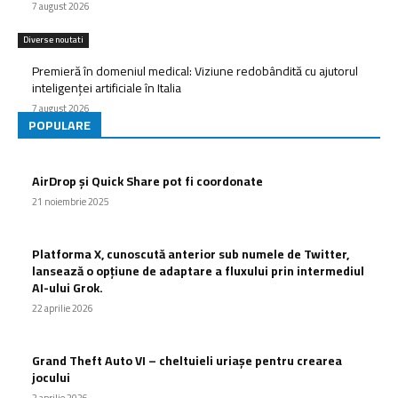
7 august 2026
Diverse noutati
Premieră în domeniul medical: Viziune redobândită cu ajutorul
inteligenței artificiale în Italia
7 august 2026
POPULARE
AirDrop și Quick Share pot fi coordonate
21 noiembrie 2025
Platforma X, cunoscută anterior sub numele de Twitter,
lansează o opțiune de adaptare a fluxului prin intermediul
AI-ului Grok.
22 aprilie 2026
Grand Theft Auto VI – cheltuieli uriașe pentru crearea
jocului