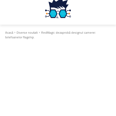
Acasă
Diverse noutati
RedMagic dezaprobă designul camerei
telefoanelor flagship.
Diverse noutati