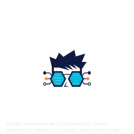
Gradina si exterior
16
Fashion
14
Educatie
12
DESPRE NOI
StradaIT.ro un site de știri / blog de noutăți, dedicat
diseminării de informații și actualități. Acesta oferă articole,