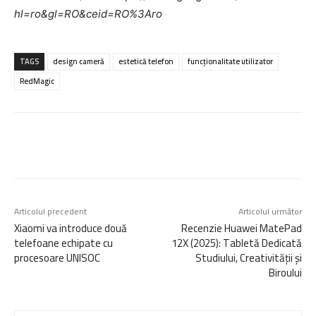
hl=ro&gl=RO&ceid=RO%3Aro
TAGS
design cameră
estetică telefon
funcționalitate utilizator
RedMagic
Articolul precedent
Articolul următor
Xiaomi va introduce două
Recenzie Huawei MatePad
telefoane echipate cu
12X (2025): Tabletă Dedicată
procesoare UNISOC
Studiului, Creativității și
Biroului