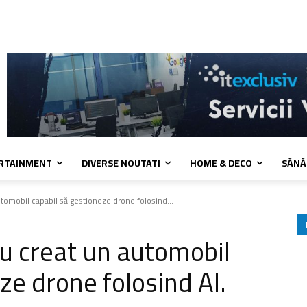
kies
Confidentialitate
Contact
ERTAINMENT
DIVERSE NOUTATI
HOME & DECO
SĂNĂ
utomobil capabil să gestioneze drone folosind...
au creat un automobil
ze drone folosind AI.