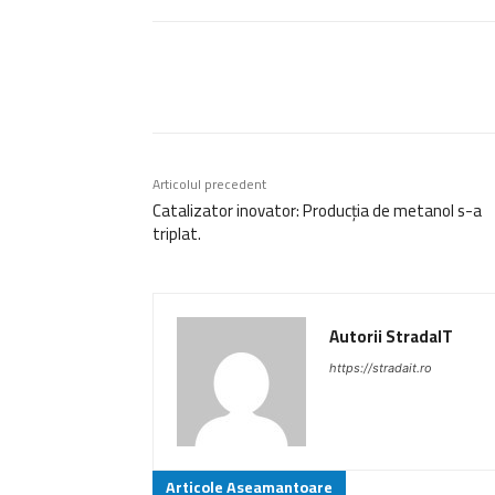
Acțiune
Articolul precedent
Catalizator inovator: Producția de metanol s-a
triplat.
Autorii StradaIT
https://stradait.ro
Articole Aseamantoare