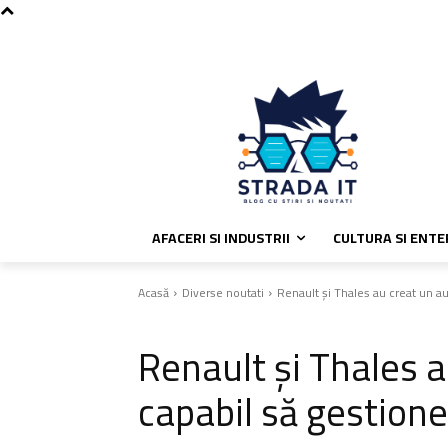
C
joi, august 6, 2026
Politica de coo
35.6
București
AFACERI SI INDUSTRII
CULTURA SI ENT
Acasă
Diverse noutati
Renault și Thales au creat un a
Diverse noutati
Renault și Thales 
capabil să gestione