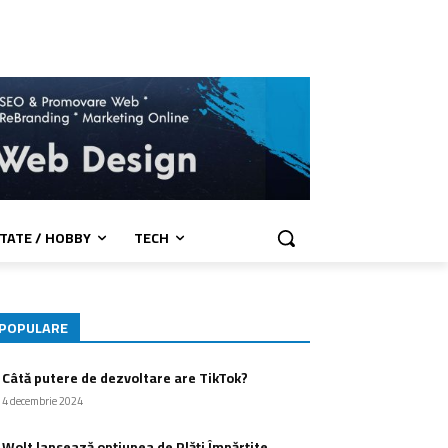
TATE / HOBBY
TECH
POPULARE
Câtă putere de dezvoltare are TikTok?
4 decembrie 2024
Wolt lansează opțiunea de Plăți Împărțite