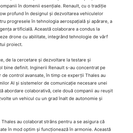
mpanii în domenii esențiale. Renault, cu o tradiție
ow profund în designul și dezvoltarea vehiculelor
ru progresele în tehnologia aerospațială și apărare, a
ligența artificială. Această colaborare a condus la
eze drone cu abilitate, integrând tehnologie de vârf
tui proiect.
, de la cercetare și dezvoltare la testare și
 bine definit. Inginerii Renault s-au concentrat pe
r de control avansate, în timp ce experții Thales au
tmilor AI și sistemelor de comunicație necesare unei
stă abordare colaborativă, cele două companii au reușit
volte un vehicul cu un grad înalt de autonomie și
i Thales au colaborat strâns pentru a se asigura că
ate în mod optim și funcționează în armonie. Această