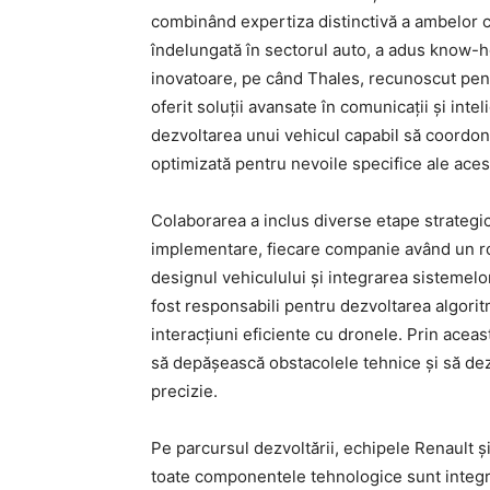
combinând expertiza distinctivă a ambelor co
îndelungată în sectorul auto, a adus know-h
inovatoare, pe când Thales, recunoscut pent
oferit soluții avansate în comunicații și inte
dezvoltarea unui vehicul capabil să coordon
optimizată pentru nevoile specifice ale aces
Colaborarea a inclus diverse etape strategice
implementare, fiecare companie având un rol
designul vehiculului și integrarea sistemelo
fost responsabili pentru dezvoltarea algori
interacțiuni eficiente cu dronele. Prin acea
să depășească obstacolele tehnice și să dez
precizie.
Pe parcursul dezvoltării, echipele Renault ș
toate componentele tehnologice sunt integr