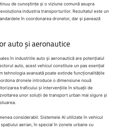
ntinuu de cunoștințe și o viziune comună asupra
revoluționa industria transporturilor. Rezultatul este un
tandardele în coordonarea dronelor, dar și pavează
lor auto și aeronautice
ales în industriile auto și aeronautică are potențialul
ectorul auto, acest vehicul constituie un pas esențial
 tehnologia avansată poate extinde funcționalitățile
 coordona dronele introduce o dimensiune nouă
torizarea traficului și intervențiile în situații de
zvoltarea unor soluții de transport urban mai sigure și
oluarea.
enea considerabil. Sistemele AI utilizate în vehicul
pațiului aerian, în special în zonele urbane cu