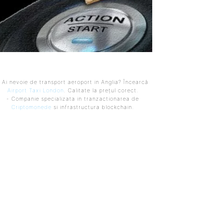
 Ai nevoie de transport aeroport in Anglia? Încearcă
Airport Taxi London
. Calitate la prețul corect.
- Companie specializata in tranzactionarea de
Criptomonede
si infrastructura blockchain.