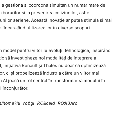
e a gestiona și coordona simultan un număr mare de
borurilor și la prevenirea coliziunilor, astfel
unilor aeriene. Această inovație ar putea stimula și mai
, încurajând utilizarea lor în diverse scopuri
 model pentru viitorile evoluții tehnologice, inspirând
ic să investigheze noi modalități de integrare a
fel, inițiativa Renault și Thales nu doar că optimizează
or, ci și propelizează industria către un viitor mai
ia AI joacă un rol central în transformarea modului în
 înconjurător.
e.com/home?hl=ro&gl=RO&ceid=RO%3Aro