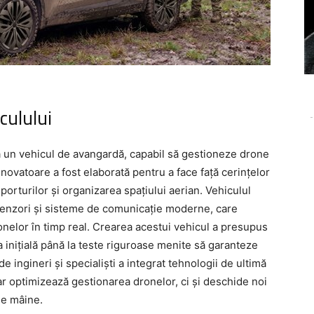
culului
-
a un vehicul de avangardă, capabil să gestioneze drone
ă inovatoare a fost elaborată pentru a face față cerințelor
orturilor și organizarea spațiului aerian. Vehiculul
senzori și sisteme de comunicație moderne, care
ronelor în timp real. Crearea acestui vehicul a presupus
 inițială până la teste riguroase menite să garanteze
de ingineri și specialiști a integrat tehnologii de ultimă
r optimizează gestionarea dronelor, ci și deschide noi
de mâine.