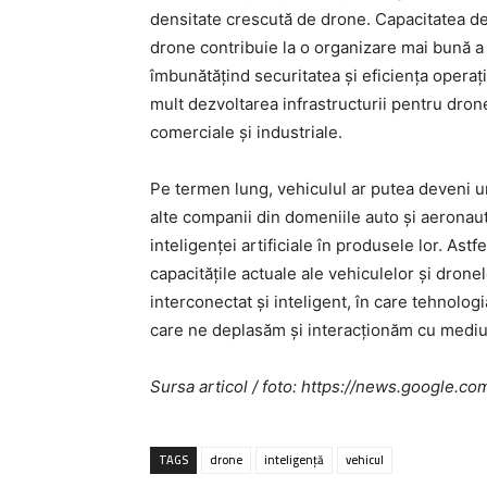
densitate crescută de drone. Capacitatea d
drone contribuie la o organizare mai bună a z
îmbunătățind securitatea și eficiența operați
mult dezvoltarea infrastructurii pentru drone
comerciale și industriale.
Pe termen lung, vehiculul ar putea deveni un
alte companii din domeniile auto și aeronaut
inteligenței artificiale în produsele lor. Ast
capacitățile actuale ale vehiculelor și dronel
interconectat și inteligent, în care tehnolog
care ne deplasăm și interacționăm cu mediul
Sursa articol / foto: https://news.googl
TAGS
drone
inteligență
vehicul