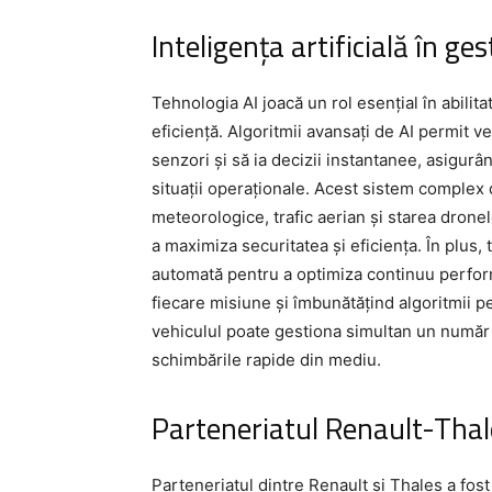
Inteligența artificială în g
Tehnologia AI joacă un rol esențial în abilit
eficiență. Algoritmii avansați de AI permit v
senzori și să ia decizii instantanee, asigur
situații operaționale. Acest sistem complex 
meteorologice, trafic aerian și starea dronel
a maximiza securitatea și eficiența. În plus
automată pentru a optimiza continuu perfor
fiecare misiune și îmbunătățind algoritmii pe
vehiculul poate gestiona simultan un număr 
schimbările rapide din mediu.
Parteneriatul Renault-Thal
Parteneriatul dintre Renault și Thales a fost