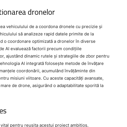
estionarea dronelor
atea vehiculului de a coordona dronele cu precizie și
ehiculului să analizeze rapid datele primite de la
ând o coordonare optimizată a dronelor în diverse
de AI evaluează factorii precum condițiile
or, ajustând dinamic rutele și strategiile de zbor pentru
, tehnologia AI integrată folosește metode de învățare
manțele coordonării, acumulând învățăminte din
ntru misiuni viitoare. Cu aceste capacități avansate,
mare de drone, asigurând o adaptabilitate sporită la
es
 vital pentru reușita acestui proiect ambițios,