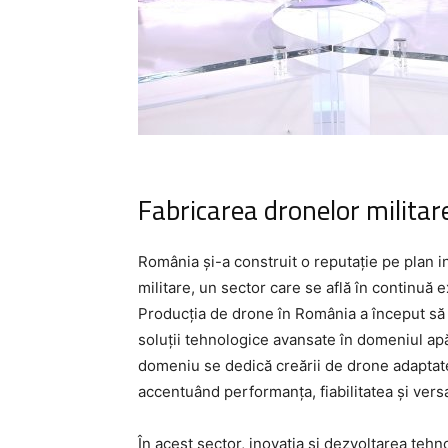
Fabricarea dronelor milita
România și-a construit o reputație pe plan in
militare, un sector care se află în continuă 
Producția de drone în România a început să
soluții tehnologice avansate în domeniul apă
domeniu se dedică creării de drone adaptate 
accentuând performanța, fiabilitatea și versa
În acest sector, inovația și dezvoltarea tehn