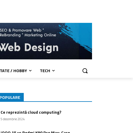
TATE / HOBBY
TECH
POPULARE
Ce reprezintă cloud computing?
5 decembrie 2024
iQOO 15 vs Redmi K90 Pro Max: Care