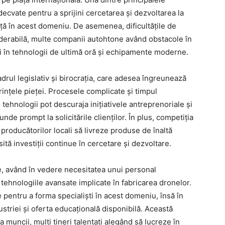
ecvate pentru a sprijini cercetarea și dezvoltarea la
nță în acest domeniu. De asemenea, dificultățile de
siderabilă, multe companii autohtone având obstacole în
i în tehnologii de ultimă oră și echipamente moderne.
drul legislativ și birocrația, care adesea îngreunează
rințele pieței. Procesele complicate și timpul
tehnologii pot descuraja inițiativele antreprenoriale și
nde prompt la solicitările clienților. În plus, competiția
roducătorilor locali să livreze produse de înaltă
ită investiții continue în cercetare și dezvoltare.
e, având în vedere necesitatea unui personal
u tehnologiile avansate implicate în fabricarea dronelor.
pentru a forma specialiști în acest domeniu, însă în
ustriei și oferta educațională disponibilă. Această
muncii, mulți tineri talentați alegând să lucreze în