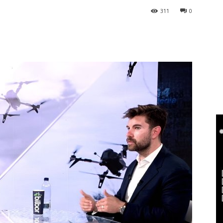
311
0