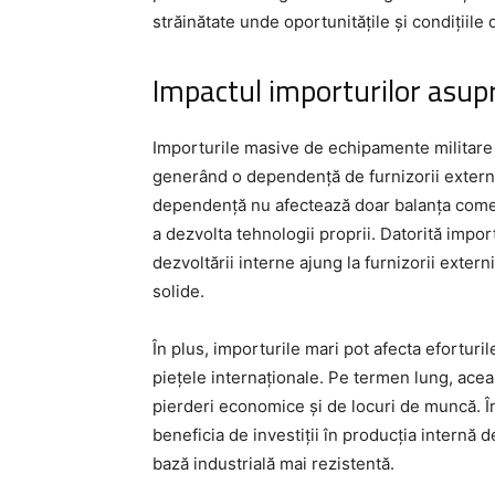
străinătate unde oportunitățile și condițiil
Impactul importurilor asup
Importurile masive de echipamente militare
generând o dependență de furnizorii externi 
dependență nu afectează doar balanța comerci
a dezvolta tehnologii proprii. Datorită import
dezvoltării interne ajung la furnizorii exter
solide.
În plus, importurile mari pot afecta eforturi
piețele internaționale. Pe termen lung, acea
pierderi economice și de locuri de muncă. Î
beneficia de investiții în producția internă
bază industrială mai rezistentă.