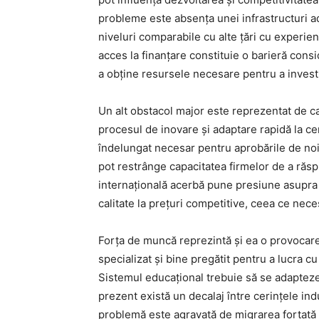
probleme este absența unei infrastructuri ad
niveluri comparabile cu alte țări cu experie
acces la finanțare constituie o barieră con
a obține resursele necesare pentru a invest
Un alt obstacol major este reprezentat de ca
procesul de inovare și adaptare rapidă la ce
îndelungat necesar pentru aprobările de noi 
pot restrânge capacitatea firmelor de a răspu
internațională acerbă pune presiune asupra p
calitate la prețuri competitive, ceea ce neces
Forța de muncă reprezintă și ea o provocar
specializat și bine pregătit pentru a lucra c
Sistemul educațional trebuie să se adapteze 
prezent există un decalaj între cerințele ind
problemă este agravată de migrarea forțată a 