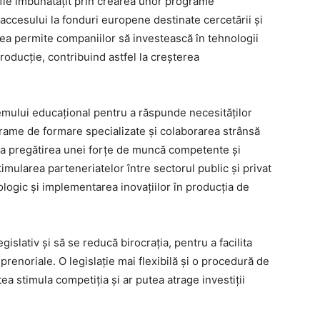
fie îmbunătățit prin crearea unor programe
 accesului la fonduri europene destinate cercetării și
tea permite companiilor să investească în tehnologii
roducție, contribuind astfel la creșterea
emului educațional pentru a răspunde necesităților
rame de formare specializate și colaborarea strânsă
ura pregătirea unei forțe de muncă competente și
timularea parteneriatelor între sectorul public și privat
logic și implementarea inovațiilor în producția de
egislativ și să se reducă birocrația, pentru a facilita
eprenoriale. O legislație mai flexibilă și o procedură de
ea stimula competiția și ar putea atrage investiții