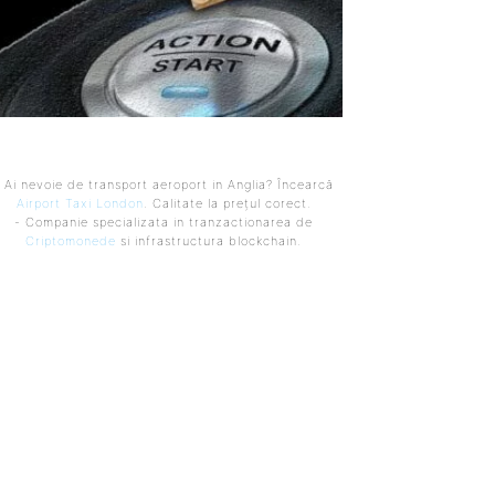
 Ai nevoie de transport aeroport in Anglia? Încearcă
Airport Taxi London
. Calitate la prețul corect.
- Companie specializata in tranzactionarea de
Criptomonede
si infrastructura blockchain.