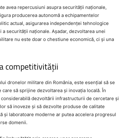
 avea repercusiuni asupra securității naționale,
asigura producerea autonomă a echipamentelor
olitic actual, asigurarea independenței tehnologice
i a securității naționale. Așadar, dezvoltarea unei
ilitare nu este doar o chestiune economică, ci și una
.
a competitivității
lui dronelor militare din România, este esențial să se
 care să sprijine dezvoltarea și inovația locală. În
 considerabilă dezvoltării infrastructurii de cercetare și
ilor să inoveze și să dezvolte produse de calitate
nță și laboratoare moderne ar putea accelera progresul
erse domenii.