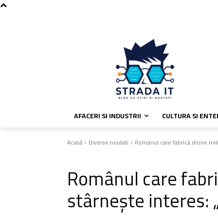
C
sâmbătă, august 8, 2026
Politic
29.4
București
AFACERI SI INDUSTRII
CULTURA SI ENT
Acasă
Diverse noutati
Românul care fabrică drone mili
Diverse noutati
Românul care fabri
stârnește interes: