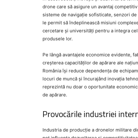
drone care să asigure un avantaj competitiv
sisteme de navigație sofisticate, senzori de
le permit să îndeplinească misiuni complexe.
cercetare și universități pentru a integra ce
produsele lor.
Pe lângă avantajele economice evidente, fabr
creșterea capacităților de apărare ale națiun
România își reduce dependența de echipamen
locuri de muncă și încurajând inovația tehn
reprezintă nu doar o oportunitate economică
de apărare.
Provocările industriei inter
Industria de producție a dronelor militare
pot influența dezvoltarea și competitivitatea