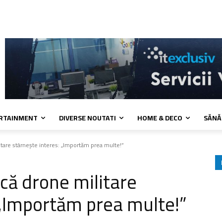
a de cookies
Confidentialitate
Contact
ERTAINMENT
DIVERSE NOUTATI
HOME & DECO
SĂNĂ
tare stârnește interes: „Importăm prea multe!”
că drone militare
 „Importăm prea multe!”