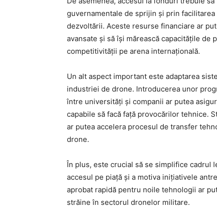
De asemenea, accesul la fonduri trebuie să 
guvernamentale de sprijin și prin facilitarea
dezvoltării. Aceste resurse financiare ar pu
avansate și să își mărească capacitățile de p
competitivității pe arena internațională.
Un alt aspect important este adaptarea sist
industriei de drone. Introducerea unor prog
între universități și companii ar putea asig
capabile să facă față provocărilor tehnice. S
ar putea accelera procesul de transfer tehno
drone.
În plus, este crucial să se simplifice cadrul l
accesul pe piață și a motiva inițiativele antr
aprobat rapidă pentru noile tehnologii ar put
străine în sectorul dronelor militare.