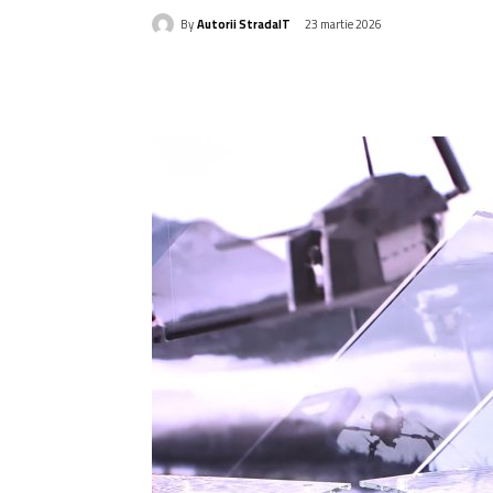
By
Autorii StradaIT
23 martie 2026
Acțiune