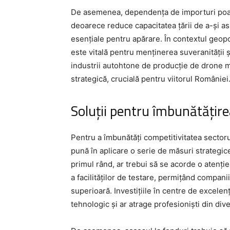
De asemenea, dependența de importuri poate
deoarece reduce capacitatea țării de a-și 
esențiale pentru apărare. În contextul geop
este vitală pentru menținerea suveranității ș
industrii autohtone de producție de drone m
strategică, crucială pentru viitorul României
Soluții pentru îmbunătățire
Pentru a îmbunătăți competitivitatea sectoru
pună în aplicare o serie de măsuri strategice
primul rând, ar trebui să se acorde o atenție
a facilităților de testare, permițând compani
superioară. Investițiile în centre de excele
tehnologic și ar atrage profesioniști din div