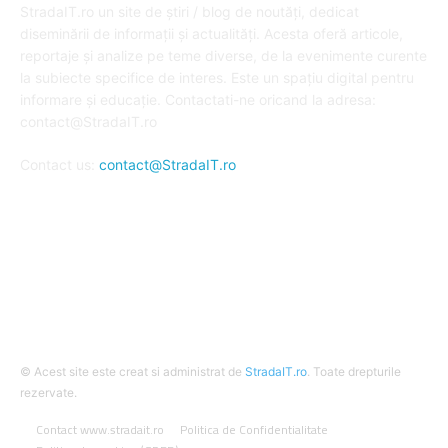
StradaIT.ro un site de știri / blog de noutăți, dedicat
diseminării de informații și actualități. Acesta oferă articole,
reportaje și analize pe teme diverse, de la evenimente curente
la subiecte specifice de interes. Este un spațiu digital pentru
informare și educație. Contactati-ne oricand la adresa:
contact@StradaIT.ro
Contact us:
contact@StradaIT.ro
URMARESTE-NE
© Acest site este creat si administrat de
StradaIT.ro
. Toate drepturile
rezervate.
Contact www.stradait.ro
Politica de Confidentialitate