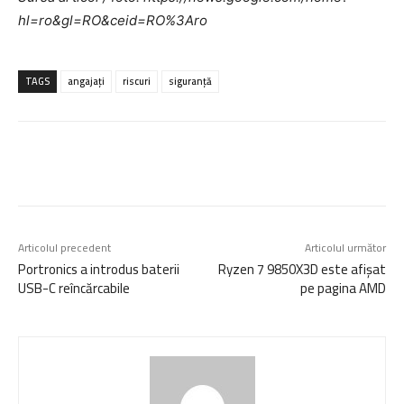
hl=ro&gl=RO&ceid=RO%3Aro
TAGS
angajați
riscuri
siguranță
Articolul precedent
Articolul următor
Portronics a introdus baterii
Ryzen 7 9850X3D este afișat
USB-C reîncărcabile
pe pagina AMD