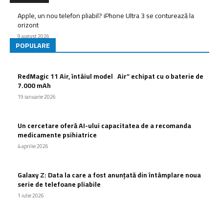
Apple, un nou telefon pliabil? iPhone Ultra 3 se conturează la
orizont
9 august 2026
POPULARE
RedMagic 11 Air, întâiul model „Air” echipat cu o baterie de
7.000 mAh
19 ianuarie 2026
Un cercetare oferă AI-ului capacitatea de a recomanda
medicamente psihiatrice
4 aprilie 2026
Galaxy Z: Data la care a fost anunțată din întâmplare noua
serie de telefoane pliabile
1 iulie 2026