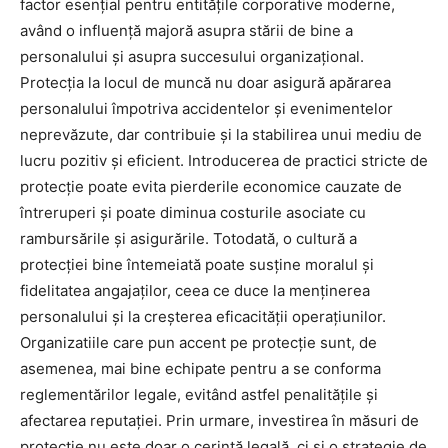
factor esențial pentru entitățile corporative moderne,
având o influență majoră asupra stării de bine a
personalului și asupra succesului organizațional.
Protecția la locul de muncă nu doar asigură apărarea
personalului împotriva accidentelor și evenimentelor
neprevăzute, dar contribuie și la stabilirea unui mediu de
lucru pozitiv și eficient. Introducerea de practici stricte de
protecție poate evita pierderile economice cauzate de
întreruperi și poate diminua costurile asociate cu
rambursările și asigurările. Totodată, o cultură a
protecției bine întemeiată poate susține moralul și
fidelitatea angajaților, ceea ce duce la menținerea
personalului și la creșterea eficacității operațiunilor.
Organizatiile care pun accent pe protecție sunt, de
asemenea, mai bine echipate pentru a se conforma
reglementărilor legale, evitând astfel penalitățile și
afectarea reputației. Prin urmare, investirea în măsuri de
protecție nu este doar o cerință legală, ci și o strategie de