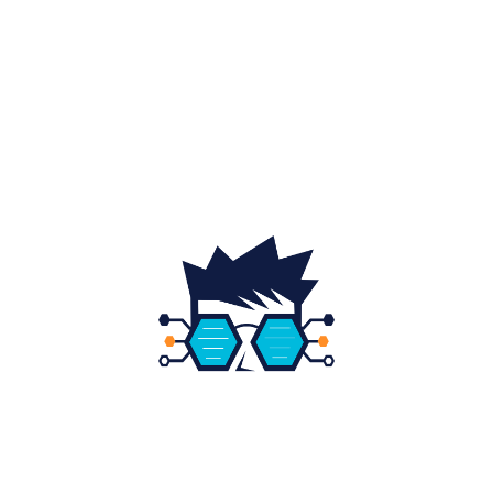
Home & Deco
19
Gradina si exterior
16
Fashion
14
Educatie
12
DESPRE NOI