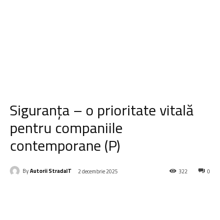
Siguranța – o prioritate vitală
pentru companiile
contemporane (P)
By
Autorii StradaIT
2 decembrie 2025
322
0