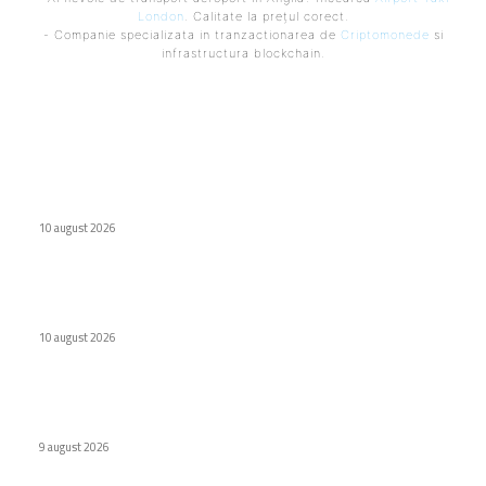
London
. Calitate la prețul corect.
- Companie specializata in tranzactionarea de
Criptomonede
si
infrastructura blockchain.
Ultimele postari:
Chasing Wind Blue: O nouă culoare pentru Redmi K100 Pro
Max
10 august 2026
Samsung își amplifică producția pentru Galaxy Z Fold 8 din
cauza solicitărilor ridicate
10 august 2026
Apple, un nou telefon pliabil? iPhone Ultra 3 se conturează la
orizont
9 august 2026
Stiri populare