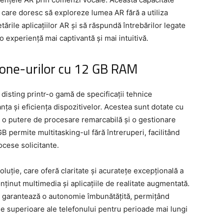
r care doresc să exploreze lumea AR fără a utiliza
tările aplicațiilor AR și să răspundă întrebărilor legate
 o experiență mai captivantă și mai intuitivă.
iPhone-urilor cu 12 GB RAM
sting printr-o gamă de specificații tehnice
a și eficiența dispozitivelor. Acestea sunt dotate cu
 o putere de procesare remarcabilă și o gestionare
 permite multitasking-ul fără întreruperi, facilitând
ocese solicitante.
luție, care oferă claritate și acuratețe excepțională a
nținut multimedia și aplicațiile de realitate augmentată.
i garantează o autonomie îmbunătățită, permițând
le superioare ale telefonului pentru perioade mai lungi