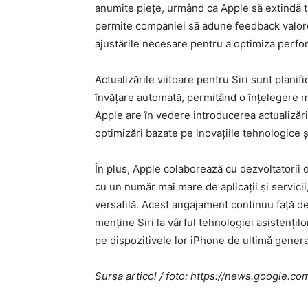
anumite piețe, urmând ca Apple să extindă tr
permite companiei să adune feedback valoros
ajustările necesare pentru a optimiza perfor
Actualizările viitoare pentru Siri sunt planif
învățare automată, permițând o înțelegere m
Apple are în vedere introducerea actualizăril
optimizări bazate pe inovațiile tehnologice și
În plus, Apple colaborează cu dezvoltatorii d
cu un număr mai mare de aplicații și servicii
versatilă. Acest angajament continuu față de 
menține Siri la vârful tehnologiei asistențilo
pe dispozitivele lor iPhone de ultimă genera
Sursa articol / foto: https://news.googl