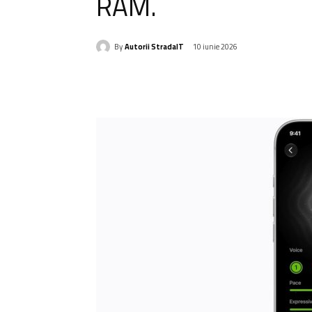
RAM.
By
Autorii StradaIT
10 iunie 2026
Acțiune