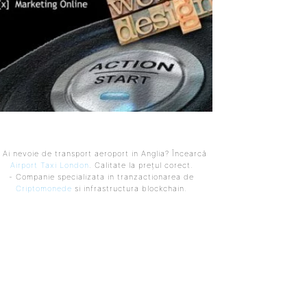
 Ai nevoie de transport aeroport in Anglia? Încearcă
Airport Taxi London
. Calitate la prețul corect.
- Companie specializata in tranzactionarea de
Criptomonede
si infrastructura blockchain.