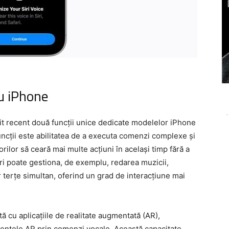
ru iPhone
-
imit recent două funcții unice dedicate modelelor iPhone
ncții este abilitatea de a executa comenzi complexe și
orilor să ceară mai multe acțiuni în același timp fără a
i poate gestiona, de exemplu, redarea muzicii,
r terțe simultan, oferind un grad de interacțiune mai
ă cu aplicațiile de realitate augmentată (AR),
riențele AR prin comenzi vocale. Această capacitate