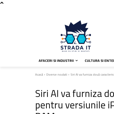
C
vineri, august 7, 2026
Politica de
23.5
București
AFACERI SI INDUSTRII
CULTURA SI ENT
Acasă
Diverse noutati
Siri AI va furniza două caracteri
Diverse noutati
Siri AI va furniza d
pentru versiunile 