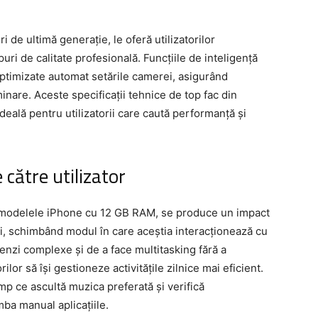
de ultimă generație, le oferă utilizatorilor
puri de calitate profesională. Funcțiile de inteligență
 optimizate automat setările camerei, asigurând
minare. Aceste specificații tehnice de top fac din
eală pentru utilizatorii care caută performanță și
 către utilizator
în modelele iPhone cu 12 GB RAM, se produce un impact
ui, schimbând modul în care aceștia interacționează cu
enzi complexe și de a face multitasking fără a
lor să își gestioneze activitățile zilnice mai eficient.
mp ce ascultă muzica preferată și verifică
mba manual aplicațiile.