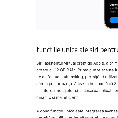
funcțiile unice ale siri pent
Siri, asistentul virtual creat de Apple, a pr
dotate cu 12 GB RAM. Prima dintre aceste fu
de a efectua multitasking, permițând utilizat
afecta performanța. Aceasta înseamnă că Sir
trimiterea mesajelor și accesarea aplicațiilo
dinamic și mai eficient.
A doua funcție unică este integrarea avansat
permițând utilizatorilor să controleze expe