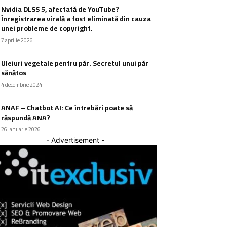
Nvidia DLSS 5, afectată de YouTube?
Înregistrarea virală a fost eliminată din cauza
unei probleme de copyright.
7 aprilie 2026
Uleiuri vegetale pentru păr. Secretul unui păr
sănătos
4 decembrie 2024
ANAF – Chatbot AI: Ce întrebări poate să
răspundă ANA?
26 ianuarie 2026
- Advertisement -