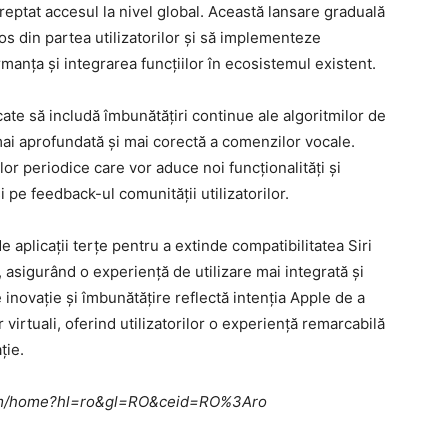
eptat accesul la nivel global. Această lansare graduală
 din partea utilizatorilor și să implementeze
manța și integrarea funcțiilor în ecosistemul existent.
icate să includă îmbunătățiri continue ale algoritmilor de
ai aprofundată și mai corectă a comenzilor vocale.
or periodice care vor aduce noi funcționalități și
 pe feedback-ul comunității utilizatorilor.
e aplicații terțe pentru a extinde compatibilitatea Siri
, asigurând o experiență de utilizare mai integrată și
inovație și îmbunătățire reflectă intenția Apple de a
r virtuali, oferind utilizatorilor o experiență remarcabilă
ție.
e.com/home?hl=ro&gl=RO&ceid=RO%3Aro