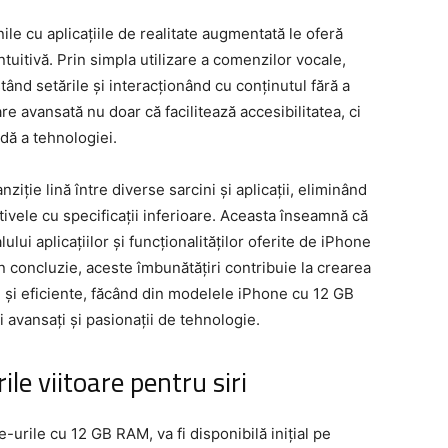
nile cu aplicațiile de realitate augmentată le oferă
intuitivă. Prin simpla utilizare a comenzilor vocale,
ustând setările și interacționând cu conținutul fără a
re avansată nu doar că facilitează accesibilitatea, ci
uidă a tehnologiei.
iție lină între diverse sarcini și aplicații, eliminând
itivele cu specificații inferioare. Aceasta înseamnă că
ului aplicațiilor și funcționalităților oferite de iPhone
 În concluzie, aceste îmbunătățiri contribuie la crearea
 și eficiente, făcând din modelele iPhone cu 12 GB
 avansați și pasionații de tehnologie.
ile viitoare pentru siri
e-urile cu 12 GB RAM, va fi disponibilă inițial pe