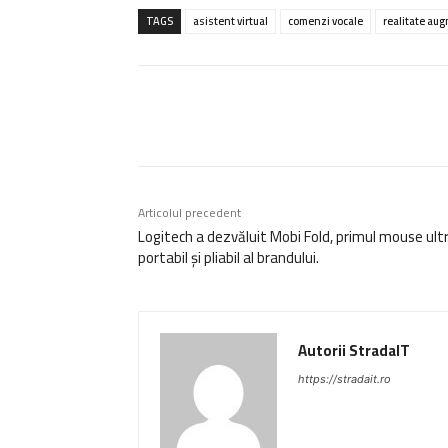
TAGS
asistent virtual
comenzi vocale
realitate au
Acțiune
Articolul precedent
Logitech a dezvăluit Mobi Fold, primul mouse ult
portabil și pliabil al brandului.
Autorii StradaIT
https://stradait.ro