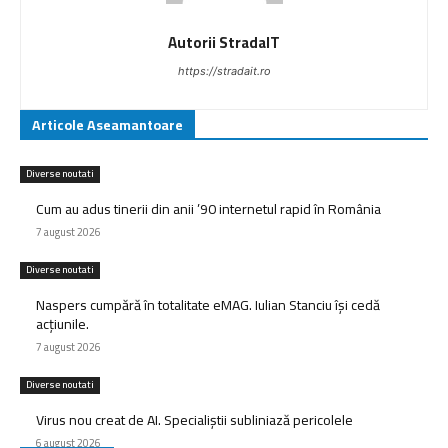
Autorii StradaIT
https://stradait.ro
Articole Aseamantoare
Diverse noutati
Cum au adus tinerii din anii ’90 internetul rapid în România
7 august 2026
Diverse noutati
Naspers cumpără în totalitate eMAG. Iulian Stanciu își cedă
acțiunile.
7 august 2026
Diverse noutati
Virus nou creat de AI. Specialiștii subliniază pericolele
6 august 2026