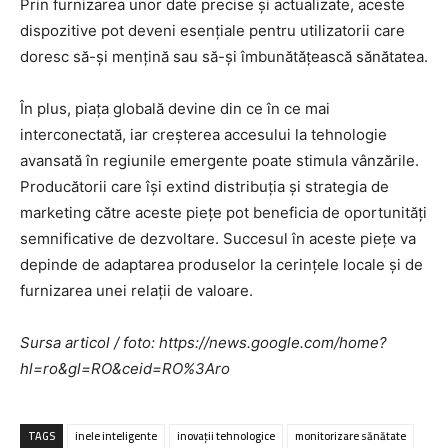
Prin furnizarea unor date precise și actualizate, aceste
dispozitive pot deveni esențiale pentru utilizatorii care
doresc să-și mențină sau să-și îmbunătățească sănătatea.
În plus, piața globală devine din ce în ce mai
interconectată, iar creșterea accesului la tehnologie
avansată în regiunile emergente poate stimula vânzările.
Producătorii care își extind distribuția și strategia de
marketing către aceste piețe pot beneficia de oportunități
semnificative de dezvoltare. Succesul în aceste piețe va
depinde de adaptarea produselor la cerințele locale și de
furnizarea unei relații de valoare.
Sursa articol / foto: https://news.google.com/home?
hl=ro&gl=RO&ceid=RO%3Aro
TAGS
inele inteligente
inovații tehnologice
monitorizare sănătate