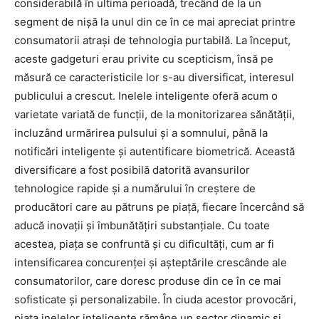
considerabilă în ultima perioadă, trecând de la un
segment de nișă la unul din ce în ce mai apreciat printre
consumatorii atrași de tehnologia purtabilă. La început,
aceste gadgeturi erau privite cu scepticism, însă pe
măsură ce caracteristicile lor s-au diversificat, interesul
publicului a crescut. Inelele inteligente oferă acum o
varietate variată de funcții, de la monitorizarea sănătății,
incluzând urmărirea pulsului și a somnului, până la
notificări inteligente și autentificare biometrică. Această
diversificare a fost posibilă datorită avansurilor
tehnologice rapide și a numărului în creștere de
producători care au pătruns pe piață, fiecare încercând să
aducă inovații și îmbunătățiri substanțiale. Cu toate
acestea, piața se confruntă și cu dificultăți, cum ar fi
intensificarea concurenței și așteptările crescânde ale
consumatorilor, care doresc produse din ce în ce mai
sofisticate și personalizabile. În ciuda acestor provocări,
piața inelelor inteligente rămâne un sector dinamic și