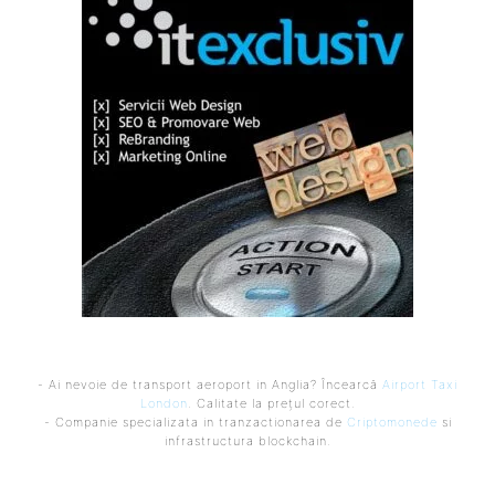
- Ai nevoie de transport aeroport in Anglia? Încearcă
Airport Taxi
London
. Calitate la prețul corect.
- Companie specializata in tranzactionarea de
Criptomonede
si
infrastructura blockchain.