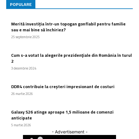
POPULARE
Merită investiția într-un topogan gonflabil pentru familie
sau e mai bine să închiriez?
25 septembrie 2025
Cum s-a votat la alegerile prezidenţiale din România în turul
2
3 decembrie 2024
DDR4 contribuie la creșteri impresionant de costuri
26 martie 2026
Galaxy S26 atinge aproape 1,5 milioane de comenzi
anticipate
5 martie 2026
- Advertisement -