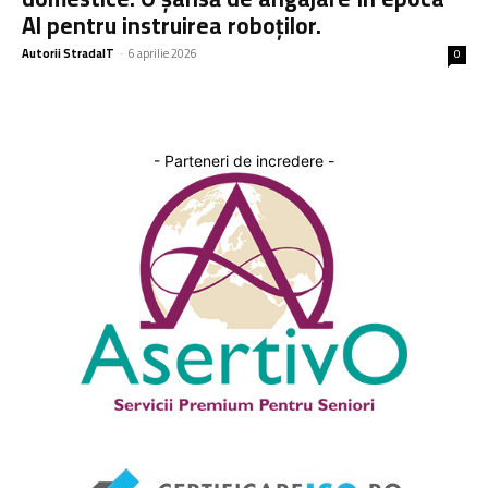
AI pentru instruirea roboților.
Autorii StradaIT
-
6 aprilie 2026
0
- Parteneri de incredere -