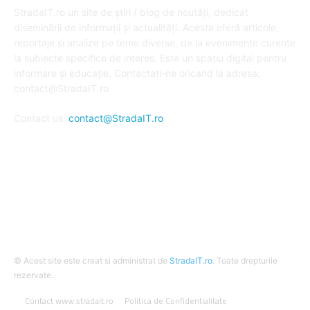
StradaIT.ro un site de știri / blog de noutăți, dedicat
diseminării de informații și actualități. Acesta oferă articole,
reportaje și analize pe teme diverse, de la evenimente curente
la subiecte specifice de interes. Este un spațiu digital pentru
informare și educație. Contactati-ne oricand la adresa:
contact@StradaIT.ro
Contact us:
contact@StradaIT.ro
URMARESTE-NE
© Acest site este creat si administrat de
StradaIT.ro
. Toate drepturile
rezervate.
Contact www.stradait.ro
Politica de Confidentialitate