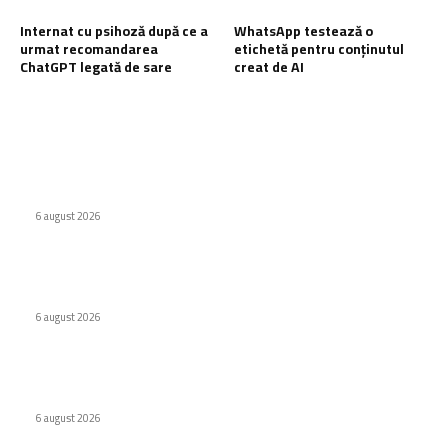
Internat cu psihoză după ce a
WhatsApp testează o
urmat recomandarea
etichetă pentru conținutul
ChatGPT legată de sare
creat de AI
Ultimele postari:
Virus nou creat de AI. Specialiștii subliniază pericolele
6 august 2026
Odyssey, versiunea de lux Caviar a ochelarilor smart Ray-
Ban
6 august 2026
Internat cu psihoză după ce a urmat recomandarea ChatGPT
legată de sare
6 august 2026
Stiri populare