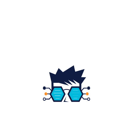
Home & Deco
19
Gradina si exterior
16
Fashion
14
Educatie
12
DESPRE NOI