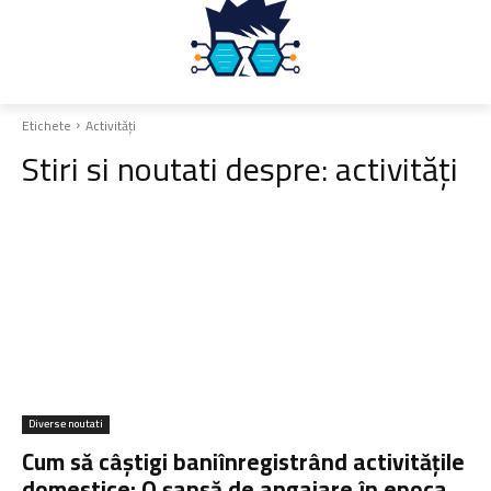
Etichete
Activități
Stiri si noutati despre:
activități
Diverse noutati
Cum să câștigi baniînregistrând activitățile
domestice: O șansă de angajare în epoca