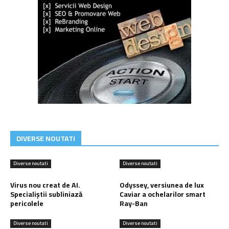
DIVERSE NOUTATI
Diverse noutati
Diverse noutati
Virus nou creat de AI.
Odyssey, versiunea de lux
Specialiștii subliniază
Caviar a ochelarilor smart
pericolele
Ray-Ban
Diverse noutati
Diverse noutati