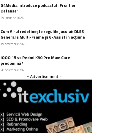
G4Media introduce podcastul „Frontier
Defense”
29 ianuarie 2026
Cum AI-ul redefinește regulile jocului: DLSS,
Generare Multi-Frame și G-Assist în acțiune
19 decembrie 2025
iQOO 15 vs Redmi K90 Pro Max: Care
predomină?
28 noiembrie 2025
- Advertisement -