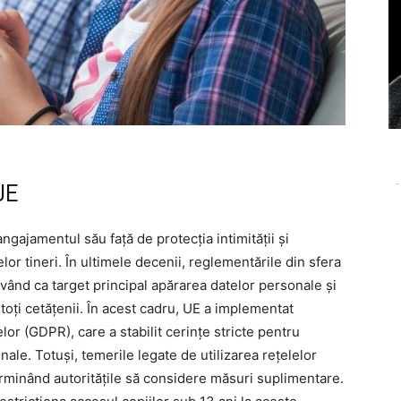
UE
-
ajamentul său față de protecția intimității și
celor tineri. În ultimele decenii, reglementările din sfera
 având ca target principal apărarea datelor personale și
oți cetățenii. În acest cadru, UE a implementat
r (GDPR), care a stabilit cerințe stricte pentru
nale. Totuși, temerile legate de utilizarea rețelelor
terminând autoritățile să considere măsuri suplimentare.