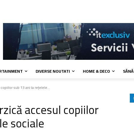
kies
Confidentialitate
Contact
ERTAINMENT
DIVERSE NOUTATI
HOME & DECO
SĂNĂ
copiilor sub 13 ani la rețelele...
rzică accesul copiilor
le sociale