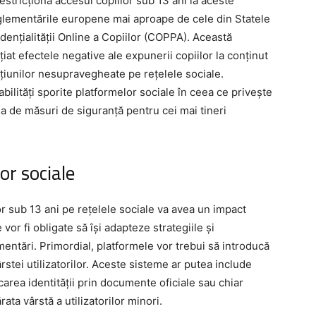
restricționa accesul copiilor sub 13 ani la aceste
glementările europene mai aproape de cele din Statele
ențialității Online a Copiilor (COPPA). Această
iat efectele negative ale expunerii copiilor la conținut
acțiunilor nesupravegheate pe rețelele sociale.
lități sporite platformelor sociale în ceea ce privește
rea de măsuri de siguranță pentru cei mai tineri
or sociale
r sub 13 ani pe rețelele sociale va avea un impact
vor fi obligate să își adapteze strategiile și
entări. Primordial, platformele vor trebui să introducă
rstei utilizatorilor. Aceste sisteme ar putea include
carea identității prin documente oficiale sau chiar
ata vârstă a utilizatorilor minori.