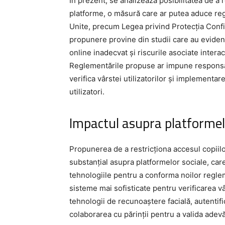
În prezent, se analizează posibilitatea de a 
platforme, o măsură care ar putea aduce re
Unite, precum Legea privind Protecția Confid
propunere provine din studii care au evidenț
online inadecvat și riscurile asociate inter
Reglementările propuse ar impune responsabi
verifica vârstei utilizatorilor și implementa
utilizatori.
Impactul asupra platformel
Propunerea de a restricționa accesul copiilo
substanțial asupra platformelor sociale, care 
tehnologiile pentru a conforma noilor reglem
sisteme mai sofisticate pentru verificarea vâ
tehnologii de recunoaștere facială, autentifi
colaborarea cu părinții pentru a valida adevăr