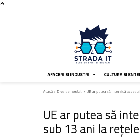
C
joi, august 6, 2026
Politica de coo
26.9
București
AFACERI SI INDUSTRII
CULTURA SI ENT
Acasă
Diverse noutati
UE ar putea să interzică accesul 
Diverse noutati
UE ar putea să inte
sub 13 ani la rețele