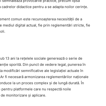
ri semnalează provocările practice, precum lipsa
 cadrelor didactice pentru a se adapta noilor cerințe.
 element comun este recunoașterea necesității de a
 mediul digital actual, fie prin reglementări stricte, fie
oli.
ub 13 ani la rețelele sociale generează o serie de
atenție sporită. Din punct de vedere legal, punerea în
ta modificări semnificative ale legislației actuale în
Ar fi necesară armonizarea reglementărilor naționale
onduce la un proces complex și de lungă durată. În
are pentru platformele care nu respectă noile
de monitorizare și aplicare.