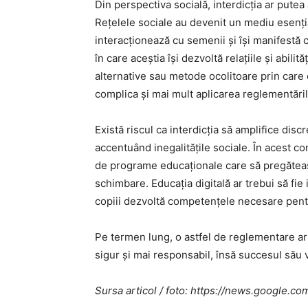
Din perspectiva socială, interdicția ar putea 
Rețelele sociale au devenit un mediu esențial
interacționează cu semenii și își manifestă 
în care aceștia își dezvoltă relațiile și abil
alternative sau metode ocolitoare prin care 
complica și mai mult aplicarea reglementăril
Există riscul ca interdicția să amplifice disc
accentuând inegalitățile sociale. În acest co
de programe educaționale care să pregăteasc
schimbare. Educația digitală ar trebui să fie 
copiii dezvoltă competențele necesare pentr
Pe termen lung, o astfel de reglementare ar
sigur și mai responsabil, însă succesul său
Sursa articol / foto: https://news.googl