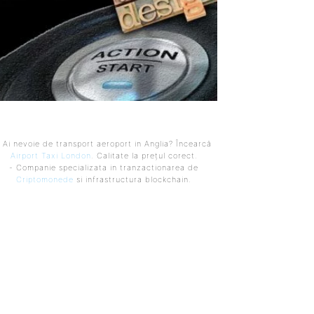
 Ai nevoie de transport aeroport in Anglia? Încearcă
Airport Taxi London
. Calitate la prețul corect.
- Companie specializata in tranzactionarea de
Criptomonede
si infrastructura blockchain.