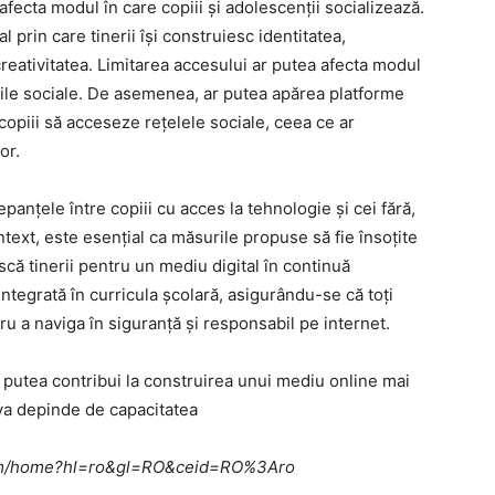
afecta modul în care copiii și adolescenții socializează.
 prin care tinerii își construiesc identitatea,
creativitatea. Limitarea accesului ar putea afecta modul
itățile sociale. De asemenea, ar putea apărea platforme
copiii să acceseze rețelele sociale, ceea ce ar
or.
repanțele între copiii cu acces la tehnologie și cei fără,
ntext, este esențial ca măsurile propuse să fie însoțite
ă tinerii pentru un mediu digital în continuă
integrată în curricula școlară, asigurându-se că toți
u a naviga în siguranță și responsabil pe internet.
 putea contribui la construirea unui mediu online mai
 va depinde de capacitatea
e.com/home?hl=ro&gl=RO&ceid=RO%3Aro