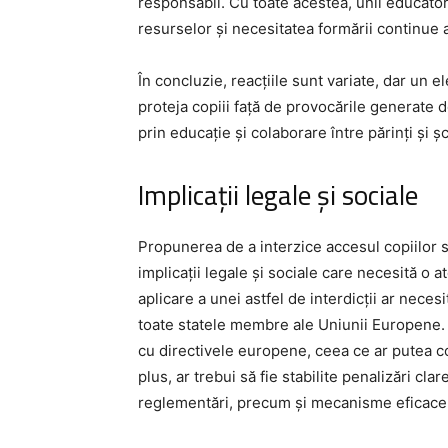
responsabil. Cu toate acestea, unii educato
resurselor și necesitatea formării continue a
În concluzie, reacțiile sunt variate, dar un
proteja copiii față de provocările generate de
prin educație și colaborare între părinți și șc
Implicații legale și sociale
Propunerea de a interzice accesul copiilor s
implicații legale și sociale care necesită o 
aplicare a unei astfel de interdicții ar necesi
toate statele membre ale Uniunii Europene. 
cu directivele europene, ceea ce ar putea c
plus, ar trebui să fie stabilite penalizări cl
reglementări, precum și mecanisme eficace 