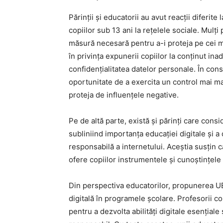
Părinții și educatorii au avut reacții diferi
copiilor sub 13 ani la rețelele sociale. Mulți
măsură necesară pentru a-i proteja pe cei mi
în privința expunerii copiilor la conținut ina
confidențialitatea datelor personale. În con
oportunitate de a exercita un control mai mare
proteja de influențele negative.
Pe de altă parte, există și părinți care consi
subliniind importanța educației digitale și a 
responsabilă a internetului. Aceștia susțin că,
ofere copiilor instrumentele și cunoștințele
Din perspectiva educatorilor, propunerea UE
digitală în programele școlare. Profesorii co
pentru a dezvolta abilități digitale esenția