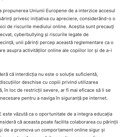
te la propunerea Uniunii Europene de a interzice accesul
 părinți privesc inițiativa cu apreciere, considerând-o o
ci de riscurile mediului online. Aceștia sunt precauți
decvat, cyberbullying și riscurile legate de
secință, unii părinți percep această reglementare ca o
 asupra activităților online ale copiilor lor și de a-i
deră că interdicția nu este o soluție suficientă,
discuțiilor deschise cu copiii privind utilizarea
 în loc de restricții severe, ar fi mai eficace să li se
 necesare pentru a naviga în siguranță pe internet.
 este văzută ca o oportunitate de a integra educația
nsideră că aceasta poate facilita colaborarea cu părinții
le și de a promova un comportament online sigur și