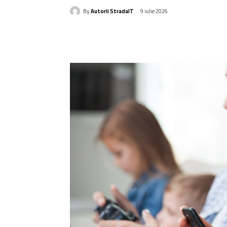
By
Autorii StradaIT
9 iulie 2026
Acțiune